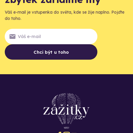
Váš e-mail je vstupenka do světa, kde se žije naplno. Pojďte
do toho.
Chci být u toho