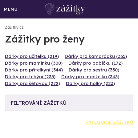
MENU
Zážitky.cz
Zážitky pro ženy
Dárky pro učitelku (219)
Dárky pro kamarádku (335)
Dárky pro maminku (300)
Dárky pro babičku (172)
Dárky pro přítelkyni (344)
Dárky pro sestru (330)
Dárky pro tchýni (233)
Dárky pro manželku (343)
Dárky pro šéfovou (272)
Dárky pro holky (223)
FILTROVÁNÍ ZÁŽITKŮ
KATEGORIE ZÁŽITKŮ