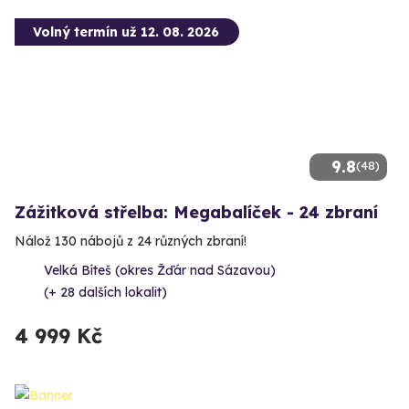
Volný termín už 12. 08. 2026
9.8
(48)
Zážitková střelba: Megabalíček - 24 zbraní
Nálož 130 nábojů z 24 různých zbraní!
Velká Bíteš (okres Žďár nad Sázavou)
(+ 28 dalších lokalit)
4 999 Kč