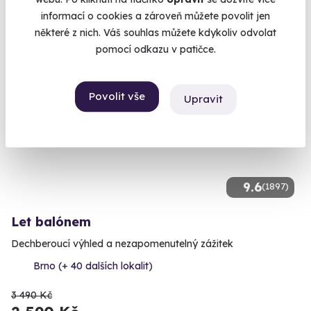
2 399 Kč
informací o cookies a zároveň můžete povolit jen
některé z nich. Váš souhlas můžete kdykoliv odvolat
pomocí odkazu v patičce.
Volný termín už 07. 08. 2026
Povolit vše
Upravit
AKCE
9.6
(1897)
Let balónem
Dechberoucí výhled a nezapomenutelný zážitek
Brno (+ 40 dalších lokalit)
3 490 Kč