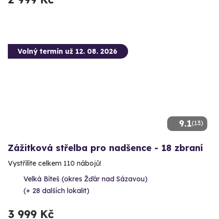
Volný termín už 12. 08. 2026
9.1
(13)
Zážitková střelba pro nadšence - 18 zbraní
Vystřílíte celkem 110 nábojů!
Velká Bíteš (okres Žďár nad Sázavou)
(+ 28 dalších lokalit)
3 999 Kč