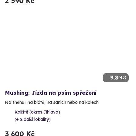
2 590 Kč
9.8
(43)
Mushing: Jízda na psím spřežení
Na sněhu i na blátě, na saních nebo na kolech.
Kaliště (okres Jihlava)
(+ 2 další lokality)
3 600 Kč