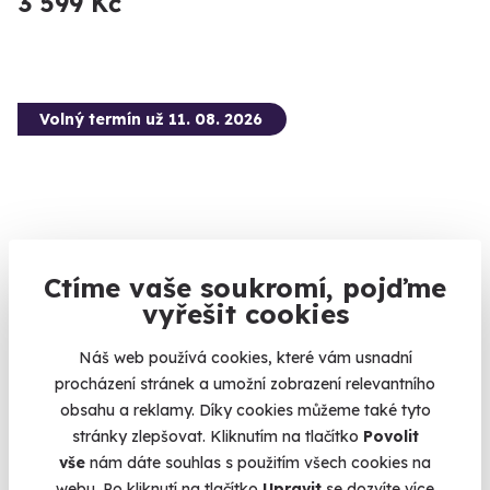
3 599 Kč
Volný termín už 11. 08. 2026
Ctíme vaše soukromí, pojďme
vyřešit cookies
Zážitková střelba: Nejsilnější zbraně - 5
zbraní
Náš web používá cookies, které vám usnadní
procházení stránek a umožní zobrazení relevantního
Čeká vás 9 výstřelů!
obsahu a reklamy. Díky cookies můžeme také tyto
Velká Bíteš (okres Žďár nad Sázavou)
stránky zlepšovat. Kliknutím na tlačítko
Povolit
(+ 28 dalších lokalit)
vše
nám dáte souhlas s použitím všech cookies na
webu. Po kliknutí na tlačítko
Upravit
se dozvíte více