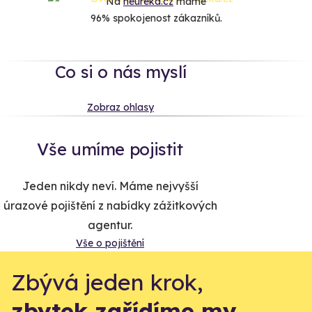
Na
heureka.cz
máme
96% spokojenost zákazníků.
Co si o nás myslí
Zobraz ohlasy
Vše umíme pojistit
Jeden nikdy neví. Máme nejvyšší
úrazové pojištění z nabídky zážitkových
agentur.
Vše o pojištění
Zbývá jeden krok,
zbytek zařídíme my