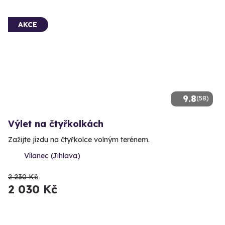
AKCE
9.8
(58)
Výlet na čtyřkolkách
Zažijte jízdu na čtyřkolce volným terénem.
Vílanec (Jihlava)
2 230 Kč
2 030 Kč