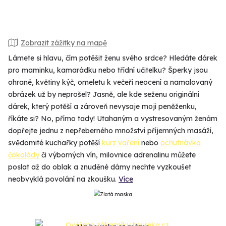
Zobrazit zážitky na mapě
Lámete si hlavu, čím potěšit ženu svého srdce? Hledáte dárek
pro maminku, kamarádku nebo třídní učitelku? Šperky jsou
ohrané, květiny kýč, omeletu k večeři neocení a namalovaný
obrázek už by neprošel? Jasně, ale kde seženu originální
dárek, který potěší a zároveň nevysaje moji peněženku,
říkáte si? No, přímo tady! Utahaným a vystresovaným ženám
dopřejte jednu z nepřeberného množství příjemných masáží,
svědomité kuchařky potěší
kurz vaření
nebo
ochutnávka
čokolády
či výborných vín, milovnice adrenalinu můžete
poslat až do oblak a znuděné dámy nechte vyzkoušet
neobvyklá povolání na zkoušku.
Více