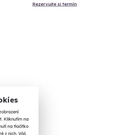
Rezervujte si termín
okies
zobrazení
. Kliknutím na
tí na tlačítko
é z nich. Váš