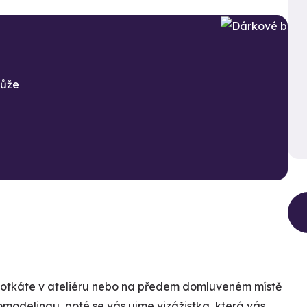
může
 potkáte v ateliéru nebo na předem domluveném místě
omodelingu, poté se vás ujme vizážistka, která vás