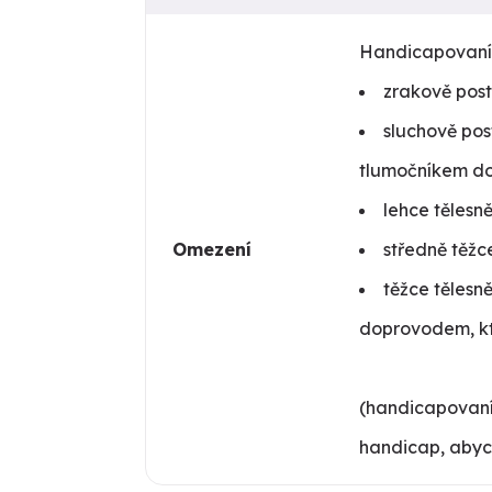
Handicapovaní
zrakově post
sluchově pos
tlumočníkem do
lehce tělesn
Omezení
středně těžc
těžce tělesn
doprovodem, kt
(handicapovaní 
handicap, abych