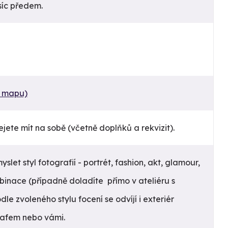
síc předem.
t mapu)
řejete mít na sobě (včetně doplňků a rekvizit).
slet styl fotografií - portrét, fashion, akt, glamour,
binace (případně doladíte přímo v ateliéru s
le zvoleného stylu focení se odvíjí i exteriér
rafem nebo vámi.