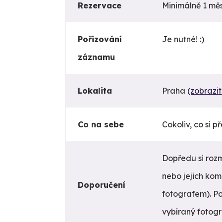
Rezervace
Minimálně 1 mě
Pořizování
Je nutné! :)
záznamu
Lokalita
Praha
(zobrazi
Co na sebe
Cokoliv, co si p
Dopředu si rozmy
nebo jejich kom
Doporučení
fotografem). Pod
vybíraný fotog