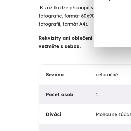
K zážitku lze přikoupit vyvolání 5 ks ret
fotografie, formát 60x90 cm), kalendáře (
fotografií, formát A4).
Rekvizity ani oblečení nejsou součástí
vezměte s sebou.
Sezóna
celoročně
Počet osob
1
Diváci
Mohou se zúčast