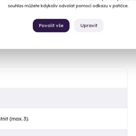
souhlas můžete kdykoliv odvolat pomocí odkazu v patičce.
ušovaných fotografií, případně tvorbu obrazu (1
13 fotografií, formát A3) či fotoknihy (min. 24
Povolit vše
Upravit
 zážitku - vše, v čem chcete být vyfoceny, si
nit (max. 3).