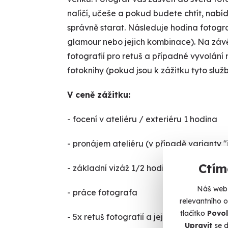
nalíčí, učeše a pokud budete chtít, nabíd
správně starat. Následuje hodina fotografo
glamour nebo jejich kombinace). Na záv
fotografií pro retuš a případné vyvolán
fotoknihy (pokud jsou k zážitku tyto slu
V ceně zážitku:
- focení v ateliéru / exteriéru 1 hodina
- pronájem ateliéru (v případě varianty "i
Ctím
- základní vizáž 1/2 hodiny
Náš web 
- práce fotografa
relevantního 
tlačítko
Povol
- 5x retuš fotografií a jejich dodávka el
Upravit
se d