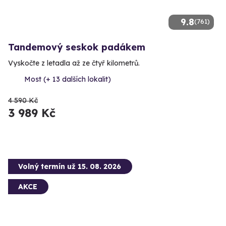
9.8
(761)
Tandemový seskok padákem
Vyskočte z letadla až ze čtyř kilometrů.
Most (+ 13 dalších lokalit)
4 590 Kč
3 989 Kč
Volný termín už 15. 08. 2026
AKCE