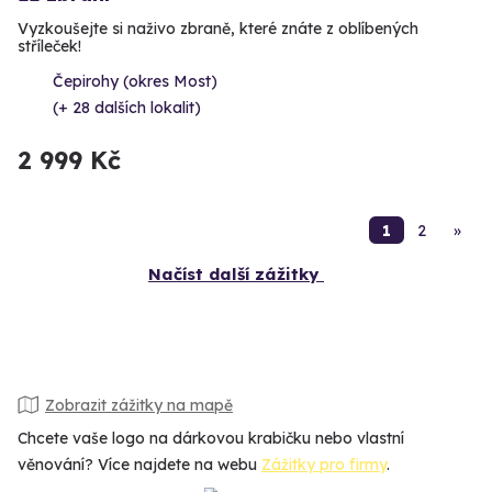
Vyzkoušejte si naživo zbraně, které znáte z oblíbených
stříleček!
Čepirohy (okres Most)
(+ 28 dalších lokalit)
2 999 Kč
1
2
»
Načíst další zážitky
Zobrazit zážitky na mapě
Chcete vaše logo na dárkovou krabičku nebo vlastní
věnování? Více najdete na webu
Zážitky pro firmy
.