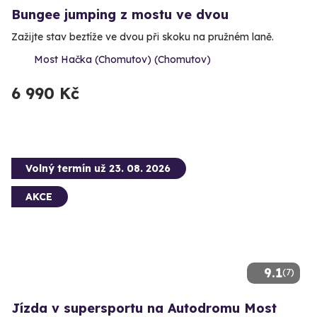
Bungee jumping z mostu ve dvou
Zažijte stav beztíže ve dvou při skoku na pružném laně.
Most Hačka (Chomutov) (Chomutov)
6 990 Kč
Volný termín už 23. 08. 2026
AKCE
9.1
(7)
Jízda v supersportu na Autodromu Most