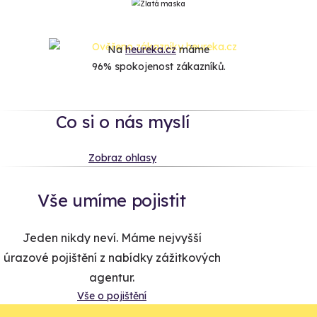
Na
heureka.cz
máme
96% spokojenost zákazníků.
Co si o nás myslí
Zobraz ohlasy
Vše umíme pojistit
Jeden nikdy neví. Máme nejvyšší
úrazové pojištění z nabídky zážitkových
agentur.
Vše o pojištění