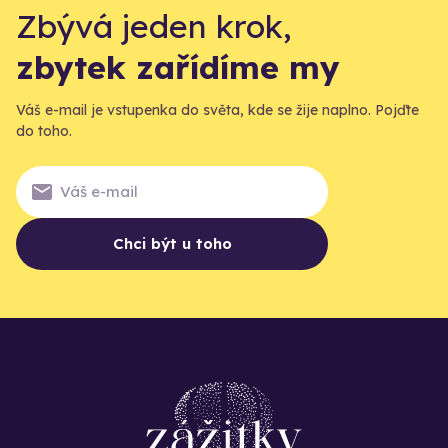
Zbývá jeden krok,
zbytek zařídíme my
Váš e-mail je vstupenka do světa, kde se žije naplno. Pojďte
do toho.
Chci být u toho