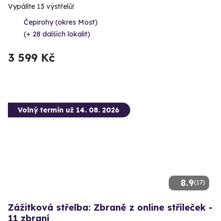
Vypálíte 13 výstřelů!
Čepirohy (okres Most)
(+ 28 dalších lokalit)
3 599 Kč
Volný termín už 14. 08. 2026
8.9
(17)
Zážitková střelba: Zbraně z online stříleček -
11 zbraní