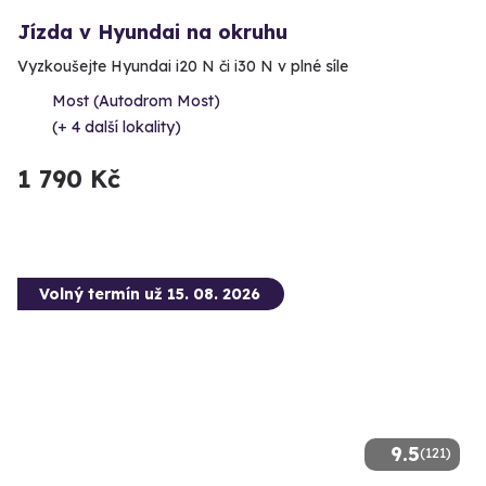
Jízda v Hyundai na okruhu
Vyzkoušejte Hyundai i20 N či i30 N v plné síle
Most (Autodrom Most)
(+ 4 další lokality)
1 790 Kč
Volný termín už 15. 08. 2026
9.5
(121)