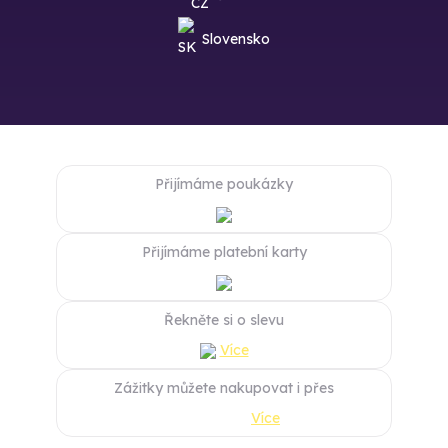
Slovensko
Přijímáme poukázky
Přijímáme platební karty
Řekněte si o slevu
Více
Zážitky můžete nakupovat i přes
Více