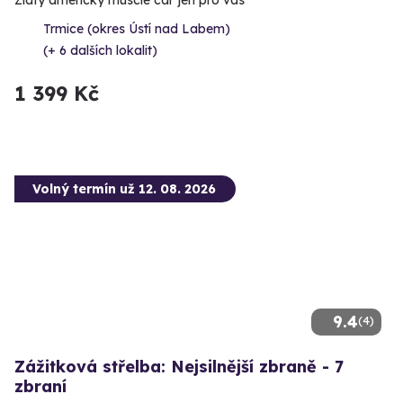
Zlatý americký muscle car jen pro vás
Trmice (okres Ústí nad Labem)
(+ 6 dalších lokalit)
1 399 Kč
Volný termín už 12. 08. 2026
9.4
(4)
Zážitková střelba: Nejsilnější zbraně - 7
zbraní