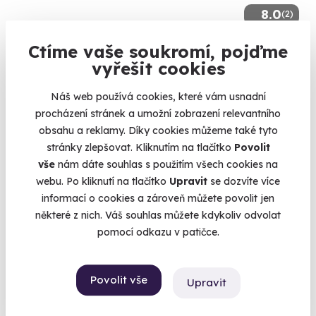
8.0
(2)
Ctíme vaše soukromí, pojďme
Spolujízda v závodním Ferrari
vyřešit cookies
Jízda ve sporťáku s rychlostí přes 300 km/h
Most (+ 2 další lokality)
Náš web používá cookies, které vám usnadní
procházení stránek a umožní zobrazení relevantního
4 500 Kč
obsahu a reklamy. Díky cookies můžeme také tyto
stránky zlepšovat. Kliknutím na tlačítko
Povolit
vše
nám dáte souhlas s použitím všech cookies na
webu. Po kliknutí na tlačítko
Upravit
se dozvíte více
informací o cookies a zároveň můžete povolit jen
Volný termín už 14. 08. 2026
některé z nich. Váš souhlas můžete kdykoliv odvolat
pomocí odkazu v patičce.
Povolit vše
Upravit
10.0
(1)