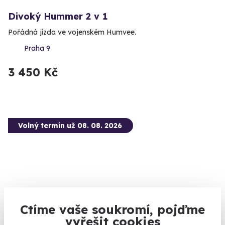
Divoký Hummer 2 v 1
Pořádná jízda ve vojenském Humvee.
Praha 9
3 450 Kč
Volný termín už 08. 08. 2026
9.0
(1)
Ctíme vaše soukromí, pojďme
vyřešit cookies
Privátní vyhlídkový let letadlem