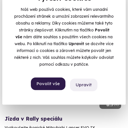
Nezapomenutelné výhledy z ptačí perspektivy
Náš web používá cookies, které vám usnadní
procházení stránek a umožní zobrazení relevantního
Karlštejn (+ 6 dalších lokalit)
obsahu a reklamy. Díky cookies můžeme také tyto
stránky zlepšovat. Kliknutím na tlačítko
Povolit
8 170 Kč
vše
nám dáte souhlas s použitím všech cookies na
webu. Po kliknutí na tlačítko
Upravit
se dozvíte více
informací o cookies a zároveň můžete povolit jen
některé z nich. Váš souhlas můžete kdykoliv odvolat
Volný termín už 11. 08. 2026
pomocí odkazu v patičce.
Povolit vše
Upravit
8.7
(6)
Jízda v Rally speciálu
Vyzkoušejte ikonické Mitsubishi Lancer EVO IX