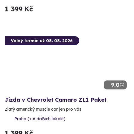
1 399 Kč
Volný termín už 08. 08. 2026
9.0
(1)
Jízda v Chevrolet Camaro ZL1 Paket
Zlatý americký muscle car jen pro vás
Praha (+ 6 dalších lokalit)
1 399 Kč