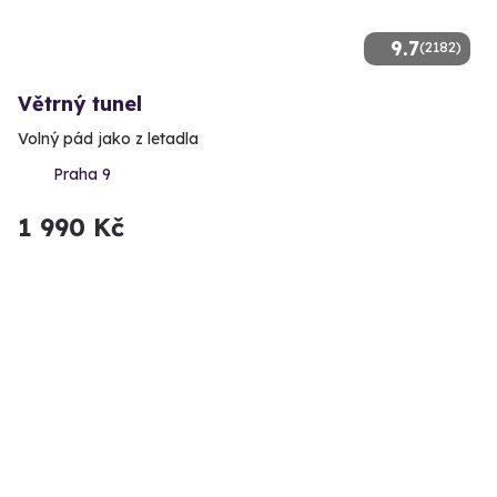
9.7
(2182)
Větrný tunel
Volný pád jako z letadla
Praha 9
1 990 Kč