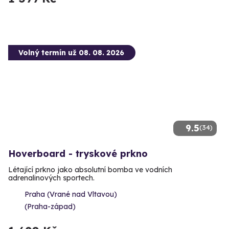
Volný termín už 08. 08. 2026
9.5
(34)
Hoverboard - tryskové prkno
Létající prkno jako absolutní bomba ve vodních
adrenalinových sportech.
Praha (Vrané nad Vltavou)
(Praha-západ)