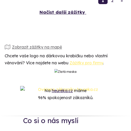
1
2
»
Načíst další zážitky
Zobrazit zážitky na mapě
Chcete vaše logo na dárkovou krabičku nebo vlastní
věnování? Více najdete na webu
Zážitky pro firmy
.
Na
heureka.cz
máme
96% spokojenost zákazníků.
Co si o nás myslí