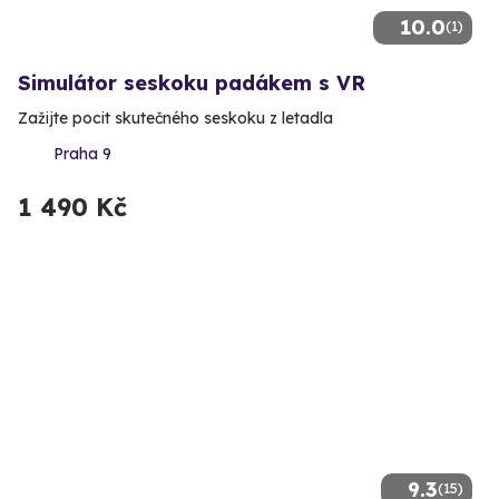
10.0
(1)
Simulátor seskoku padákem s VR
Zažijte pocit skutečného seskoku z letadla
Praha 9
1 490 Kč
9.3
(15)