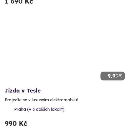
1 690 Kč
9.9
(19)
Jízda v Tesle
Projeďte se v luxusním elektromobilu!
Praha (+ 6 dalších lokalit)
990 Kč