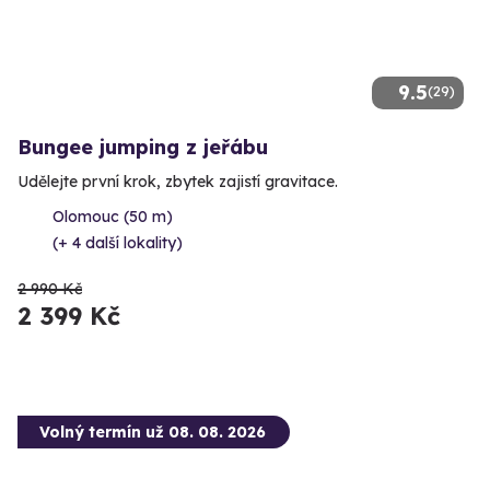
9.5
(29)
Bungee jumping z jeřábu
Udělejte první krok, zbytek zajistí gravitace.
Olomouc (50 m)
(+ 4 další lokality)
2 990 Kč
2 399 Kč
Volný termín už 08. 08. 2026