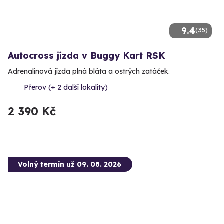
9.4
(35)
Autocross jízda v Buggy Kart RSK
Adrenalinová jízda plná bláta a ostrých zatáček.
Přerov (+ 2 další lokality)
2 390 Kč
Volný termín už 09. 08. 2026