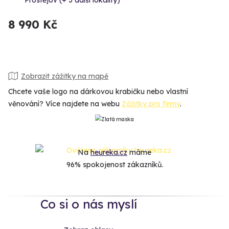
Prostějov (+ 3 další lokality)
8 990 Kč
Zobrazit zážitky na mapě
Chcete vaše logo na dárkovou krabičku nebo vlastní
věnování? Více najdete na webu
Zážitky pro firmy
.
Na
heureka.cz
máme
96% spokojenost zákazníků.
Co si o nás myslí