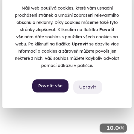
8.7
(6)
Náš web používá cookies, které vám usnadní
procházení stránek a umožní zobrazení relevantního
Jízda v Rally speciálu
obsahu a reklamy. Díky cookies můžeme také tyto
Vyzkoušejte ikonické Mitsubishi Lancer EVO IX
stránky zlepšovat. Kliknutím na tlačítko
Povolit
vše
nám dáte souhlas s použitím všech cookies na
Přerov (+ 3 další lokality)
webu. Po kliknutí na tlačítko
Upravit
se dozvíte více
2 490 Kč
informací o cookies a zároveň můžete povolit jen
některé z nich. Váš souhlas můžete kdykoliv odvolat
pomocí odkazu v patičce.
Volný termín už 08. 08. 2026
Povolit vše
Upravit
10.0
(6)