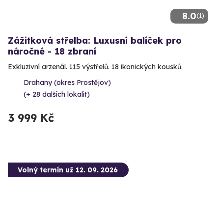
8.0
(1)
Zážitková střelba: Luxusní balíček pro
náročné - 18 zbraní
Exkluzivní arzenál. 115 výstřelů. 18 ikonických kousků.
Drahany (okres Prostějov)
(+ 28 dalších lokalit)
3 999 Kč
Volný termín už 12. 09. 2026