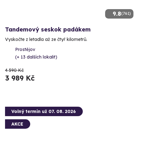
9.8
(761)
Tandemový seskok padákem
Vyskočte z letadla až ze čtyř kilometrů.
Prostějov
(+ 13 dalších lokalit)
4 590 Kč
3 989 Kč
Volný termín už 07. 08. 2026
AKCE