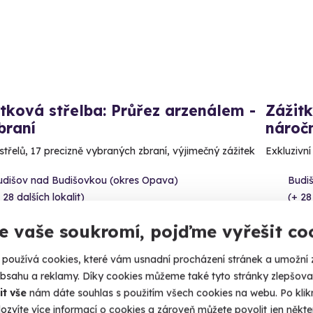
tková střelba: Průřez arzenálem -
Zážitk
braní
náročn
střelů, 17 precizně vybraných zbraní, výjimečný zážitek
Exkluzivní
udišov nad Budišovkou (okres Opava)
Budi
 28 dalších lokalit)
(+ 28
99 Kč
3 999
e vaše soukromí, pojďme vyřešit co
používá cookies, které vám usnadní procházení stránek a umožní 
obsahu a reklamy. Díky cookies můžeme také tyto stránky zlepšovat
it vše
nám dáte souhlas s použitím všech cookies na webu. Po kliknu
ozvíte více informací o cookies a zároveň můžete povolit jen někter