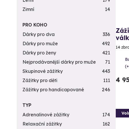
Letní
179
Zimní
14
PRO KOHO
Záži
Dárky pro dva
336
vál
Dárky pro muže
492
14 zbr
Dárky pro ženy
421
B
Nejprodávanější dárky pro muže
71
(+
Skupinové zážitky
443
4 9
Zážitky pro děti
111
Zážitky pro handicapované
246
TYP
Vol
Adrenalinové zážitky
174
Relaxační zážitky
162