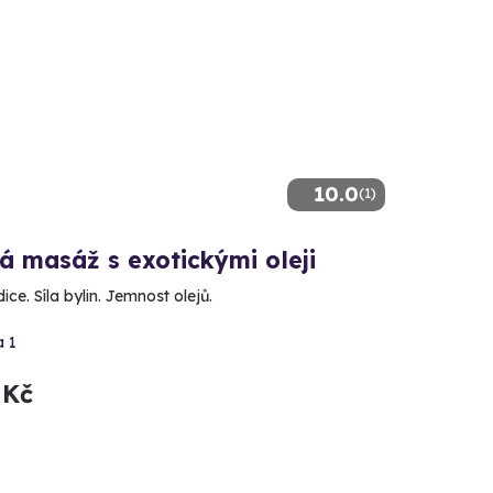
10.0
(1)
á masáž s exotickými oleji
ice. Síla bylin. Jemnost olejů.
a 1
 Kč