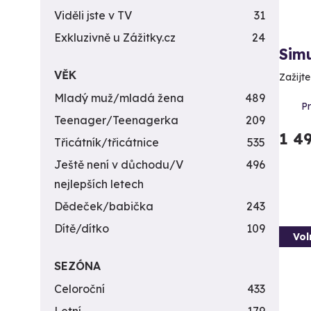
Viděli jste v TV
31
Exkluzivně u Zážitky.cz
24
Sim
VĚK
Zažijt
Mladý muž/mladá žena
489
P
Teenager/Teenagerka
209
1 4
Třicátník/třicátnice
535
Ještě není v důchodu/V
496
nejlepších letech
Dědeček/babička
243
Dítě/dítko
109
Vol
SEZÓNA
Celoroční
433