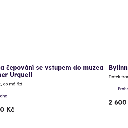
la čepování se vstupem do muzea
Bylinn
ner Urquell
Dotek trad
, co má říz!
Prah
raha
2 600
20 Kč