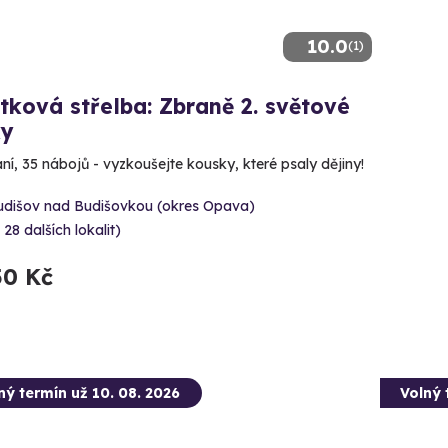
10.0
(1)
tková střelba: Zbraně 2. světové
ky
aní, 35 nábojů - vyzkoušejte kousky, které psaly dějiny!
udišov nad Budišovkou (okres Opava)
 28 dalších lokalit)
50 Kč
ný termín už 10. 08. 2026
Volný 