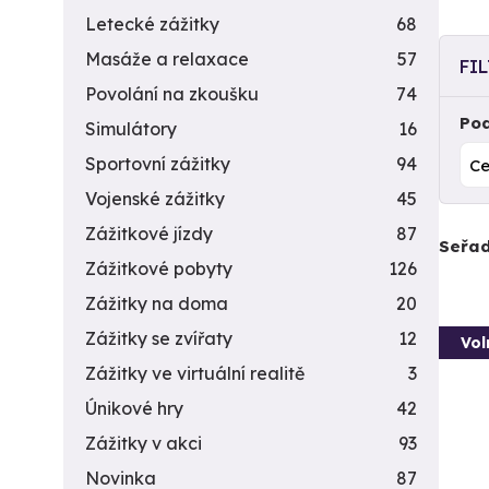
Letecké zážitky
68
Masáže a relaxace
57
FI
Povolání na zkoušku
74
Pod
Simulátory
16
Sportovní zážitky
94
Vojenské zážitky
45
Zážitkové jízdy
87
Seřad
Zážitkové pobyty
126
Zážitky na doma
20
Zážitky se zvířaty
12
Vol
Zážitky ve virtuální realitě
3
Únikové hry
42
Zážitky v akci
93
Novinka
87