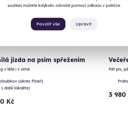
souhlas můžete kdykoliv odvolat pomocí odkazu v patičce.
Povolit vše
Upravit
ilá jízda na psím spřežením
Večeř
 v létě i v zimě
Pět piv, p
oloubkov (okres Plzeň)
Prah
 1 další lokalita)
3 980
50 Kč