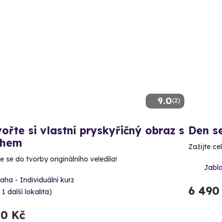
9.0
(2)
ořte si vlastní pryskyřičný obraz s
Den s
hem
Zažijte ce
 se do tvorby originálního veledíla!
Jabl
aha - Individuální kurz
6 490
 1 další lokalita)
00 Kč