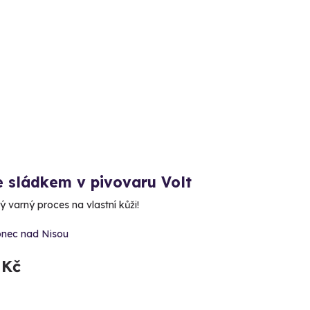
e sládkem v pivovaru Volt
lý varný proces na vlastní kůži!
onec nad Nisou
 Kč