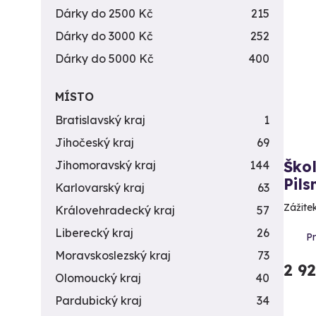
Dárky do 2500 Kč
215
Dárky do 3000 Kč
252
Dárky do 5000 Kč
400
MÍSTO
Bratislavský kraj
1
Jihočeský kraj
69
Ško
Jihomoravský kraj
144
Pils
Karlovarský kraj
63
Zážitek
Královehradecký kraj
57
Liberecký kraj
26
P
Moravskoslezský kraj
73
2 9
Olomoucký kraj
40
Pardubický kraj
34