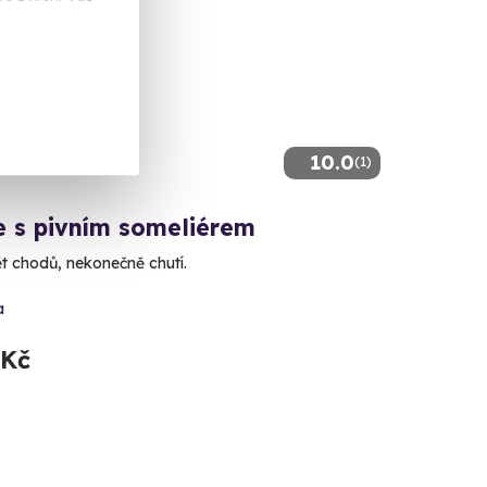
10.0
(1)
e s pivním someliérem
ět chodů, nekonečně chutí.
a
 Kč