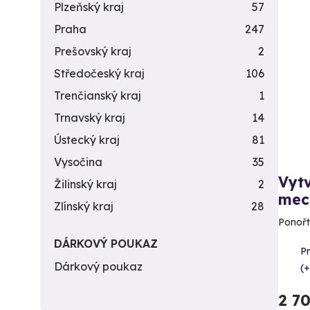
Plzeňský kraj
57
Praha
247
Prešovský kraj
2
Středočeský kraj
106
Trenčianský kraj
1
Trnavský kraj
14
Ústecký kraj
81
Vysočina
35
Vytv
Žilinský kraj
2
mec
Zlínský kraj
28
Ponořte
DÁRKOVÝ POUKAZ
Pr
Dárkový poukaz
(+
2 7