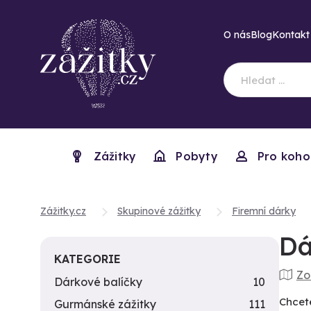
O nás
Blog
Kontakt
Zážitky
Pobyty
Pro koho
Zážitky.cz
Skupinové zážitky
Firemní dárky
Dá
KATEGORIE
Zo
Dárkové balíčky
10
Chcet
Gurmánské zážitky
111