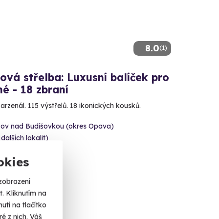
8.0
(1)
ová střelba: Luxusní balíček pro
é - 18 zbraní
 arzenál. 115 výstřelů. 18 ikonických kousků.
šov nad Budišovkou (okres Opava)
 dalších lokalit)
 Kč
okies
zobrazení
. Kliknutím na
tí na tlačítko
é z nich. Váš