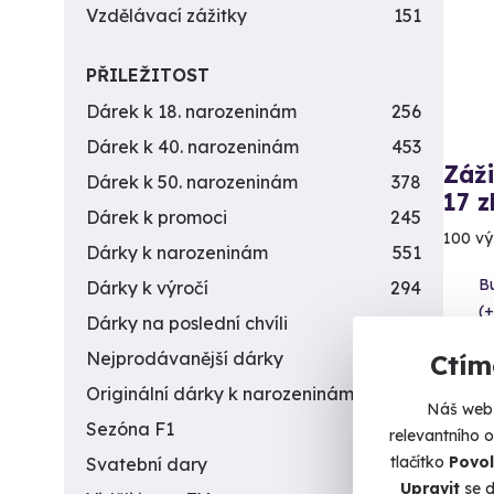
Vzdělávací zážitky
151
PŘILEŽITOST
Dárek k 18. narozeninám
256
Dárek k 40. narozeninám
453
Záži
Dárek k 50. narozeninám
378
17 z
Dárek k promoci
245
100 vý
Dárky k narozeninám
551
B
Dárky k výročí
294
(+
Dárky na poslední chvíli
450
3 7
Nejprodávanější dárky
56
Ctím
Originální dárky k narozeninám
422
Náš web 
Sezóna F1
4
relevantního 
tlačítko
Povol
Svatební dary
196
Upravit
se d