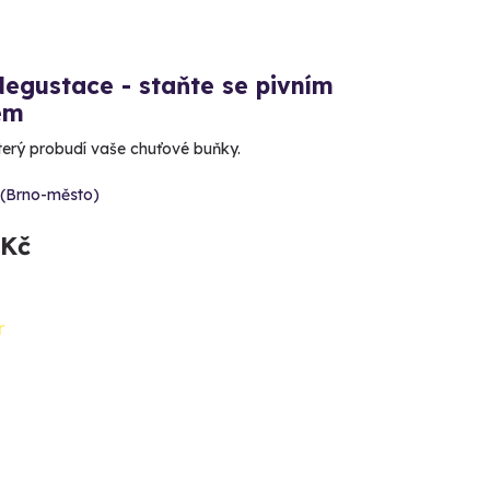
degustace - staňte se pivním
em
který probudí vaše chuťové buňky.
 (Brno-město)
 Kč