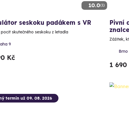
10.0
(1)
ulátor seskoku padákem s VR
Pivní 
znalc
e pocit skutečného seskoku z letadla
Zážitek, 
raha 9
Brno
90 Kč
1 690
ný termín už 09. 08. 2026