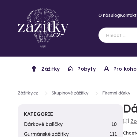
O nás
Blog
Kontakt
Zážitky
Pobyty
Pro koho
Zážitky.cz
Skupinové zážitky
Firemní dárky
Dá
KATEGORIE
Zo
Dárkové balíčky
10
Chcet
Gurmánské zážitky
111