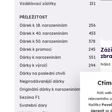
Vzdělávací zážitky
151
PŘILEŽITOST
Dárek k 18. narozeninám
256
Dárek k 40. narozeninám
453
Dárek k 50. narozeninám
378
Záži
Dárek k promoci
245
zbra
Dárky k narozeninám
551
Nálož 
Dárky k výročí
294
Dárky na poslední chvíli
450
Me
(+
Nejprodávanější dárky
56
Ctím
Originální dárky k narozeninám
422
4 9
Náš web 
Sezóna F1
4
relevantního 
tlačítko
Povol
Svatební dary
196
Upravit
se d