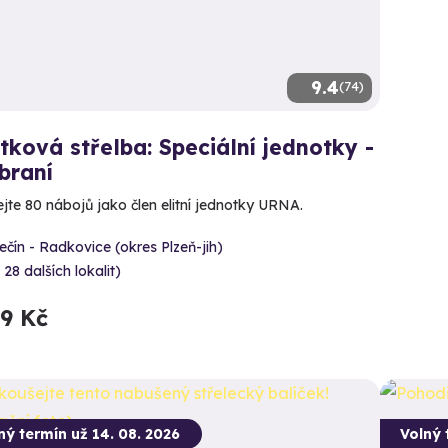
9.4
(74)
tková střelba: Speciální jednotky -
braní
ejte 80 nábojů jako člen elitní jednotky URNA.
čín - Radkovice (okres Plzeň-jih)
 28 dalších lokalit)
99 Kč
ný termín už 14. 08. 2026
Volný 