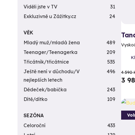
Viděli jste v TV
31
Exkluzivně u Zážitky.cz
24
VĚK
Tan
Mladý muž/mladá žena
489
Vyskočt
Teenager/Teenagerka
209
Kl
Třicátník/třicátnice
535
Ještě není v důchodu/V
496
4 590 
3 9
nejlepších letech
Dědeček/babička
243
Dítě/dítko
109
SEZÓNA
Vol
Celoroční
433