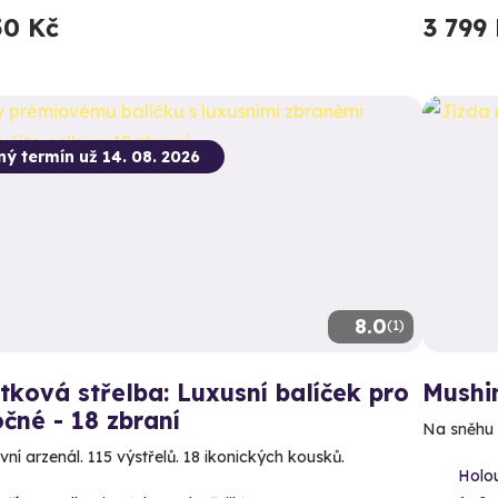
50 Kč
3 799
ný termín už 14. 08. 2026
8.0
(1)
tková střelba: Luxusní balíček pro
Mushin
čné - 18 zbraní
Na sněhu i
vní arzenál. 115 výstřelů. 18 ikonických kousků.
Holou