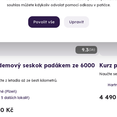
souhlas můžete kdykoliv odvolat pomocí odkazu v patičce.
ný termín už 13. 09. 2026
Volný 
Povolit vše
Upravit
9.3
(16)
demový seskok padákem ze 6000
Kurz p
Naučte se
e z letadla až ze šesti kilometrů.
Hart
ně (Plzeň)
4 490
 5 dalších lokalit)
50 Kč