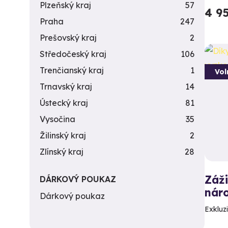
Plzeňský kraj
57
4 9
Praha
247
Prešovský kraj
2
Středočeský kraj
106
Trenčianský kraj
1
Vol
Trnavský kraj
14
Ústecký kraj
81
Vysočina
35
Žilinský kraj
2
Zlínský kraj
28
Záži
DÁRKOVÝ POUKAZ
náro
Dárkový poukaz
Exkluzi