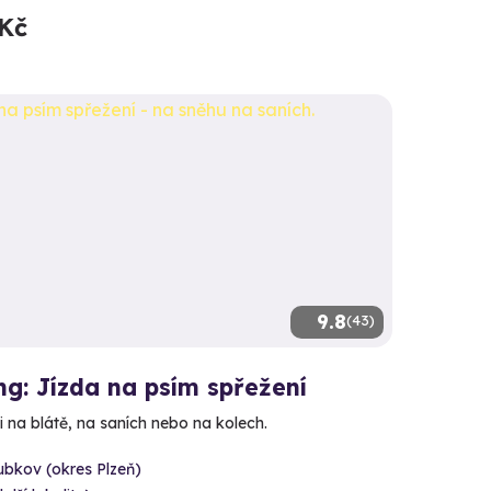
 Kč
9.8
(43)
g: Jízda na psím spřežení
 na blátě, na saních nebo na kolech.
bkov (okres Plzeň)