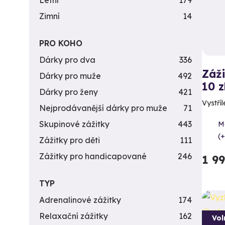
Letní
179
Zimní
14
PRO KOHO
Dárky pro dva
336
Záži
Dárky pro muže
492
10 z
Dárky pro ženy
421
Vystříl
Nejprodávanější dárky pro muže
71
Skupinové zážitky
443
Me
(+
Zážitky pro děti
111
Zážitky pro handicapované
246
1 9
TYP
Adrenalinové zážitky
174
Relaxační zážitky
162
Vol