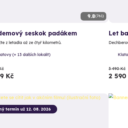
9.8
(761)
demový seskok padákem
Let b
e z letadla až ze čtyř kilometrů.
Dechberou
atovy (+ 13 dalších lokalit)
Klato
Kč
3 490 Kč
89 Kč
2 590
ný termín už 12. 08. 2026