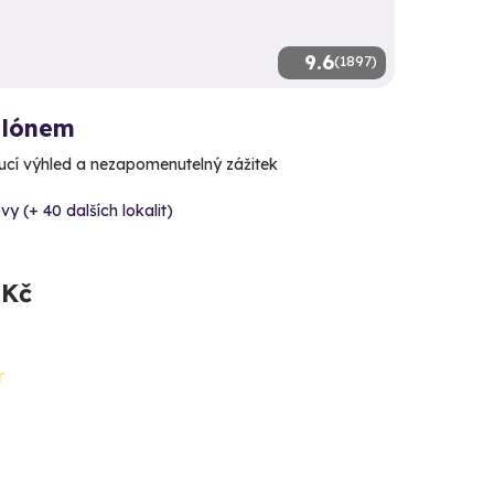
9.6
(1897)
alónem
cí výhled a nezapomenutelný zážitek
vy (+ 40 dalších lokalit)
 Kč