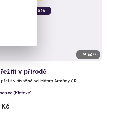
termín už 09. 10. 2026
9.6
(77)
řežití v přírodě
 přežít v divočině od lektora Armády ČR.
manice (Klatovy)
 Kč