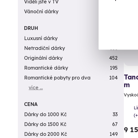
Viděli jste v TV
31
Vánoční dárky
311
Vol
DRUH
Luxusní dárky
142
Netradiční dárky
353
Originální dárky
452
Romantické dárky
195
Tan
Romantické pobyty pro dva
104
m
více …
Vyskočt
CENA
Lí
Dárky do 1000 Kč
33
(+
Dárky do 1500 Kč
67
9 1
Dárky do 2000 Kč
149