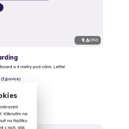
9.6
(352)
arding
yboard a 4 metry pod vámi. Letíte!
 (Ejpovice)
 dalších lokalit)
okies
 Kč
zobrazení
. Kliknutím na
tí na tlačítko
é z nich. Váš