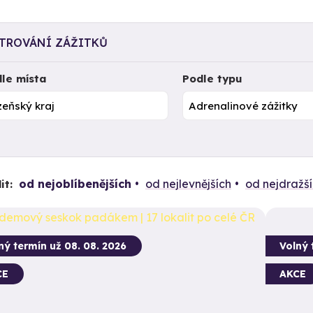
LTROVÁNÍ ZÁŽITKŮ
le místa
Podle typu
od nejoblíbenějších
od nejlevnějších
od nejdražš
it:
ný termín už 08. 08. 2026
Volný 
CE
AKCE