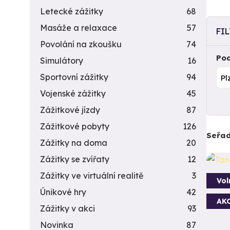
Letecké zážitky
68
Masáže a relaxace
57
FI
Povolání na zkoušku
74
Pod
Simulátory
16
Sportovní zážitky
94
Vojenské zážitky
45
Zážitkové jízdy
87
Zážitkové pobyty
126
Seřad
Zážitky na doma
20
Zážitky se zvířaty
12
Zážitky ve virtuální realitě
3
Vol
Únikové hry
42
AK
Zážitky v akci
93
Novinka
87