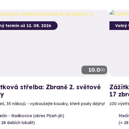
ný termín už 12. 08. 2026
Volný 
10.0
(1)
tková střelba: Zbraně 2. světové
Zážitk
ky
17 zbr
aní, 35 nábojů - vyzkoušejte kousky, které psaly dějiny!
100 výstře
čín - Radkovice (okres Plzeň-jih)
Mečín
 28 dalších lokalit)
(+ 28