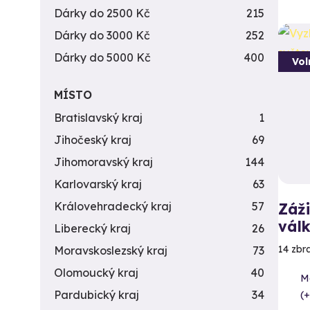
Dárky do 2500 Kč
215
Dárky do 3000 Kč
252
Dárky do 5000 Kč
400
Vol
MÍSTO
Bratislavský kraj
1
Jihočeský kraj
69
Jihomoravský kraj
144
Karlovarský kraj
63
Královehradecký kraj
57
Záži
vál
Liberecký kraj
26
14 zbr
Moravskoslezský kraj
73
Olomoucký kraj
40
Me
Pardubický kraj
34
(+