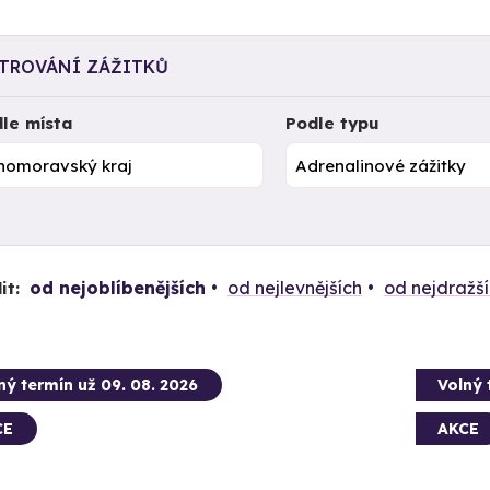
LTROVÁNÍ ZÁŽITKŮ
le místa
Podle typu
od nejoblíbenějších
od nejlevnějších
od nejdražš
it:
ný termín už 09. 08. 2026
Volný 
CE
AKCE