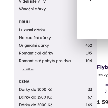
Viděli jste v TV
31
Vánoční dárky
311
Vol
DRUH
AK
Luxusní dárky
142
Netradiční dárky
353
Originální dárky
452
Romantické dárky
195
Romantické pobyty pro dva
104
Fly
více …
Jen vy
CENA
B
Dárky do 1000 Kč
33
(+
Dárky do 1500 Kč
67
1 5
Dárky do 2000 Kč
149