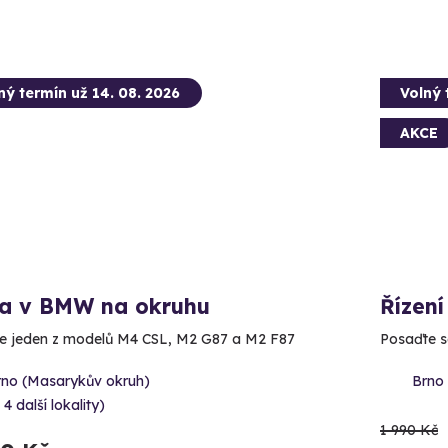
ný termín už 14. 08. 2026
Volný 
AKCE
da v BMW na okruhu
Řízení
e jeden z modelů M4 CSL, M2 G87 a M2 F87
Posaďte se
rno (Masarykův okruh)
Brno 
 4 další lokality)
1 990 Kč