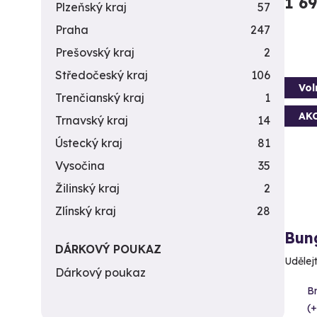
1 6
Plzeňský kraj
57
Praha
247
Prešovský kraj
2
Středočeský kraj
106
Vol
Trenčianský kraj
1
AK
Trnavský kraj
14
Ústecký kraj
81
Vysočina
35
Žilinský kraj
2
Zlínský kraj
28
Bun
DÁRKOVÝ POUKAZ
Udělejt
Dárkový poukaz
Br
(+