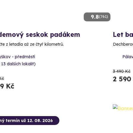
9.8
(761)
demový seskok padákem
Let b
e z letadla až ze čtyř kilometrů.
Dechberou
yškov - předměstí
Pálav
 13 dalších lokalit)
3 490 Kč
2 590
Kč
89 Kč
ný termín už 12. 08. 2026