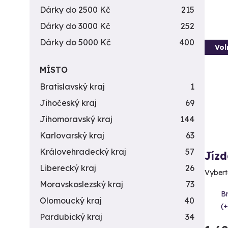
Dárky do 2500 Kč
215
Dárky do 3000 Kč
252
Dárky do 5000 Kč
400
Vol
MÍSTO
Bratislavský kraj
1
Jihočeský kraj
69
Jihomoravský kraj
144
Karlovarský kraj
63
Královehradecký kraj
57
Jíz
Liberecký kraj
26
Vybert
Moravskoslezský kraj
73
B
Olomoucký kraj
40
(+
Pardubický kraj
34