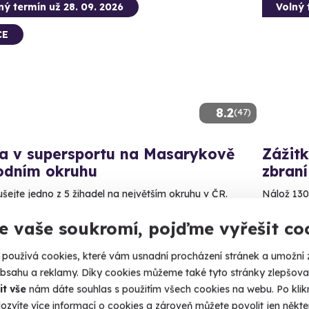
ný termín už 28. 09. 2026
Volný 
CE
8.2
(47)
da v supersportu na Masarykově
Zážitk
odním okruhu
zbraní
šejte jedno z 5 žihadel na největším okruhu v ČR.
Nálož 130
rno (Brno-město)
Bzene
e vaše soukromí, pojďme vyřešit co
(+ 28
používá cookies, které vám usnadní procházení stránek a umožní 
Kč
4 999
90 Kč
obsahu a reklamy. Díky cookies můžeme také tyto stránky zlepšovat
it vše
nám dáte souhlas s použitím všech cookies na webu. Po kliknu
ozvíte více informací o cookies a zároveň můžete povolit jen někter