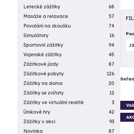
Letecké zážitky
68
Masáže a relaxace
57
FI
Povolání na zkoušku
74
Pod
Simulátory
16
Sportovní zážitky
94
Vojenské zážitky
45
Zážitkové jízdy
87
Zážitkové pobyty
126
Seřad
Zážitky na doma
20
Zážitky se zvířaty
12
Zážitky ve virtuální realitě
3
Vol
Únikové hry
42
AK
Zážitky v akci
93
Novinka
87