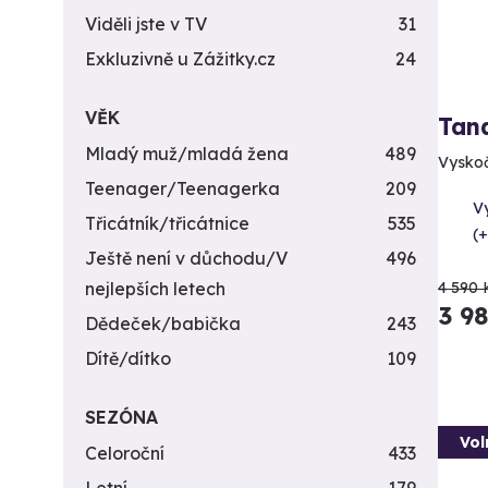
Viděli jste v TV
31
Exkluzivně u Zážitky.cz
24
VĚK
Tan
Mladý muž/mladá žena
489
Vyskočt
Teenager/Teenagerka
209
V
Třicátník/třicátnice
535
(+
Ještě není v důchodu/V
496
nejlepších letech
4 590 
3 9
Dědeček/babička
243
Dítě/dítko
109
SEZÓNA
Vol
Celoroční
433