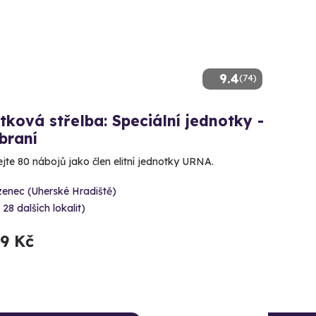
9.4
(74)
tková střelba: Speciální jednotky -
braní
ejte 80 nábojů jako člen elitní jednotky URNA.
zenec (Uherské Hradiště)
 28 dalších lokalit)
99 Kč