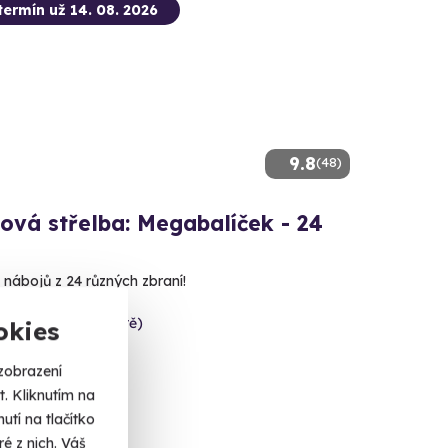
termín už 14. 08. 2026
9.8
(48)
ová střelba: Megabalíček - 24
 nábojů z 24 různých zbraní!
c (Uherské Hradiště)
okies
 dalších lokalit)
zobrazení
 Kč
. Kliknutím na
tí na tlačítko
é z nich. Váš