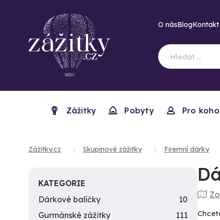
O nás
Blog
Kontakt
Zážitky
Pobyty
Pro koho
Zážitky.cz
Skupinové zážitky
Firemní dárky
Dá
KATEGORIE
Zo
Dárkové balíčky
10
Chcet
Gurmánské zážitky
111