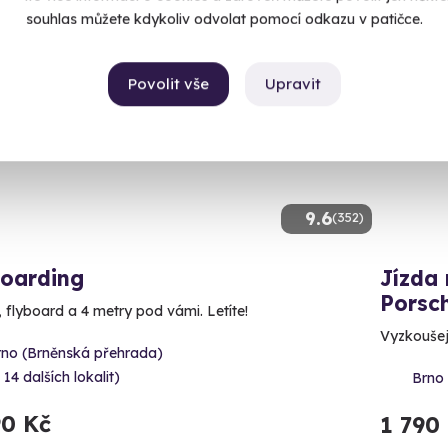
souhlas můžete kdykoliv odvolat pomocí odkazu v patičce.
ný termín už 08. 08. 2026
Volný 
Povolit vše
Upravit
CE
AKCE
9.6
(352)
boarding
Jízda 
Porsc
, flyboard a 4 metry pod vámi. Letíte!
Vyzkoušej
rno (Brněnská přehrada)
 14 dalších lokalit)
Brno 
90 Kč
1 790