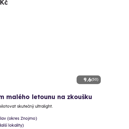
 Kč
9.6
(50)
em malého letounu na zkoušku
pilotovat skutečný ultralight.
lav (okres Znojmo)
alší lokality)