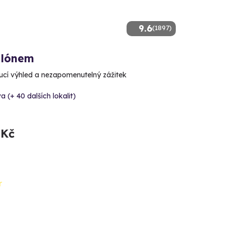
9.6
(1897)
alónem
cí výhled a nezapomenutelný zážitek
a (+ 40 dalších lokalit)
 Kč