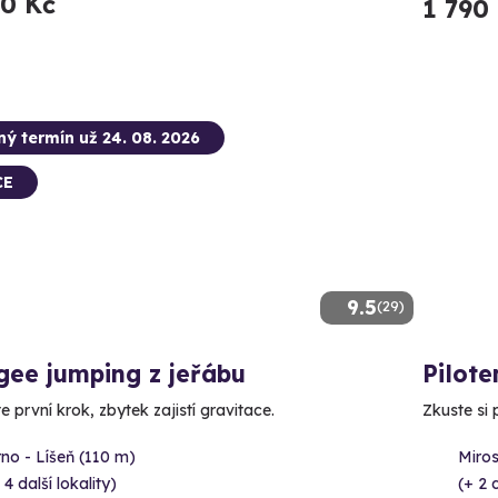
90 Kč
1 790
ný termín už 24. 08. 2026
CE
9.5
(29)
gee jumping z jeřábu
Pilot
e první krok, zbytek zajistí gravitace.
Zkuste si 
no - Líšeň (110 m)
Miros
 4 další lokality)
(+ 2 d