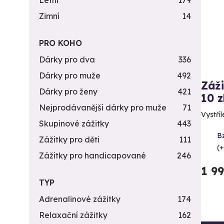
Letní
179
Zimní
14
PRO KOHO
Dárky pro dva
336
Dárky pro muže
492
Záži
Dárky pro ženy
421
10 z
Nejprodávanější dárky pro muže
71
Vystříl
Skupinové zážitky
443
B
Zážitky pro děti
111
(+
Zážitky pro handicapované
246
1 9
TYP
Adrenalinové zážitky
174
Relaxační zážitky
162