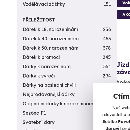
Vol
Vzdělávací zážitky
151
AK
PŘILEŽITOST
Dárek k 18. narozeninám
256
Dárek k 40. narozeninám
453
Dárek k 50. narozeninám
378
Dárek k promoci
245
Jíz
Dárky k narozeninám
551
záv
Dárky k výročí
294
Vyzkou
Dárky na poslední chvíli
450
B
Nejprodávanější dárky
56
Ctím
Originální dárky k narozeninám
422
Náš web 
3 890 
Sezóna F1
4
1 9
relevantního 
tlačítko
Povol
Svatební dary
196
Upravit
se d