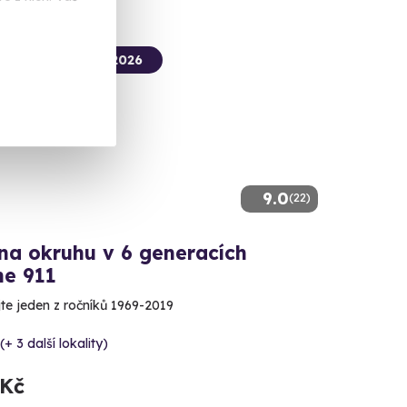
termín už 31. 08. 2026
9.0
(22)
na okruhu v 6 generacích
he 911
te jeden z ročníků 1969-2019
(+ 3 další lokality)
 Kč