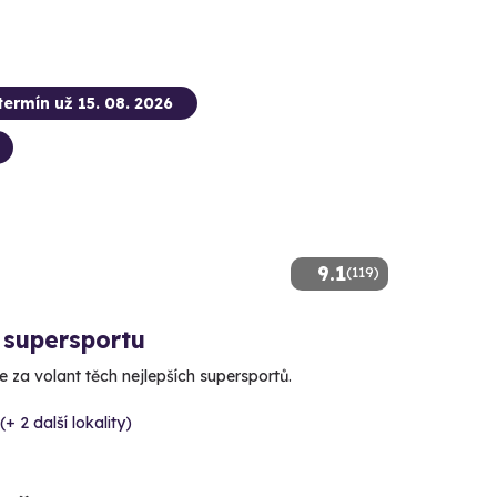
termín už 15. 08. 2026
9.1
(119)
 supersportu
 za volant těch nejlepších supersportů.
(+ 2 další lokality)