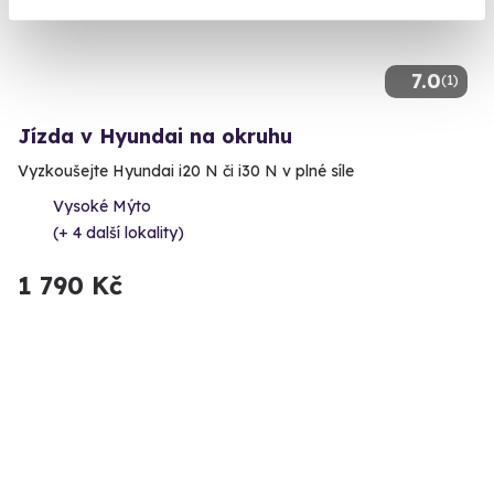
7.0
(1)
Jízda v Hyundai na okruhu
Vyzkoušejte Hyundai i20 N či i30 N v plné síle
Vysoké Mýto
(+ 4 další lokality)
1 790 Kč