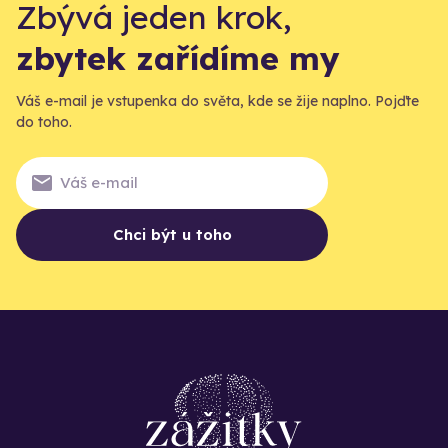
Zbývá jeden krok,
zbytek zařídíme my
Váš e-mail je vstupenka do světa, kde se žije naplno. Pojďte
do toho.
Chci být u toho