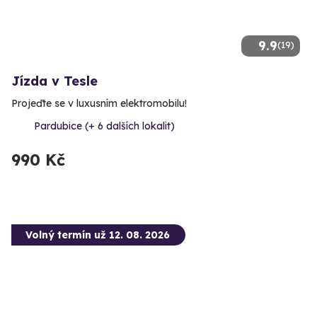
9.9
(19)
Jízda v Tesle
Projeďte se v luxusním elektromobilu!
Pardubice (+ 6 dalších lokalit)
990 Kč
Volný termín už 12. 08. 2026