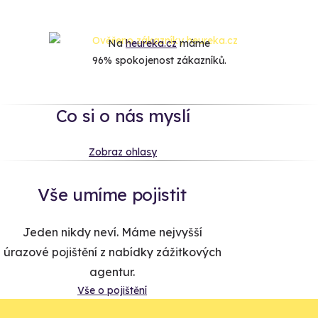
Na
heureka.cz
máme
96% spokojenost zákazníků.
Co si o nás myslí
Zobraz ohlasy
Vše umíme pojistit
Jeden nikdy neví. Máme nejvyšší
úrazové pojištění z nabídky zážitkových
agentur.
Vše o pojištění