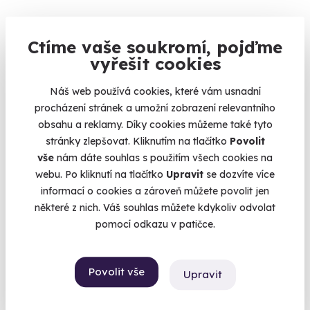
Ctíme vaše soukromí, pojďme
10.0
(1)
vyřešit cookies
Jízda na okruhu ve sportovní Toyotě
Náš web používá cookies, které vám usnadní
procházení stránek a umožní zobrazení relevantního
Šlápněte do pedálů Toyotě GR86 nebo Toyotě GR Yaris
obsahu a reklamy. Díky cookies můžeme také tyto
Vysoké Mýto
stránky zlepšovat. Kliknutím na tlačítko
Povolit
(+ 4 další lokality)
vše
nám dáte souhlas s použitím všech cookies na
webu. Po kliknutí na tlačítko
Upravit
se dozvíte více
1 490 Kč
informací o cookies a zároveň můžete povolit jen
některé z nich. Váš souhlas můžete kdykoliv odvolat
pomocí odkazu v patičce.
Volný termín už 14. 08. 2026
Povolit vše
Upravit