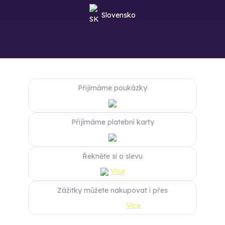
Slovensko
Přijímáme poukázky
Přijímáme platební karty
Řekněte si o slevu
Více
Zážitky můžete nakupovat i přes
Více