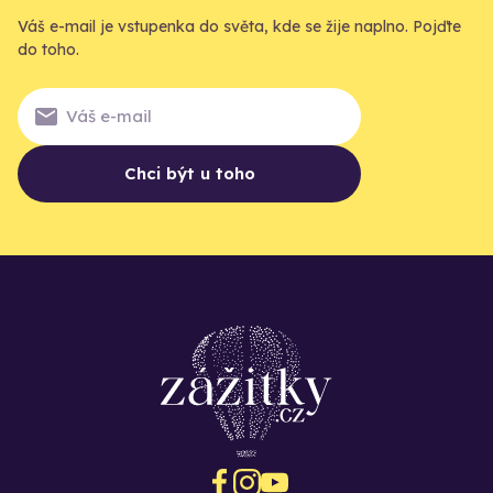
Váš e-mail je vstupenka do světa, kde se žije naplno. Pojďte
do toho.
Chci být u toho