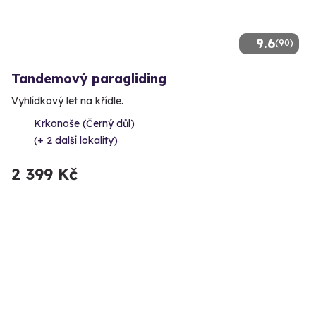
9.6
(90)
Tandemový paragliding
Vyhlídkový let na křídle.
Krkonoše (Černý důl)
(+ 2 další lokality)
2 399 Kč