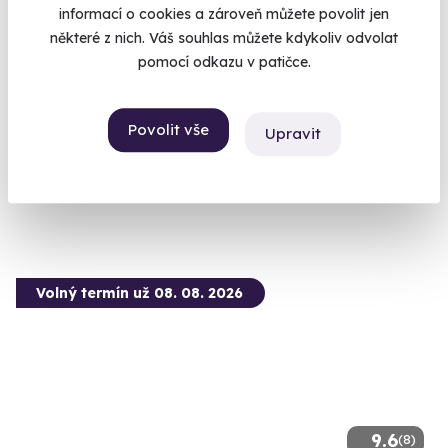
9.8
informací o cookies a zároveň můžete povolit jen
některé z nich. Váš souhlas můžete kdykoliv odvolat
Jízda v Chevrolet Camaro (Bumblebee)
pomocí odkazu v patičce.
Žlutá amerika jak z filmu Transformers
Plačice (okres Hradec Králové)
Povolit vše
Upravit
(+ 6 dalších lokalit)
1 199 Kč
Volný termín už 08. 08. 2026
9.6
(8)