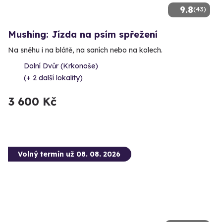
9.8
(43)
Mushing: Jízda na psím spřežení
Na sněhu i na blátě, na saních nebo na kolech.
Dolní Dvůr (Krkonoše)
(+ 2 další lokality)
3 600 Kč
Volný termín už 08. 08. 2026