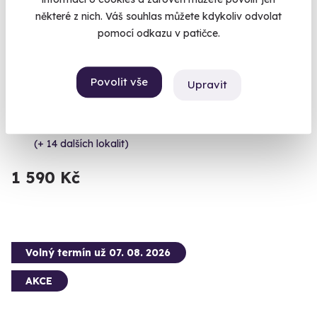
některé z nich. Váš souhlas můžete kdykoliv odvolat
pomocí odkazu v patičce.
9.6
(352)
Flyboarding
Povolit vše
Upravit
Jen vy, flyboard a 4 metry pod vámi. Letíte!
Lipno (Amenity Resort)
(+ 14 dalších lokalit)
1 590 Kč
Volný termín už 07. 08. 2026
AKCE