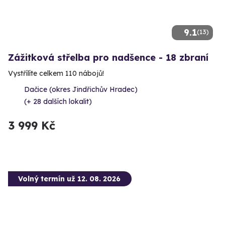
9.1
(13)
Zážitková střelba pro nadšence - 18 zbraní
Vystřílíte celkem 110 nábojů!
Dačice (okres Jindřichův Hradec)
(+ 28 dalších lokalit)
3 999 Kč
Volný termín už 12. 08. 2026