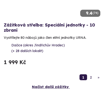
9.4
(74)
Zážitková střelba: Speciální jednotky - 10
zbraní
Vystřílejte 80 nábojů jako člen elitní jednotky URNA.
Dačice (okres Jindřichův Hradec)
(+ 28 dalších lokalit)
1 999 Kč
1
2
»
Načíst další zážitky