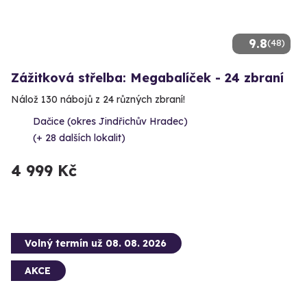
9.8
(48)
Zážitková střelba: Megabalíček - 24 zbraní
Nálož 130 nábojů z 24 různých zbraní!
Dačice (okres Jindřichův Hradec)
(+ 28 dalších lokalit)
4 999 Kč
Volný termín už 08. 08. 2026
AKCE