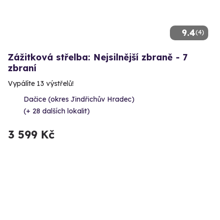
9.4
(4)
Zážitková střelba: Nejsilnější zbraně - 7
zbraní
Vypálíte 13 výstřelů!
Dačice (okres Jindřichův Hradec)
(+ 28 dalších lokalit)
3 599 Kč