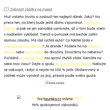
Zobrazit zážitky na mapě
Muž vašeho života si zaslouží ten nejlepší dárek. Jaký? No
přece ten, na který bude ještě dloho vzpomínat.
Kupte mu
zážitek
a pak se jen samolibě usmívejte, až o tom bude všem
s nadšením vykládat. Trenclí a ponožek má beztak zatím
slušnou zásobu. Má rád rychlá auta? Co takhle jízda v
Lamborghini na okruhu
? Je drsňák? Pošlete ho na
S.W.A.T.
trénink
nebo
kurz přežití
do divočiny. Divočárny ho neberou?
Pořádná
thajská masáž
mu spraví ztuhlá záda. Nemáte na
sebe moc času? Dejte si spolu
relax v pivních lázních
. Nebojte
se nakoupit, i když si nejste na 100 % jistá. Obdarovaný si
zážitek může vyměnit za jiný, přesně podle svého gusta.
Na
heureka.cz
máme
96% spokojenost zákazníků.