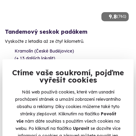
9.8
(761)
Tandemový seskok padákem
Vyskočte z letadla až ze čtyř kilometrů.
Kramolín (České Budějovice)
(+ 13 dalších lokalit)
Ctíme vaše soukromí, pojďme
4 590 Kč
3 989 Kč
vyřešit cookies
Náš web používá cookies, které vám usnadní
procházení stránek a umožní zobrazení relevantního
obsahu a reklamy. Díky cookies můžeme také tyto
Volný termín už 07. 08. 2026
stránky zlepšovat. Kliknutím na tlačítko
Povolit
vše
nám dáte souhlas s použitím všech cookies na
AKCE
webu. Po kliknutí na tlačítko
Upravit
se dozvíte více
informací o cookies a zároveň můžete povolit jen