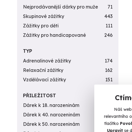
Nejprodávanější dárky pro muže
71
Skupinové zážitky
443
Zážitky pro děti
111
Zážitky pro handicapované
246
TYP
Adrenalinové zážitky
174
Relaxační zážitky
162
Vzdělávací zážitky
151
PŘILEŽITOST
Ctím
Dárek k 18. narozeninám
256
Náš web 
Dárek k 40. narozeninám
453
relevantního 
tlačítko
Povol
Dárek k 50. narozeninám
378
Upravit
se d