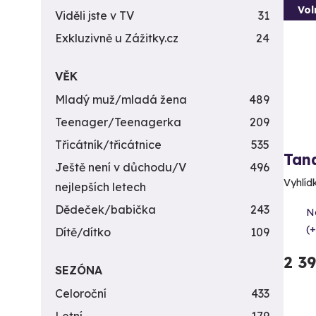
Vol
Viděli jste v TV
31
Exkluzivně u Zážitky.cz
24
VĚK
Mladý muž/mladá žena
489
Teenager/Teenagerka
209
Třicátník/třicátnice
535
Tan
Ještě není v důchodu/V
496
Vyhlídk
nejlepších letech
Dědeček/babička
243
N
(+
Dítě/dítko
109
2 3
SEZÓNA
Celoroční
433