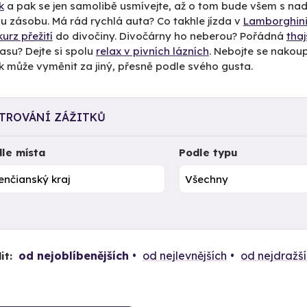
k
a pak se jen samolibě usmívejte, až o tom bude všem s na
u zásobu. Má rád rychlá auta? Co takhle jízda v
Lamborghini
kurz přežití
do divočiny. Divočárny ho neberou? Pořádná
tha
asu? Dejte si spolu
relax v pivních lázních
. Nebojte se nakoupi
k může vyměnit za jiný, přesně podle svého gusta.
LTROVÁNÍ ZÁŽITKŮ
le místa
Podle typu
od nejoblíbenějších
od nejlevnějších
od nejdražš
it: