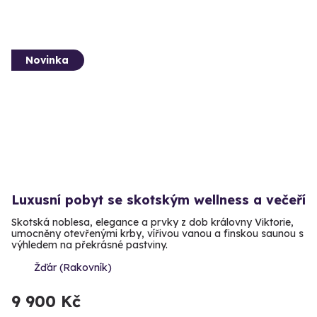
Novinka
Luxusní pobyt se skotským wellness a večeří
Skotská noblesa, elegance a prvky z dob královny Viktorie,
umocněny otevřenými krby, vířivou vanou a finskou saunou s
výhledem na překrásné pastviny.
Žďár (Rakovník)
9 900 Kč