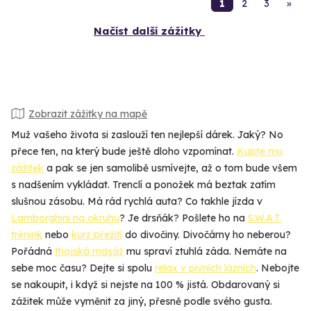
1
2
3
»
Načíst další zážitky
Zobrazit zážitky na mapě
Muž vašeho života si zaslouží ten nejlepší dárek. Jaký? No
přece ten, na který bude ještě dloho vzpomínat.
Kupte mu
zážitek
a pak se jen samolibě usmívejte, až o tom bude všem
s nadšením vykládat. Trenclí a ponožek má beztak zatím
slušnou zásobu. Má rád rychlá auta? Co takhle jízda v
Lamborghini na okruhu
? Je drsňák? Pošlete ho na
S.W.A.T.
trénink
nebo
kurz přežití
do divočiny. Divočárny ho neberou?
Pořádná
thajská masáž
mu spraví ztuhlá záda. Nemáte na
sebe moc času? Dejte si spolu
relax v pivních lázních
. Nebojte
se nakoupit, i když si nejste na 100 % jistá. Obdarovaný si
zážitek může vyměnit za jiný, přesně podle svého gusta.