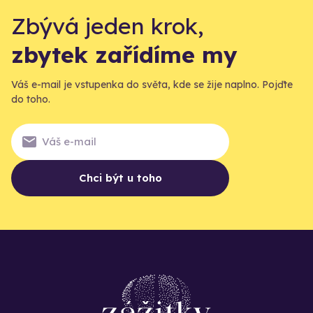
Zbývá jeden krok,
zbytek zařídíme my
Váš e-mail je vstupenka do světa, kde se žije naplno. Pojďte
do toho.
Chci být u toho