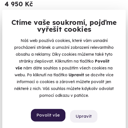
4 950 Kč
Ctíme vaše soukromí, pojďme
vyřešit cookies
Volný termín už 14. 08. 2026
Náš web používá cookies, které vám usnadní
procházení stránek a umožní zobrazení relevantního
obsahu a reklamy. Díky cookies můžeme také tyto
stránky zlepšovat. Kliknutím na tlačítko
Povolit
vše
nám dáte souhlas s použitím všech cookies na
webu. Po kliknutí na tlačítko
Upravit
se dozvíte více
informací o cookies a zároveň můžete povolit jen
některé z nich. Váš souhlas můžete kdykoliv odvolat
Zážitková střelba: Průřez arzenálem - 17
pomocí odkazu v patičce.
zbraní
100 výstřelů, 17 precizně vybraných zbraní, výjimečný zážitek
Povolit vše
Katusice (okres Mladá Boleslav)
Upravit
(+ 28 dalších lokalit)