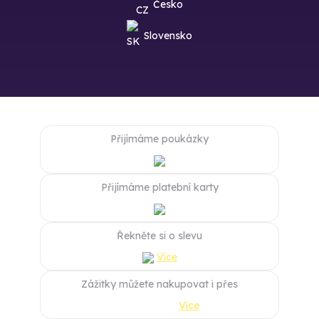
Česko
Slovensko
Přijímáme poukázky
Přijímáme platební karty
Řekněte si o slevu
Více
Zážitky můžete nakupovat i přes
Více