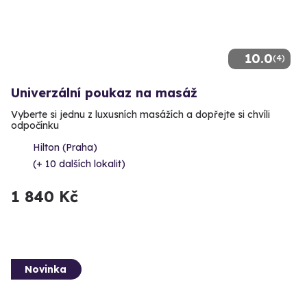
10.0
(4)
Univerzální poukaz na masáž
Vyberte si jednu z luxusních masážích a dopřejte si chvíli
odpočínku
Hilton (Praha)
(+ 10 dalších lokalit)
1 840 Kč
Novinka