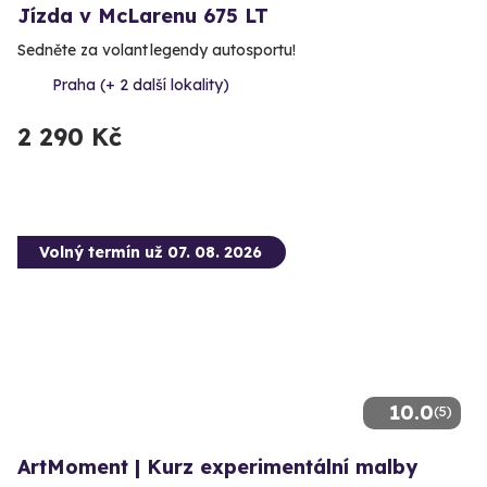
Jízda v McLarenu 675 LT
Sedněte za volant legendy autosportu!
Praha (+ 2 další lokality)
2 290 Kč
Volný termín už 07. 08. 2026
10.0
(5)
ArtMoment | Kurz experimentální malby