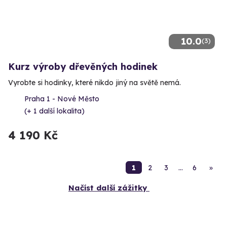
10.0
(3)
Kurz výroby dřevěných hodinek
Vyrobte si hodinky, které nikdo jiný na světě nemá.
Praha 1 - Nové Město
(+ 1 další lokalita)
4 190 Kč
1
2
3
…
6
»
Načíst další zážitky