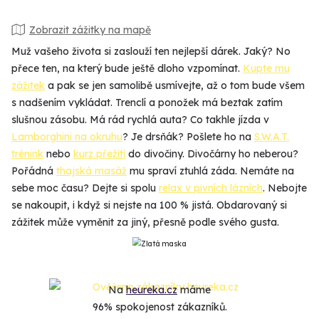
Zobrazit zážitky na mapě
Muž vašeho života si zaslouží ten nejlepší dárek. Jaký? No
přece ten, na který bude ještě dloho vzpomínat.
Kupte mu
zážitek
a pak se jen samolibě usmívejte, až o tom bude všem
s nadšením vykládat. Trenclí a ponožek má beztak zatím
slušnou zásobu. Má rád rychlá auta? Co takhle jízda v
Lamborghini na okruhu
? Je drsňák? Pošlete ho na
S.W.A.T.
trénink
nebo
kurz přežití
do divočiny. Divočárny ho neberou?
Pořádná
thajská masáž
mu spraví ztuhlá záda. Nemáte na
sebe moc času? Dejte si spolu
relax v pivních lázních
. Nebojte
se nakoupit, i když si nejste na 100 % jistá. Obdarovaný si
zážitek může vyměnit za jiný, přesně podle svého gusta.
Na
heureka.cz
máme
96% spokojenost zákazníků.