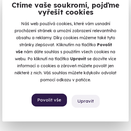
Ctíme vaše soukromí, pojďme
vyřešit cookies
Náš web používá cookies, které vám usnadní
procházení stránek a umožní zobrazení relevantního
obsahu a reklamy. Díky cookies můžeme také tyto
stránky zlepšovat. Kliknutím na tlačítko
Povolit
vše
nám dáte souhlas s použitím všech cookies na
webu. Po kliknutí na tlačítko
Upravit
se dozvíte více
10.0
(1)
informací o cookies a zároveň můžete povolit jen
některé z nich. Váš souhlas můžete kdykoliv odvolat
Večeře s pivním someliérem
pomocí odkazu v patičce.
Pět piv, pět chodů, nekonečně chutí.
Praha
Povolit vše
Upravit
3 980 Kč