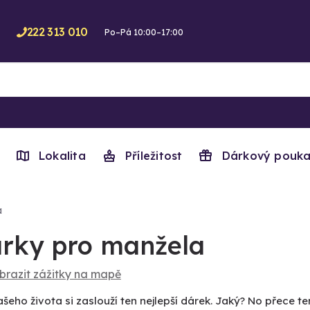
222 313 010
Po–Pá 10:00–17:00
Lokalita
Příležitost
Dárkový pouka
a
rky pro manžela
brazit zážitky na mapě
šeho života si zaslouží ten nejlepší dárek. Jaký? No přece t