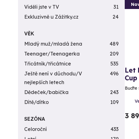
Nov
Viděli jste v TV
31
Exkluzivně u Zážitky.cz
24
VĚK
Mladý muž/mladá žena
489
Teenager/Teenagerka
209
Třicátník/třicátnice
535
Let
Ještě není v důchodu/V
496
Cup
nejlepších letech
Buďte 
Dědeček/babička
243
V
Dítě/dítko
109
3 8
SEZÓNA
Celoroční
433