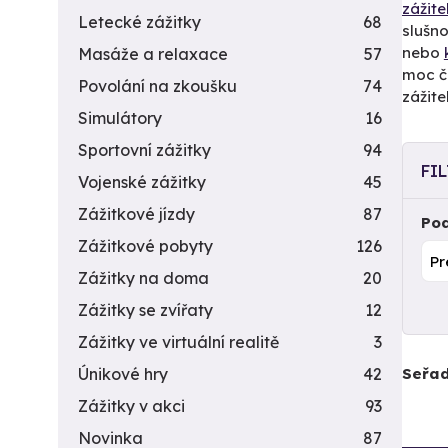
zážite
Letecké zážitky
68
slušno
nebo
Masáže a relaxace
57
moc č
Povolání na zkoušku
74
zážite
Simulátory
16
Sportovní zážitky
94
FI
Vojenské zážitky
45
Zážitkové jízdy
87
Pod
Zážitkové pobyty
126
Zážitky na doma
20
Zážitky se zvířaty
12
Zážitky ve virtuální realitě
3
Seřad
Únikové hry
42
Zážitky v akci
93
Novinka
87