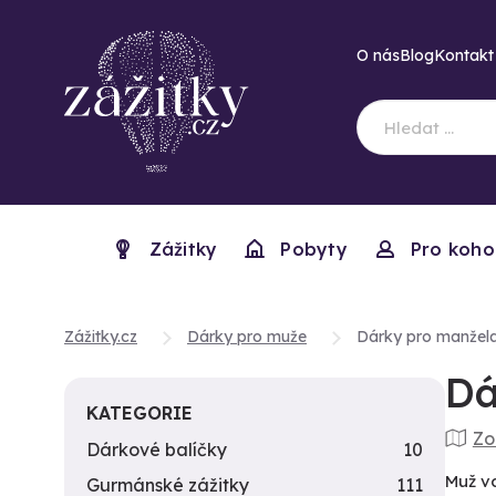
O nás
Blog
Kontakt
Zážitky
Pobyty
Pro koho
Zážitky.cz
Dárky pro muže
Dárky pro manžel
Dá
KATEGORIE
Zo
Dárkové balíčky
10
Muž va
Gurmánské zážitky
111