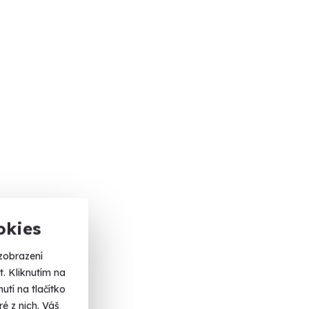
okies
zobrazení
. Kliknutím na
tí na tlačítko
é z nich. Váš