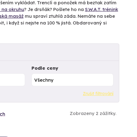
dšením vykládat. Trenclí a ponožek má beztak zatím
 na okruhu
? Je drsňák? Pošlete ho na
S.W.A.T. trénink
jská masáž
mu spraví ztuhlá záda. Nemáte na sebe
t, i když si nejste na 100 % jistá. Obdarovaný si
Podle ceny
Zrušit filtrování
Zobrazeny 2 zážitky.
ích