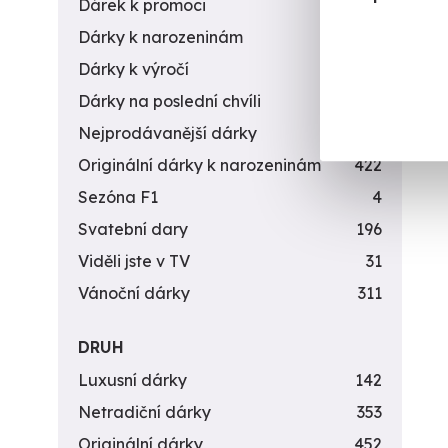
Dárek k promoci
245
Dárky k narozeninám
551
Dárky k výročí
294
Dárky na poslední chvíli
450
Nejprodávanější dárky
56
Originální dárky k narozeninám
422
Sezóna F1
4
Svatební dary
196
Viděli jste v TV
31
Vánoční dárky
311
DRUH
Luxusní dárky
142
Netradiční dárky
353
Originální dárky
452