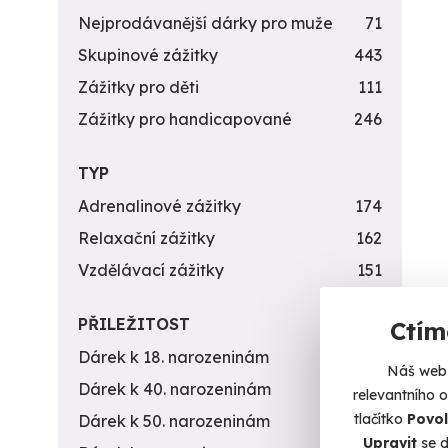
Nejprodávanější dárky pro muže
71
Skupinové zážitky
443
Zážitky pro děti
111
Zážitky pro handicapované
246
TYP
Adrenalinové zážitky
174
Relaxační zážitky
162
Vzdělávací zážitky
151
PŘILEŽITOST
Ctím
Dárek k 18. narozeninám
256
Náš web 
Dárek k 40. narozeninám
453
relevantního 
tlačítko
Povol
Dárek k 50. narozeninám
378
Upravit
se d