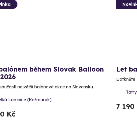
inka
Novin
 balónem během Slovak Balloon
Let b
 2026
Dotkněte s
součástí největší balónové akce na Slovensku.
Tatr
elká Lomnice (Kežmarok)
7 190
90 Kč