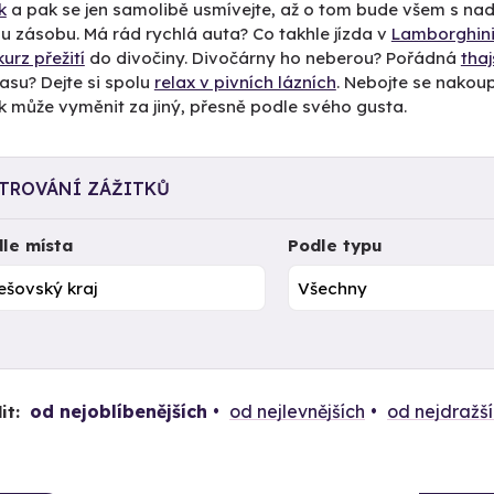
k
a pak se jen samolibě usmívejte, až o tom bude všem s na
u zásobu. Má rád rychlá auta? Co takhle jízda v
Lamborghini
kurz přežití
do divočiny. Divočárny ho neberou? Pořádná
tha
asu? Dejte si spolu
relax v pivních lázních
. Nebojte se nakoupi
k může vyměnit za jiný, přesně podle svého gusta.
LTROVÁNÍ ZÁŽITKŮ
le místa
Podle typu
od nejoblíbenějších
od nejlevnějších
od nejdražš
it: