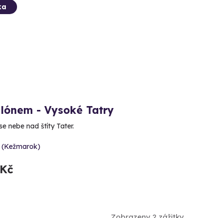
ka
alónem - Vysoké Tatry
e nebe nad štíty Tater.
y (Kežmarok)
 Kč
Zobrazeny 2 zážitky.