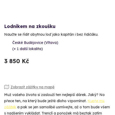
Lodníkem na zkoušku
Naučte se řídit obytnou loď jako kapitán i bez řidičáku.
České Budějovice (Vltava)
(+ 1 další lokalita)
3 850 Kč
Zobrazit zážitky na mapě
Muž vašeho života si zaslouží ten nejlepší dárek. Jaký? No
přece ten, na který bude ještě dloho vzpomínat.
Kupte mu
zážitek
a pak se jen samolibě usmívejte, až o tom bude všem
s nadšením vykládat. Trenclí a ponožek má beztak zatím