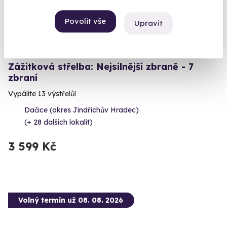
Povolit vše
Upravit
9.4
(4)
Zážitková střelba: Nejsilnější zbraně - 7
zbraní
Vypálíte 13 výstřelů!
Dačice (okres Jindřichův Hradec)
(+ 28 dalších lokalit)
3 599 Kč
Volný termín už 08. 08. 2026