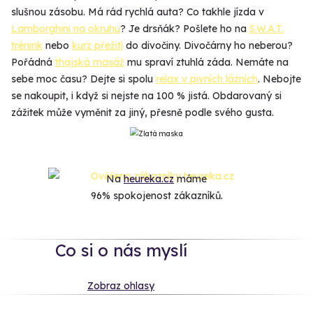
slušnou zásobu. Má rád rychlá auta? Co takhle jízda v
Lamborghini na okruhu
? Je drsňák? Pošlete ho na
S.W.A.T.
trénink
nebo
kurz přežití
do divočiny. Divočárny ho neberou?
Pořádná
thajská masáž
mu spraví ztuhlá záda. Nemáte na
sebe moc času? Dejte si spolu
relax v pivních lázních
. Nebojte
se nakoupit, i když si nejste na 100 % jistá. Obdarovaný si
zážitek může vyměnit za jiný, přesně podle svého gusta.
Na
heureka.cz
máme
96% spokojenost zákazníků.
Co si o nás myslí
Zobraz ohlasy