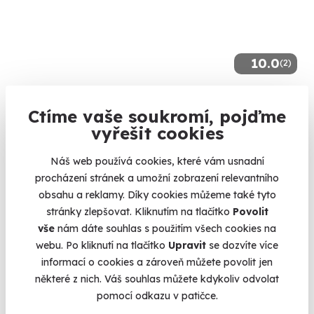
10.0
(2)
Zážitková střelba: Pistole a pušky - 6 zbraní
Ctíme vaše soukromí, pojďme
Čeká vás 60 výstřelů!
vyřešit cookies
Dačice (okres Jindřichův Hradec)
(+ 28 dalších lokalit)
Náš web používá cookies, které vám usnadní
procházení stránek a umožní zobrazení relevantního
3 599 Kč
obsahu a reklamy. Díky cookies můžeme také tyto
stránky zlepšovat. Kliknutím na tlačítko
Povolit
vše
nám dáte souhlas s použitím všech cookies na
webu. Po kliknutí na tlačítko
Upravit
se dozvíte více
informací o cookies a zároveň můžete povolit jen
Volný termín už 12. 08. 2026
některé z nich. Váš souhlas můžete kdykoliv odvolat
pomocí odkazu v patičce.