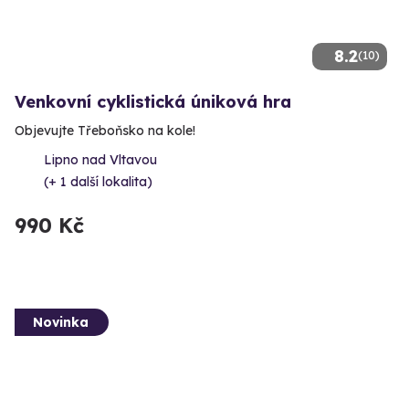
8.2
(10)
Venkovní cyklistická úniková hra
Objevujte Třeboňsko na kole!
Lipno nad Vltavou
(+ 1 další lokalita)
990 Kč
Novinka