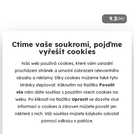
9.3
(16)
Tandemový seskok padákem ze 6000 m
Ctíme vaše soukromí, pojďme
Vyskočte z letadla až ze šesti kilometrů.
vyřešit cookies
Slovensko (Holíč)
(+ 5 dalších lokalit)
Náš web používá cookies, které vám usnadní
procházení stránek a umožní zobrazení relevantního
9 150 Kč
obsahu a reklamy. Díky cookies můžeme také tyto
stránky zlepšovat. Kliknutím na tlačítko
Povolit
vše
nám dáte souhlas s použitím všech cookies na
webu. Po kliknutí na tlačítko
Upravit
se dozvíte více
Volný termín už 31. 08. 2026
informací o cookies a zároveň můžete povolit jen
některé z nich. Váš souhlas můžete kdykoliv odvolat
pomocí odkazu v patičce.