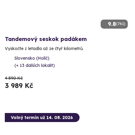
9.8
(761)
Tandemový seskok padákem
Vyskočte z letadla až ze čtyř kilometrů.
Slovensko (Holíč)
(+ 13 dalších lokalit)
4 590 Kč
3 989 Kč
Volný termín už 14. 08. 2026