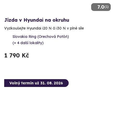
7.0
(1)
Jízda v Hyundai na okruhu
Vyzkoušejte Hyundai i20 N či i30 N v plné síle
Slovakia Ring (Orechová Potôň)
(+ 4 další lokality)
1 790 Kč
Volný termín už 31. 08. 2026