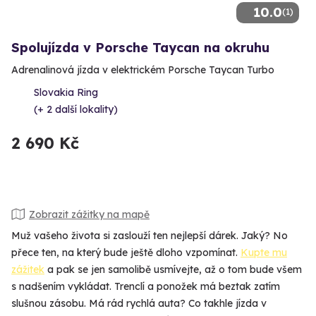
10.0
(1)
Spolujízda v Porsche Taycan na okruhu
Adrenalinová jízda v elektrickém Porsche Taycan Turbo
Slovakia Ring
(+ 2 další lokality)
2 690 Kč
Zobrazit zážitky na mapě
Muž vašeho života si zaslouží ten nejlepší dárek. Jaký? No
přece ten, na který bude ještě dloho vzpomínat.
Kupte mu
zážitek
a pak se jen samolibě usmívejte, až o tom bude všem
s nadšením vykládat. Trenclí a ponožek má beztak zatím
slušnou zásobu. Má rád rychlá auta? Co takhle jízda v