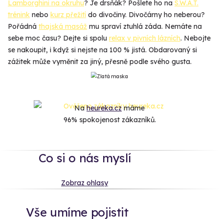
Lamborghini na okruhu
? Je drsňák? Pošlete ho na
S.W.A.T.
trénink
nebo
kurz přežití
do divočiny. Divočárny ho neberou?
Pořádná
thajská masáž
mu spraví ztuhlá záda. Nemáte na
sebe moc času? Dejte si spolu
relax v pivních lázních
. Nebojte
se nakoupit, i když si nejste na 100 % jistá. Obdarovaný si
zážitek může vyměnit za jiný, přesně podle svého gusta.
Na
heureka.cz
máme
96% spokojenost zákazníků.
Co si o nás myslí
Zobraz ohlasy
Vše umíme pojistit