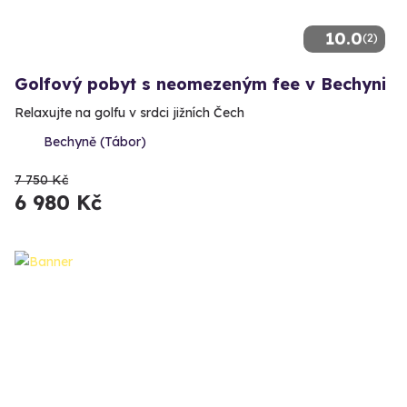
10.0
(2)
Golfový pobyt s neomezeným fee v Bechyni
Relaxujte na golfu v srdci jižních Čech
Bechyně (Tábor)
7 750 Kč
6 980 Kč