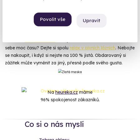
zážitek
a pak se jen samolibě usmívejte, až o tom bude všem
s nadšením vykládat. Trenclí a ponožek má beztak zatím
slušnou zásobu. Má rád rychlá auta? Co takhle jízda v
Povolit vše
Upravit
Lamborghini na okruhu
? Je drsňák? Pošlete ho na
S.W.A.T.
trénink
nebo
kurz přežití
do divočiny. Divočárny ho neberou?
Pořádná
thajská masáž
mu spraví ztuhlá záda. Nemáte na
sebe moc času? Dejte si spolu
relax v pivních lázních
. Nebojte
se nakoupit, i když si nejste na 100 % jistá. Obdarovaný si
zážitek může vyměnit za jiný, přesně podle svého gusta.
Na
heureka.cz
máme
96% spokojenost zákazníků.
Co si o nás myslí
Zobraz ohlasy