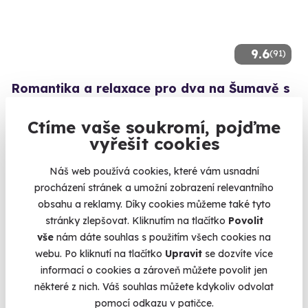
9.6
(91)
Romantika a relaxace pro dva na Šumavě s
polopenzí
Ctíme vaše soukromí, pojďme
Zaposlouchat se ve dvou do šumění boubínského pralesa a
cáchat se v bazénu s lahví dobrého vína.
vyřešit cookies
Kubova Huť (Prachatice)
Náš web používá cookies, které vám usnadní
8 890 Kč
procházení stránek a umožní zobrazení relevantního
obsahu a reklamy. Díky cookies můžeme také tyto
stránky zlepšovat. Kliknutím na tlačítko
Povolit
vše
nám dáte souhlas s použitím všech cookies na
webu. Po kliknutí na tlačítko
Upravit
se dozvíte více
Zobrazit zážitky na mapě
informací o cookies a zároveň můžete povolit jen
Muž vašeho života si zaslouží ten nejlepší dárek. Jaký? No
některé z nich. Váš souhlas můžete kdykoliv odvolat
přece ten, na který bude ještě dloho vzpomínat.
Kupte mu
pomocí odkazu v patičce.