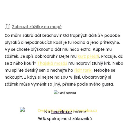
Zobrazit zážitky na mapě
Co mám sakra dát bráchovi? Od trapných dárků v podobě
plyšáků a nepadnoucích košil je tu rodina a jeho přítelkyně.
Vy se chcete blýsknout a dát mu něco extra. Kupte mu
zážitek. Je spíš dobrodruh? Dejte mu
kurz přežití
. Pracuje, až
se z něho kouří?
Thajská masáž
mu napraví ztuhlý krk. Nebo
mu splňte dětský sen a nechejte ho
řídit tank
. Nebojte se
nakoupit, I když si nejste na 100 % jistí. Obdarovaný si
zážitek může vyměnit za jiný, přesně podle svého gusta.
Na
heureka.cz
máme
96% spokojenost zákazníků.