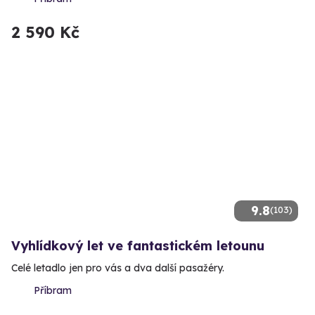
2 590 Kč
9.8
(103)
Vyhlídkový let ve fantastickém letounu
Celé letadlo jen pro vás a dva další pasažéry.
Příbram