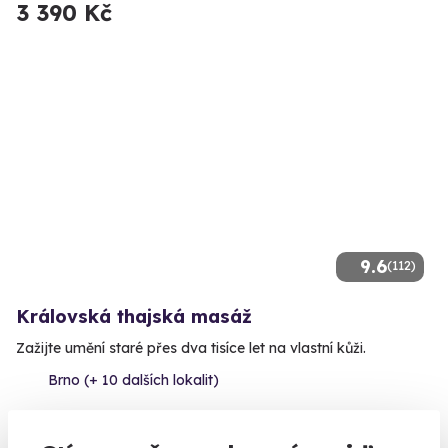
3 390 Kč
9.6
(112)
Královská thajská masáž
Zažijte umění staré přes dva tisíce let na vlastní kůži.
Brno (+ 10 dalších lokalit)
2 290 Kč