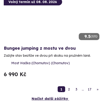
Volný termín už 08. 08. 2026
9.5
(121)
Bungee jumping z mostu ve dvou
Zažijte stav beztíže ve dvou při skoku na pružném laně.
Most Hačka (Chomutov) (Chomutov)
6 990 Kč
1
2
3
…
17
»
Načíst další zážitky