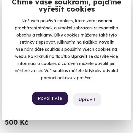
Ctíme vaše soukromí, pojďme
vyřešit cookies
Náš web používá cookies, které vám usnadní
procházení stránek a umožní zobrazení relevantního
obsahu a reklamy. Díky cookies můžeme také tyto
stránky zlepšovat. Kliknutím na tlačítko
Povolit
vše
nám dáte souhlas s použitím všech cookies na
webu. Po kliknutí na tlačítko
Upravit
se dozvíte více
informací o cookies a zároveň můžete povolit jen
některé z nich. Váš souhlas můžete kdykoliv odvolat
pomocí odkazu v patičce.
Dárkový poukaz na zážitek
Nevíte, co vybrat? Darujte poukaz na libovolný zážitek a
Povolit vše
výběr nechte na nich!
Upravit
Celá ČR
500 Kč