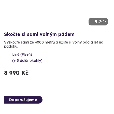
9.7
(6)
Skočte si sami volným pádem
Vyskočte sami ze 4000 metrů a užijte si volný pád a let na
padáku.
Líně (Plzeň)
(+ 3 další lokality)
8 990 Kč
Doporučujeme