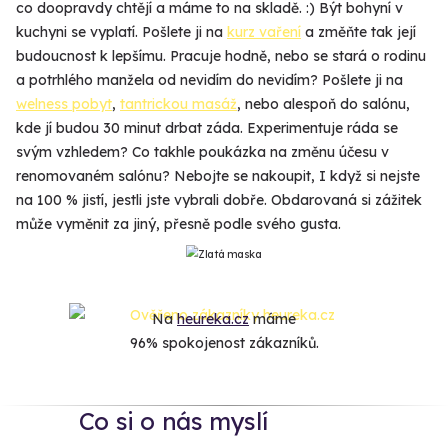
co doopravdy chtějí a máme to na skladě. :) Být bohyní v
kuchyni se vyplatí. Pošlete ji na
kurz vaření
a změňte tak její
budoucnost k lepšímu. Pracuje hodně, nebo se stará o rodinu
a potrhlého manžela od nevidím do nevidím? Pošlete ji na
welness pobyt
,
tantrickou masáž
, nebo alespoň do salónu,
kde jí budou 30 minut drbat záda. Experimentuje ráda se
svým vzhledem? Co takhle poukázka na změnu účesu v
renomovaném salónu? Nebojte se nakoupit, I když si nejste
na 100 % jistí, jestli jste vybrali dobře. Obdarovaná si zážitek
může vyměnit za jiný, přesně podle svého gusta.
Na
heureka.cz
máme
96% spokojenost zákazníků.
Co si o nás myslí