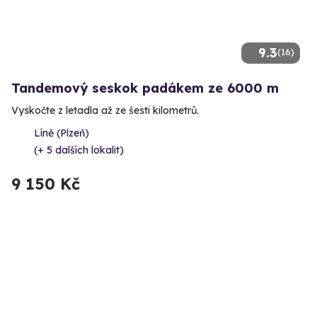
9.3
(16)
Tandemový seskok padákem ze 6000 m
Vyskočte z letadla až ze šesti kilometrů.
Líně (Plzeň)
(+ 5 dalších lokalit)
9 150 Kč