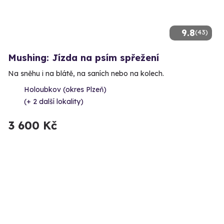
9.8
(43)
Mushing: Jízda na psím spřežení
Na sněhu i na blátě, na saních nebo na kolech.
Holoubkov (okres Plzeň)
(+ 2 další lokality)
3 600 Kč