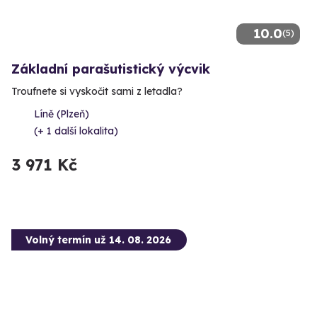
10.0
(5)
Základní parašutistický výcvik
Troufnete si vyskočit sami z letadla?
Líně (Plzeň)
(+ 1 další lokalita)
3 971 Kč
Volný termín už 14. 08. 2026