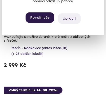
pomocí odkazu v patičce.
8.9
(17)
Povolit vše
Upravit
Zážitková střelba: Zbraně z online stříleček -
11 zbraní
Vyzkoušejte si naživo zbraně, které znáte z oblíbených
stříleček!
Mečín - Radkovice (okres Plzeň-jih)
(+ 28 dalších lokalit)
2 999 Kč
Volný termín už 14. 08. 2026