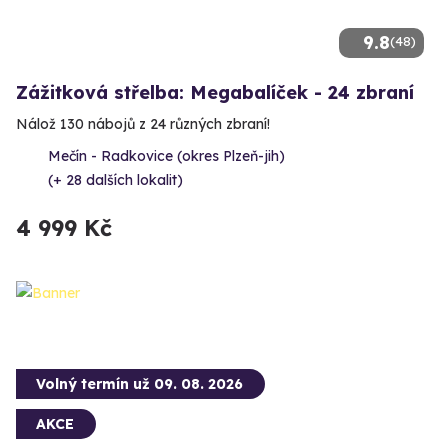
9.8
(48)
Zážitková střelba: Megabalíček - 24 zbraní
Nálož 130 nábojů z 24 různých zbraní!
Mečín - Radkovice (okres Plzeň-jih)
(+ 28 dalších lokalit)
4 999 Kč
Volný termín už 09. 08. 2026
AKCE