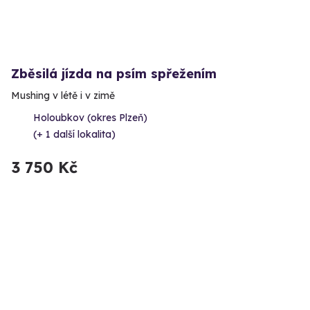
Zběsilá jízda na psím spřežením
Mushing v létě i v zimě
Holoubkov (okres Plzeň)
(+ 1 další lokalita)
3 750 Kč