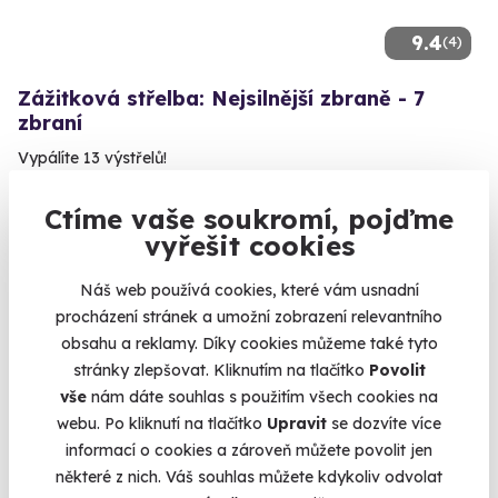
9.4
(4)
Zážitková střelba: Nejsilnější zbraně - 7
zbraní
Vypálíte 13 výstřelů!
Mečín - Radkovice (okres Plzeň-jih)
Ctíme vaše soukromí, pojďme
(+ 28 dalších lokalit)
vyřešit cookies
3 599 Kč
Náš web používá cookies, které vám usnadní
procházení stránek a umožní zobrazení relevantního
obsahu a reklamy. Díky cookies můžeme také tyto
stránky zlepšovat. Kliknutím na tlačítko
Povolit
Volný termín už 14. 08. 2026
vše
nám dáte souhlas s použitím všech cookies na
webu. Po kliknutí na tlačítko
Upravit
se dozvíte více
informací o cookies a zároveň můžete povolit jen
některé z nich. Váš souhlas můžete kdykoliv odvolat