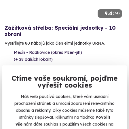
9.4
(74)
Zážitková střelba: Speciální jednotky - 10
zbraní
Vystřílejte 80 nábojů jako člen elitní jednotky URNA.
Mečín - Radkovice (okres Plzeň-jih)
(+ 28 dalších lokalit)
1 999 Kč
Ctíme vaše soukromí, pojďme
vyřešit cookies
Náš web používá cookies, které vám usnadní
procházení stránek a umožní zobrazení relevantního
Volný termín už 12. 08. 2026
obsahu a reklamy. Díky cookies můžeme také tyto
stránky zlepšovat. Kliknutím na tlačítko
Povolit
vše
nám dáte souhlas s použitím všech cookies na