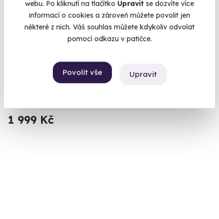
webu. Po kliknutí na tlačítko
Upravit
se dozvíte více
informací o cookies a zároveň můžete povolit jen
některé z nich. Váš souhlas můžete kdykoliv odvolat
pomocí odkazu v patičce.
Zážitková střelba pro děti - 10 zbraní
Připravte se na nálož 80 nábojů.
Povolit vše
Upravit
Mečín - Radkovice (okres Plzeň-jih)
(+ 28 dalších lokalit)
1 999 Kč