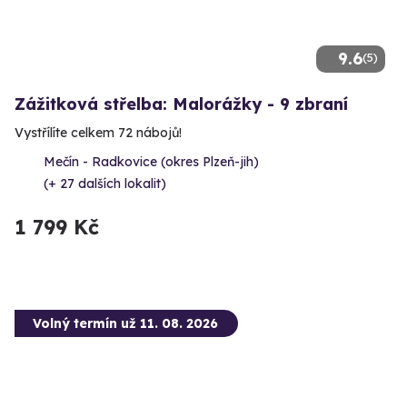
9.6
(5)
Zážitková střelba: Malorážky - 9 zbraní
Vystřílíte celkem 72 nábojů!
Mečín - Radkovice (okres Plzeň-jih)
(+ 27 dalších lokalit)
1 799 Kč
Volný termín už 11. 08. 2026