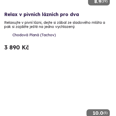
8.9
(29)
Relax v pivních lázních pro dva
Relaxujte v pivní lázni, dejte si zábal ze sladového mláta a
pak si zajděte ještě na jedno vychlazený.
Chodová Planá (Tachov)
3 890 Kč
10.0
(5)