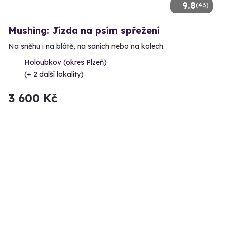
9.8
(43)
Mushing: Jízda na psím spřežení
Na sněhu i na blátě, na saních nebo na kolech.
Holoubkov (okres Plzeň)
(+ 2 další lokality)
3 600 Kč