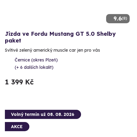
9.6
(8)
Jízda ve Fordu Mustang GT 5.0 Shelby
paket
Svítivě zelený americký muscle car jen pro vás
Černice (okres Plzeň)
(+ 6 dalších lokalit)
1 399 Kč
Volný termín už 08. 08. 2026
AKCE