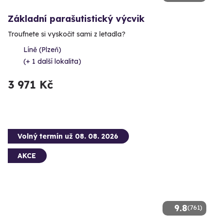
Základní parašutistický výcvik
Troufnete si vyskočit sami z letadla?
Líně (Plzeň)
(+ 1 další lokalita)
3 971 Kč
Volný termín už 08. 08. 2026
AKCE
9.8
(761)