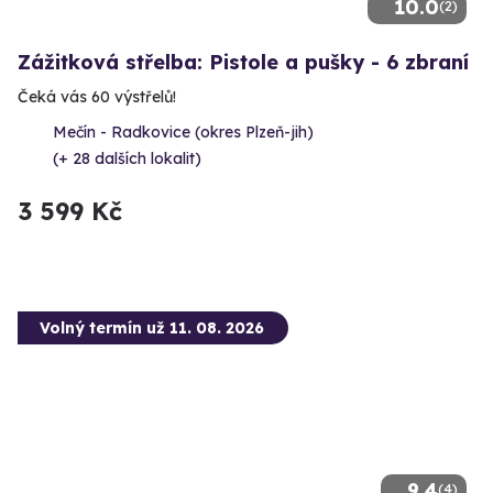
10.0
(2)
Zážitková střelba: Pistole a pušky - 6 zbraní
Čeká vás 60 výstřelů!
Mečín - Radkovice (okres Plzeň-jih)
(+ 28 dalších lokalit)
3 599 Kč
Volný termín už 11. 08. 2026
9.4
(4)