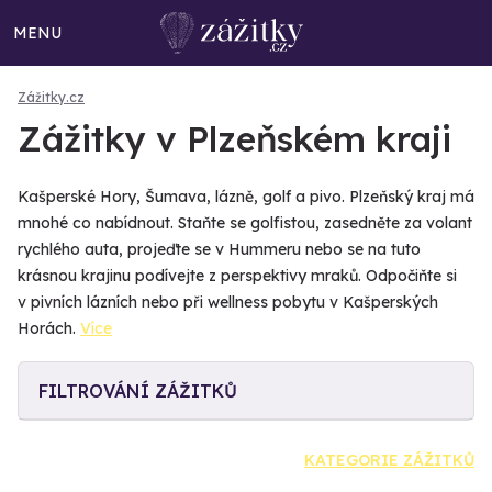
MENU
Zážitky.cz
Zážitky v Plzeňském kraji
Kašperské Hory, Šumava, lázně, golf a pivo. Plzeňský kraj má
mnohé co nabídnout. Staňte se golfistou, zasedněte za volant
rychlého auta, projeďte se v Hummeru nebo se na tuto
krásnou krajinu podívejte z perspektivy mraků. Odpočiňte si
v pivních lázních nebo při wellness pobytu v Kašperských
Horách.
Více
FILTROVÁNÍ ZÁŽITKŮ
KATEGORIE ZÁŽITKŮ