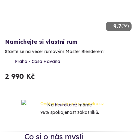
9.7
(76)
Namíchejte si vlastní rum
Staňte se na večer rumovým Master Blenderem!
Praha - Casa Havana
2 990 Kč
Na
heureka.cz
máme
96% spokojenost zákazníků.
Co si o nás myslí