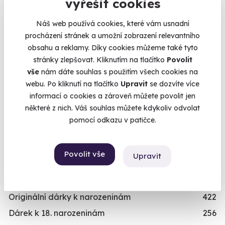
Kalendář volných
vyřešit cookies
Dítě/dítko
109
termínů
Náš web používá cookies, které vám usnadní
TYP
procházení stránek a umožní zobrazení relevantního
Termíny pro zvolenou variantu:
Relaxační zážitky
162
obsahu a reklamy. Díky cookies můžeme také tyto
Adrenalinové zážitky
174
stránky zlepšovat. Kliknutím na tlačítko
Povolit
vše
nám dáte souhlas s použitím všech cookies na
Vzdělávací zážitky
151
webu. Po kliknutí na tlačítko
Upravit
se dozvíte více
informací o cookies a zároveň můžete povolit jen
PŘILEŽITOST
Chcete rezervovat termín?
některé z nich. Váš souhlas můžete kdykoliv odvolat
Svatební dary
196
Objednat poukaz
pomocí odkazu v patičce.
Vánoční dárky
311
Objednejte poukaz na zážitek a termín si
Dárky k narozeninám
551
rezervujte vy nebo obdarovaný později.
Povolit vše
Upravit
Dárky k výročí
294
Již mám poukaz
Dárek k promoci
245
Originální dárky k narozeninám
422
Dárek k 18. narozeninám
256