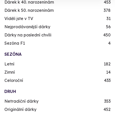
Dárek k 40. narozeninám
453
Dárek k 50. narozeninám
378
Viděli jste v TV
31
Nejprodávanější dárky
56
Dárky na poslední chvíli
450
Sezóna F1
4
SEZÓNA
Letní
182
Zimní
14
Celoroční
433
DRUH
Netradiční dárky
353
Originální dárky
452