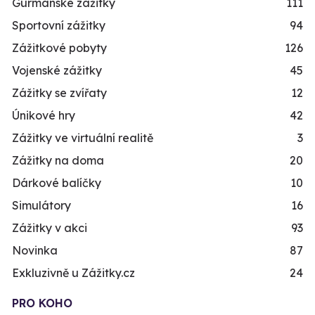
Gurmánské zážitky
111
Sportovní zážitky
94
Zážitkové pobyty
126
Vojenské zážitky
45
Zážitky se zvířaty
12
Únikové hry
42
Zážitky ve virtuální realitě
3
Zážitky na doma
20
Dárkové balíčky
10
Simulátory
16
Zážitky v akci
93
Novinka
87
Exkluzivně u Zážitky.cz
24
PRO KOHO