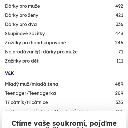
Dárky pro muže
492
Dárky pro ženy
421
Dárky pro dva
336
Skupinové zážitky
443
Zážitky pro handicapované
246
Nejprodávanější dárky pro muže
71
Zážitky pro děti
111
VĚK
Mladý muž/mladá žena
489
Teenager/Teenagerka
209
Třicátník/třicátnice
535
Ještě není v důchodu/V nejlepších letech
496
Dědeček/babička
243
Ctíme vaše soukromí, pojďme