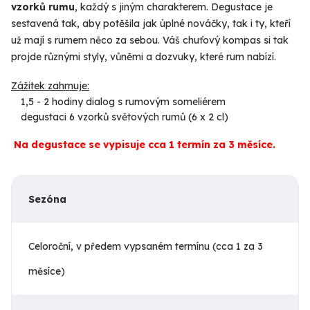
vzorků rumu
, každý s jiným charakterem. Degustace je
sestavená tak, aby potěšila jak úplné nováčky, tak i ty, kteří
už mají s rumem něco za sebou. Váš chuťový kompas si tak
projde různými styly, vůněmi a dozvuky, které rum nabízí.
Zážitek zahrnuje:
1,5 - 2 hodiny dialog s rumovým someliérem
degustaci 6 vzorků světových rumů (6 x 2 cl)
Na degustace se vypisuje cca 1 termín za 3 měsíce.
Sezóna
Celoroční, v předem vypsaném termínu (cca 1 za 3
měsíce)