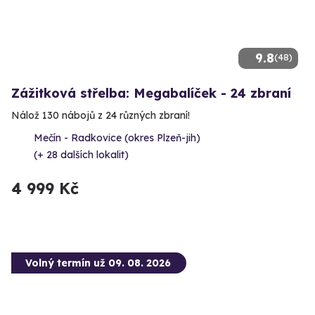
9.8
(48)
Zážitková střelba: Megabalíček - 24 zbraní
Nálož 130 nábojů z 24 různých zbraní!
Mečín - Radkovice (okres Plzeň-jih)
(+ 28 dalších lokalit)
4 999 Kč
Volný termín už 09. 08. 2026