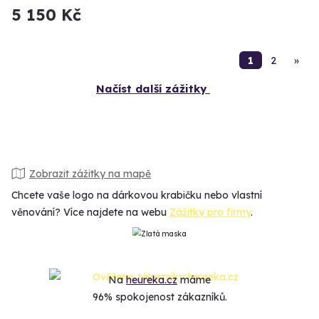
5 150 Kč
1
2
»
Načíst další zážitky
Zobrazit zážitky na mapě
Chcete vaše logo na dárkovou krabičku nebo vlastní
věnování? Více najdete na webu
Zážitky pro firmy
.
Na
heureka.cz
máme
96% spokojenost zákazníků.