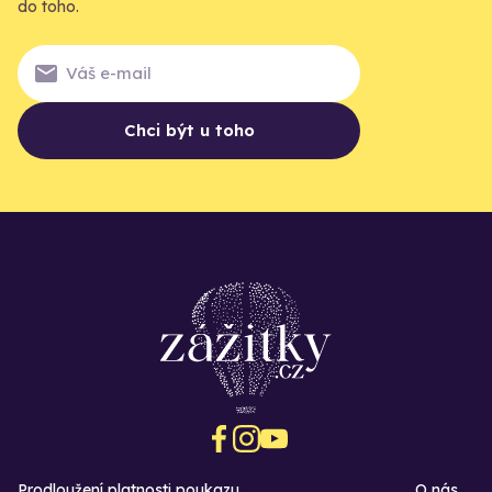
do toho.
Chci být u toho
Prodloužení platnosti poukazu
O nás