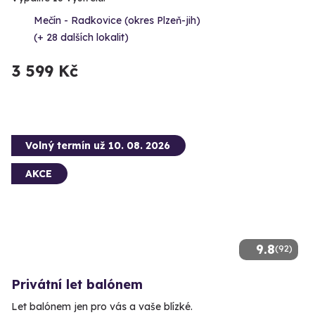
Mečín - Radkovice (okres Plzeň-jih)
(+ 28 dalších lokalit)
3 599 Kč
Volný termín už 10. 08. 2026
AKCE
9.8
(92)
Privátní let balónem
Let balónem jen pro vás a vaše blízké.