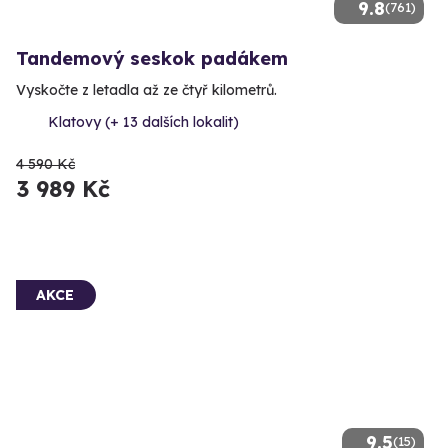
9.8
(761)
Tandemový seskok padákem
Vyskočte z letadla až ze čtyř kilometrů.
Klatovy (+ 13 dalších lokalit)
4 590 Kč
3 989 Kč
AKCE
9.5
(15)