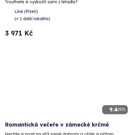
Troufnete si vyskočit sami z letadla?
Líně (Plzeň)
(+ 1 další lokalita)
3 971 Kč
9.4
(50)
Romantická večeře v zámecké krčmě
Nechte si nosit na stůl samé dobroty a užijte si přitom