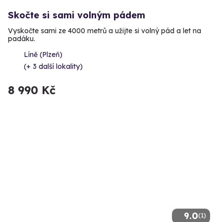
Skočte si sami volným pádem
Vyskočte sami ze 4000 metrů a užijte si volný pád a let na
padáku.
Líně (Plzeň)
(+ 3 další lokality)
8 990 Kč
9.0
(1)