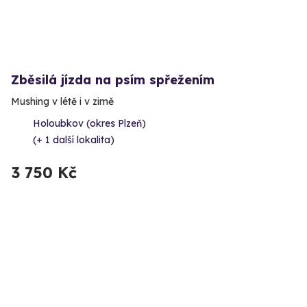
Zběsilá jízda na psím spřežením
Mushing v létě i v zimě
Holoubkov (okres Plzeň)
(+ 1 další lokalita)
3 750 Kč