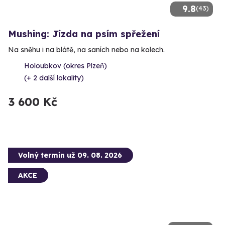
9.8
(43)
Mushing: Jízda na psím spřežení
Na sněhu i na blátě, na saních nebo na kolech.
Holoubkov (okres Plzeň)
(+ 2 další lokality)
3 600 Kč
Volný termín už 09. 08. 2026
AKCE