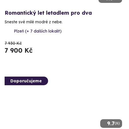
Romantický let letadlem pro dva
Sneste své milé modré z nebe.
Plzeň (+ 7 dalších lokalit)
7 930 Kč
7 900 Kč
Doporučujeme
9.7
(6)