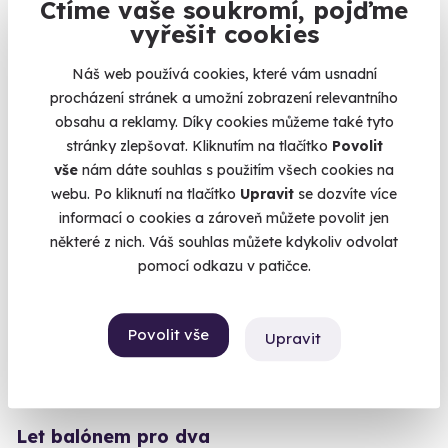
Ctíme vaše soukromí, pojďme
Extrémní kurz přežití
vyřešit cookies
Přežijete v divočině?
Náš web používá cookies, které vám usnadní
Česká Kubice (Domažlice)
procházení stránek a umožní zobrazení relevantního
obsahu a reklamy. Díky cookies můžeme také tyto
5 150 Kč
stránky zlepšovat. Kliknutím na tlačítko
Povolit
vše
nám dáte souhlas s použitím všech cookies na
webu. Po kliknutí na tlačítko
Upravit
se dozvíte více
informací o cookies a zároveň můžete povolit jen
Volný termín už 10. 08. 2026
některé z nich. Váš souhlas můžete kdykoliv odvolat
pomocí odkazu v patičce.
AKCE
Povolit vše
Upravit
9.4
(104)
Let balónem pro dva