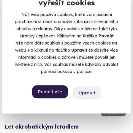
vyřešit cookies
Vyškov - předměstí
Náš web používá cookies, které vám usnadní
(+ 13 dalších lokalit)
procházení stránek a umožní zobrazení relevantního
obsahu a reklamy. Díky cookies můžeme také tyto
4 590 Kč
3 989 Kč
stránky zlepšovat. Kliknutím na tlačítko
Povolit
vše
nám dáte souhlas s použitím všech cookies na
webu. Po kliknutí na tlačítko
Upravit
se dozvíte více
informací o cookies a zároveň můžete povolit jen
některé z nich. Váš souhlas můžete kdykoliv odvolat
AKCE
pomocí odkazu v patičce.
Povolit vše
Upravit
9.9
(53)
Let akrobatickým letadlem