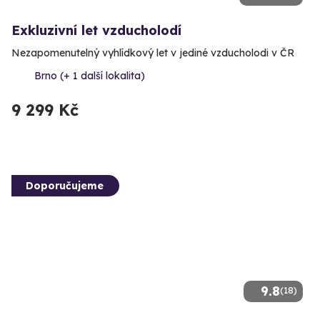
Exkluzivní let vzducholodí
Nezapomenutelný vyhlídkový let v jediné vzducholodi v ČR
Brno (+ 1 další lokalita)
9 299 Kč
Doporučujeme
9.8
(18)