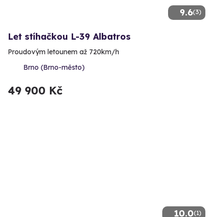
9.6
(3)
Let stíhačkou L-39 Albatros
Proudovým letounem až 720km/h
Brno (Brno-město)
49 900 Kč
10.0
(1)