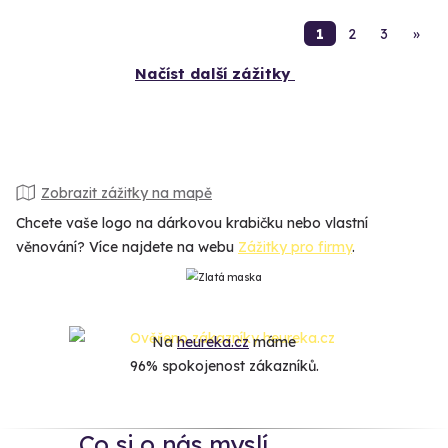
1
2
3
»
Načíst další zážitky
Zobrazit zážitky na mapě
Chcete vaše logo na dárkovou krabičku nebo vlastní
věnování? Více najdete na webu
Zážitky pro firmy
.
Na
heureka.cz
máme
96% spokojenost zákazníků.
Co si o nás myslí