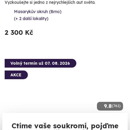
Vyzkoušejte si jedno z nejrychlejších aut světa.
Masarykův okruh (Brno)
(+ 2 další lokality)
2 300 Kč
Volný termín už 07. 08. 2026
AKCE
9.8
(761)
Tandemový seskok padákem
Ctíme vaše soukromí, pojďme
Vyskočte z letadla až ze čtyř kilometrů.