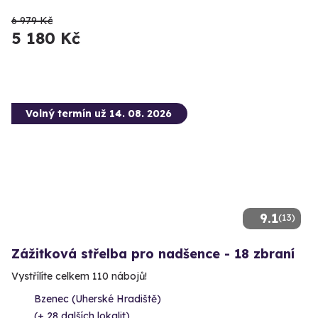
6 979 Kč
5 180 Kč
Volný termín už 14. 08. 2026
9.1
(13)
Zážitková střelba pro nadšence - 18 zbraní
Vystřílíte celkem 110 nábojů!
Bzenec (Uherské Hradiště)
(+ 28 dalších lokalit)