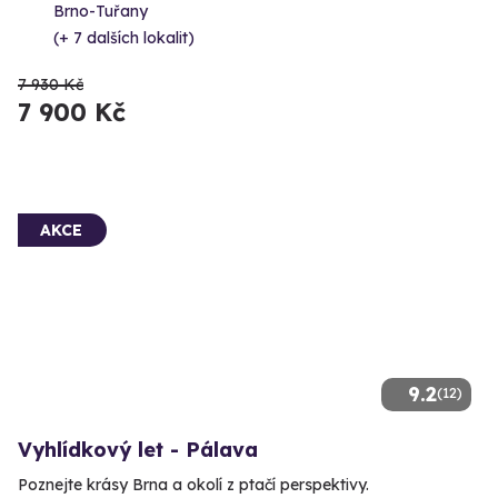
Brno-Tuřany
(+ 7 dalších lokalit)
7 930 Kč
7 900 Kč
AKCE
9.2
(12)
Vyhlídkový let - Pálava
Poznejte krásy Brna a okolí z ptačí perspektivy.