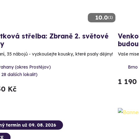
10.0
(1)
tková střelba: Zbraně 2. světové
Venkov
ky
budou
aní, 35 nábojů - vyzkoušejte kousky, které psaly dějiny!
Vaše mise:
rahany (okres Prostějov)
Brno 
 28 dalších lokalit)
1 190
50 Kč
ný termín už 09. 08. 2026
CE