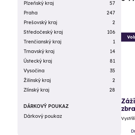
Plzeňský kraj
57
Praha
247
Prešovský kraj
2
Středočeský kraj
106
Vol
Trenčianský kraj
1
Trnavský kraj
14
Ústecký kraj
81
Vysočina
35
Žilinský kraj
2
Zlínský kraj
28
Záži
DÁRKOVÝ POUKAZ
zbra
Dárkový poukaz
Vystříl
D