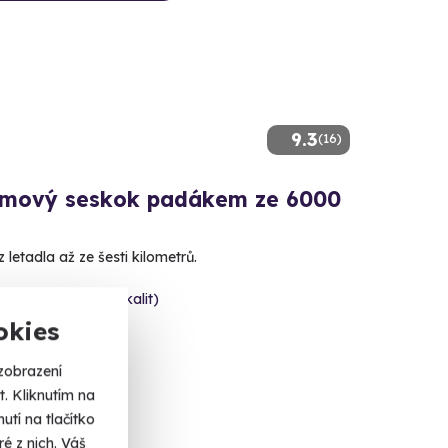
9.3
(16)
mový seskok padákem ze 6000
 letadla až ze šesti kilometrů.
ějov (+ 5 dalších lokalit)
okies
 Kč
zobrazení
. Kliknutím na
tí na tlačítko
é z nich. Váš