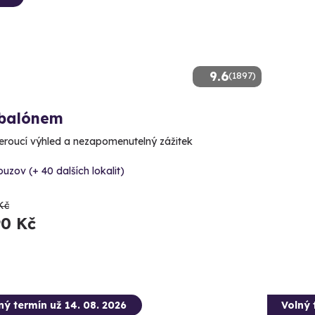
9.6
(1897)
 balónem
roucí výhled a nezapomenutelný zážitek
uzov (+ 40 dalších lokalit)
Kč
90 Kč
ný termín už 14. 08. 2026
Volný 