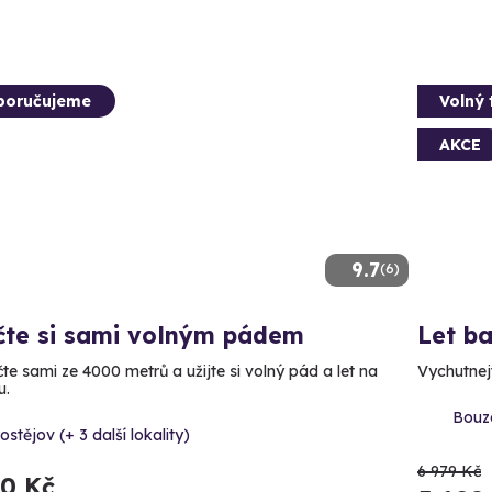
poručujeme
Volný 
AKCE
9.7
(6)
čte si sami volným pádem
Let b
te sami ze 4000 metrů a užijte si volný pád a let na
Vychutnejt
u.
Bouzo
ostějov (+ 3 další lokality)
6 979 Kč
90 Kč