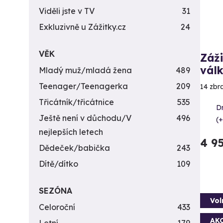
Viděli jste v TV
31
Exkluzivně u Zážitky.cz
24
VĚK
Záži
vál
Mladý muž/mladá žena
489
Teenager/Teenagerka
209
14 zbr
Třicátník/třicátnice
535
D
Ještě není v důchodu/V
496
(+
nejlepších letech
4 9
Dědeček/babička
243
Dítě/dítko
109
SEZÓNA
Vol
Celoroční
433
AK