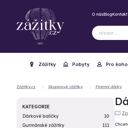
O nás
Blog
Kontakt
Zážitky
Pobyty
Pro koho
Zážitky.cz
Skupinové zážitky
Firemní dárky
Dá
KATEGORIE
Zo
Dárkové balíčky
10
Chcet
Gurmánské zážitky
111