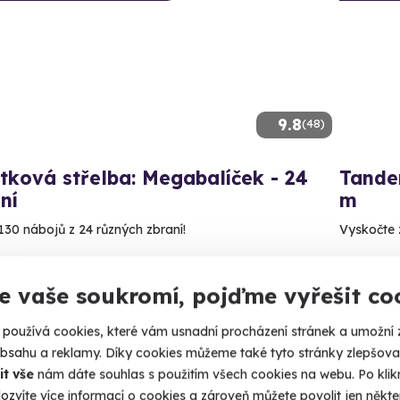
9.8
(48)
tková střelba: Megabalíček - 24
Tande
ní
m
130 nábojů z 24 různých zbraní!
Vyskočte z
rahany (okres Prostějov)
Prost
 28 dalších lokalit)
e vaše soukromí, pojďme vyřešit co
9 150
99 Kč
používá cookies, které vám usnadní procházení stránek a umožní 
obsahu a reklamy. Díky cookies můžeme také tyto stránky zlepšovat
it vše
nám dáte souhlas s použitím všech cookies na webu. Po kliknu
ozvíte více informací o cookies a zároveň můžete povolit jen někter