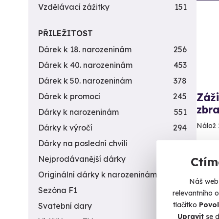
Vzdělávací zážitky
151
PŘILEŽITOST
Dárek k 18. narozeninám
256
Dárek k 40. narozeninám
453
Dárek k 50. narozeninám
378
Záži
Dárek k promoci
245
zbra
Dárky k narozeninám
551
Nálož 
Dárky k výročí
294
Dárky na poslední chvíli
450
D
(+
Nejprodávanější dárky
56
Ctím
Originální dárky k narozeninám
422
4 9
Náš web 
Sezóna F1
4
relevantního 
tlačítko
Povol
Svatební dary
196
Upravit
se d