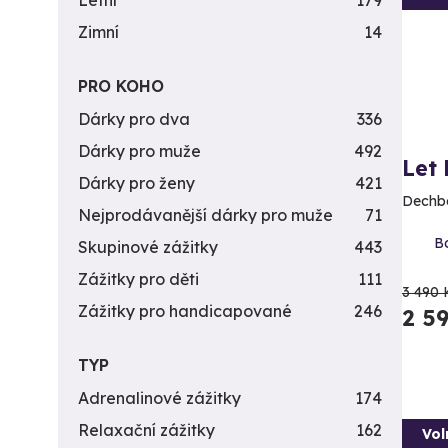
Letní
179
Zimní
14
PRO KOHO
Dárky pro dva
336
Dárky pro muže
492
Let
Dárky pro ženy
421
Dechbe
Nejprodávanější dárky pro muže
71
Bo
Skupinové zážitky
443
Zážitky pro děti
111
3 490 
Zážitky pro handicapované
246
2 5
TYP
Adrenalinové zážitky
174
Relaxační zážitky
162
Vol