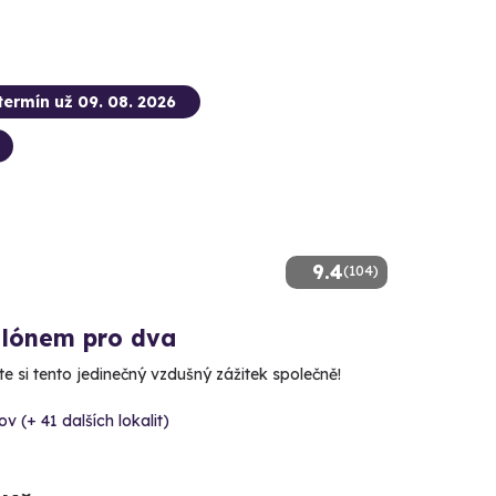
termín už 09. 08. 2026
9.4
(104)
alónem pro dva
e si tento jedinečný vzdušný zážitek společně!
v (+ 41 dalších lokalit)