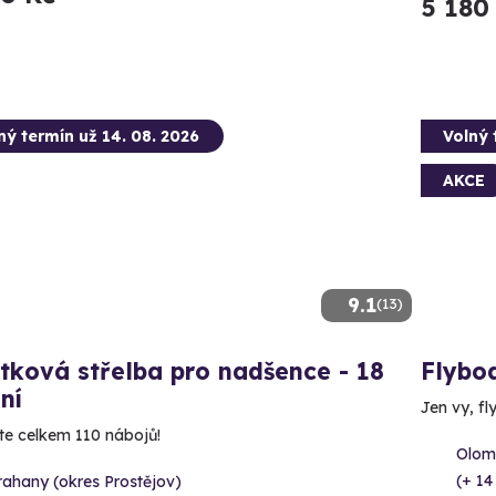
5 180
ný termín už 14. 08. 2026
Volný 
AKCE
9.1
(13)
tková střelba pro nadšence - 18
Flybo
ní
Jen vy, fl
íte celkem 110 nábojů!
Olom
(+ 14
rahany (okres Prostějov)