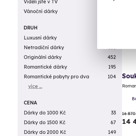
Viděli jste v TV
31
Vánoční dárky
311
Vol
AK
DRUH
Luxusní dárky
142
Netradiční dárky
353
Originální dárky
452
Romantické dárky
195
Sou
Romantické pobyty pro dva
104
více …
Romant
Bo
CENA
Dárky do 1000 Kč
33
16 870
14 
Dárky do 1500 Kč
67
Dárky do 2000 Kč
149