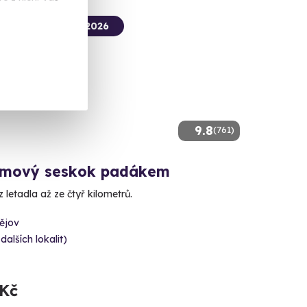
termín už 09. 08. 2026
9.8
(761)
mový seskok padákem
 letadla až ze čtyř kilometrů.
ějov
 dalších lokalit)
 Kč