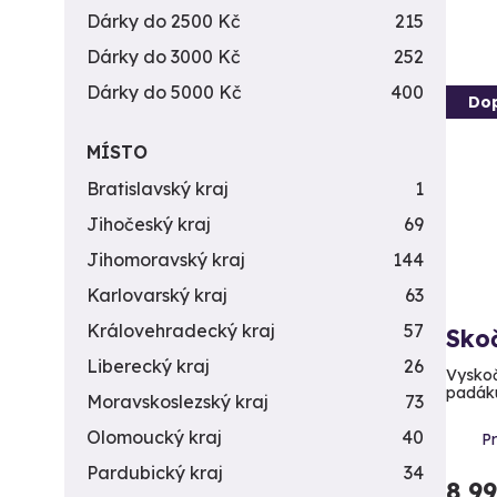
Dárky do 2500 Kč
215
Dárky do 3000 Kč
252
Dárky do 5000 Kč
400
Do
MÍSTO
Bratislavský kraj
1
Jihočeský kraj
69
Jihomoravský kraj
144
Karlovarský kraj
63
Královehradecký kraj
57
Sko
Liberecký kraj
26
Vyskoč
padák
Moravskoslezský kraj
73
Olomoucký kraj
40
Pr
Pardubický kraj
34
8 9