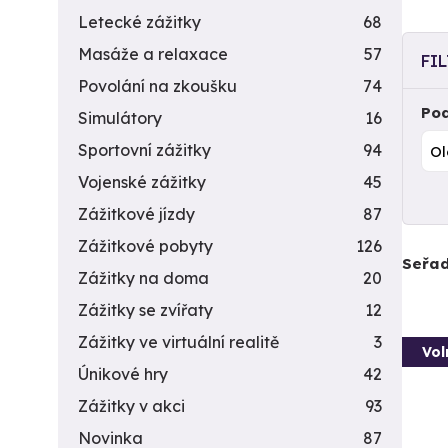
Letecké zážitky
68
Masáže a relaxace
57
FI
Povolání na zkoušku
74
Pod
Simulátory
16
Sportovní zážitky
94
Vojenské zážitky
45
Zážitkové jízdy
87
Zážitkové pobyty
126
Seřad
Zážitky na doma
20
Zážitky se zvířaty
12
Zážitky ve virtuální realitě
3
Vol
Únikové hry
42
Zážitky v akci
93
Novinka
87