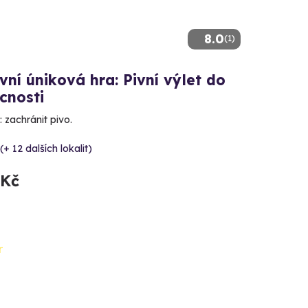
8.0
(1)
ní úniková hra: Pivní výlet do
cnosti
 zachránit pivo.
(+ 12 dalších lokalit)
 Kč