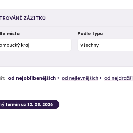
LTROVÁNÍ ZÁŽITKŮ
le místa
Podle typu
od nejoblíbenějších
od nejlevnějších
od nejdražš
it:
ný termín už 12. 08. 2026