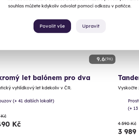
souhlas můžete kdykoliv odvolat pomocí odkazu v patičce.
ný termín už 10. 08. 2026
Volný 
CE
AKCE
Povolit vše
Upravit
9.6
(96)
kromý let balónem pro dva
Tande
ický vyhlídkový let kdekoliv v ČR.
Vyskočte z
uzov (+ 41 dalších lokalit)
Prost
(+ 13
 Kč
490 Kč
4 590 Kč
3 989