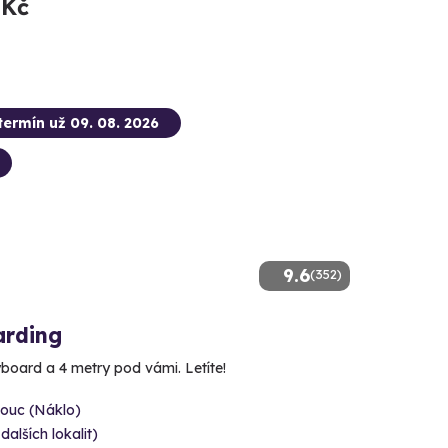
 Kč
termín už 09. 08. 2026
9.6
(352)
arding
yboard a 4 metry pod vámi. Letíte!
ouc (Náklo)
 dalších lokalit)