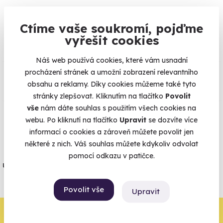
Na
heureka.cz
máme
Ctíme vaše soukromí, pojďme
96% spokojenost zákazníků.
vyřešit cookies
Náš web používá cookies, které vám usnadní
Co si o nás myslí
procházení stránek a umožní zobrazení relevantního
obsahu a reklamy. Díky cookies můžeme také tyto
Zobraz ohlasy
stránky zlepšovat. Kliknutím na tlačítko
Povolit
vše
nám dáte souhlas s použitím všech cookies na
webu. Po kliknutí na tlačítko
Upravit
se dozvíte více
Vše umíme pojistit
informací o cookies a zároveň můžete povolit jen
některé z nich. Váš souhlas můžete kdykoliv odvolat
Jeden nikdy neví. Máme nejvyšší
pomocí odkazu v patičce.
úrazové pojištění z nabídky zážitkových
agentur.
Povolit vše
Upravit
Vše o pojištění
Zbývá jeden krok,