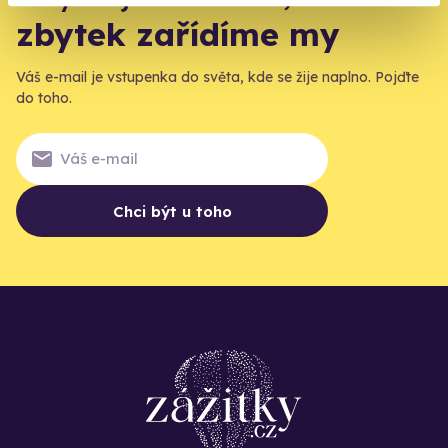
zbytek zařídíme my
Váš e-mail je vstupenka do světa, kde se žije naplno. Pojďte
do toho.
Chci být u toho