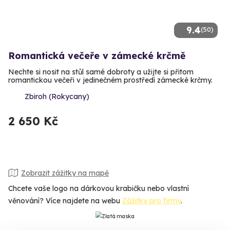
9.4
(50)
Romantická večeře v zámecké krčmě
Nechte si nosit na stůl samé dobroty a užijte si přitom
romantickou večeři v jedinečném prostředí zámecké krčmy.
Zbiroh (Rokycany)
2 650 Kč
Zobrazit zážitky na mapě
Chcete vaše logo na dárkovou krabičku nebo vlastní
věnování? Více najdete na webu
Zážitky pro firmy
.