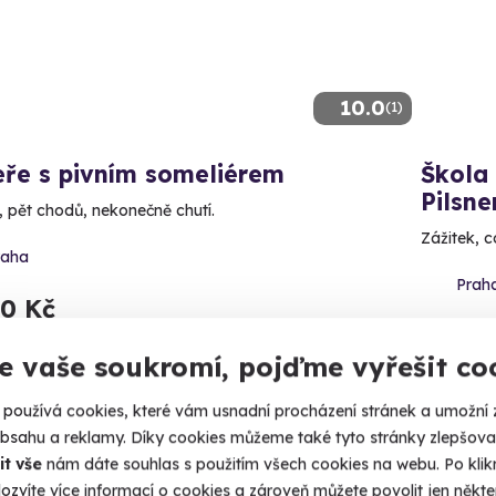
10.0
(1)
eře s pivním someliérem
Škola
Pilsne
v, pět chodů, nekonečně chutí.
Zážitek, c
raha
Prah
80 Kč
2 920
e vaše soukromí, pojďme vyřešit co
používá cookies, které vám usnadní procházení stránek a umožní 
obsahu a reklamy. Díky cookies můžeme také tyto stránky zlepšovat
it vše
nám dáte souhlas s použitím všech cookies na webu. Po kliknu
Novin
ozvíte více informací o cookies a zároveň můžete povolit jen někter