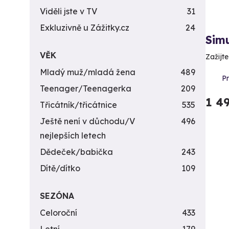
Viděli jste v TV
31
Exkluzivně u Zážitky.cz
24
Sim
VĚK
Zažijt
Mladý muž/mladá žena
489
P
Teenager/Teenagerka
209
1 4
Třicátník/třicátnice
535
Ještě není v důchodu/V
496
nejlepších letech
Dědeček/babička
243
Dítě/dítko
109
SEZÓNA
Celoroční
433