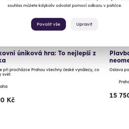
souhlas můžete kdykoliv odvolat pomocí odkazu v patičce.
Povolit vše
Upravit
ovní úniková hra: To nejlepší z
Plavba
ka
neome
e při procházce Prahou všechny české vynálezy, co
Oslava po
 svět.
Prah
raha
15 75
50 Kč