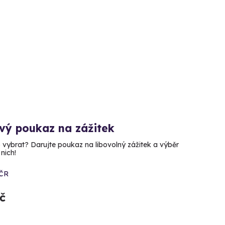
vý poukaz na zážitek
o vybrat? Darujte poukaz na libovolný zážitek a výběr
nich!
 ČR
č