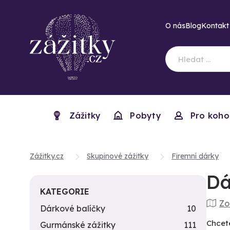
O nás
Blog
Kontakt
Zážitky
Pobyty
Pro koho
Zážitky.cz
Skupinové zážitky
Firemní dárky
Dá
KATEGORIE
Zo
Dárkové balíčky
10
Chcet
Gurmánské zážitky
111