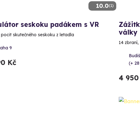
10.0
(1)
ulátor seskoku padákem s VR
Zážitk
války
e pocit skutečného seskoku z letadla
14 zbraní,
raha 9
Budi
90 Kč
(+ 28
4 950