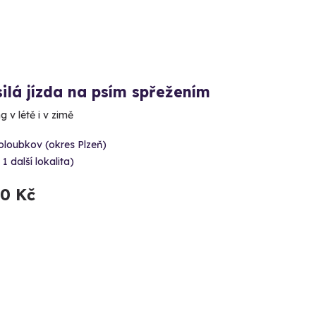
ilá jízda na psím spřežením
 v létě i v zimě
oloubkov (okres Plzeň)
 1 další lokalita)
50 Kč