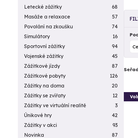
Letecké zážitky
68
Masáže a relaxace
57
FI
Povolání na zkoušku
74
Pod
Simulátory
16
Sportovní zážitky
94
Vojenské zážitky
45
Zážitkové jízdy
87
Seřad
Zážitkové pobyty
126
Zážitky na doma
20
Zážitky se zvířaty
12
Vol
Zážitky ve virtuální realitě
3
Únikové hry
42
Zážitky v akci
93
Novinka
87