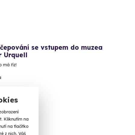
 čepování se vstupem do muzea
r Urquell
o má říz!
a
 Kč
okies
zobrazení
. Kliknutím na
tí na tlačítko
ka
é z nich. Váš