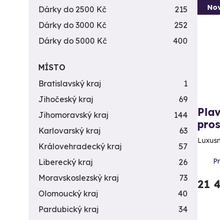
Nov
Dárky do 2500 Kč
215
Dárky do 3000 Kč
252
Dárky do 5000 Kč
400
MÍSTO
Bratislavský kraj
1
Jihočeský kraj
69
Pla
Jihomoravský kraj
144
pro
Karlovarský kraj
63
Luxusn
Královehradecký kraj
57
P
Liberecký kraj
26
Moravskoslezský kraj
73
21 
Olomoucký kraj
40
Pardubický kraj
34