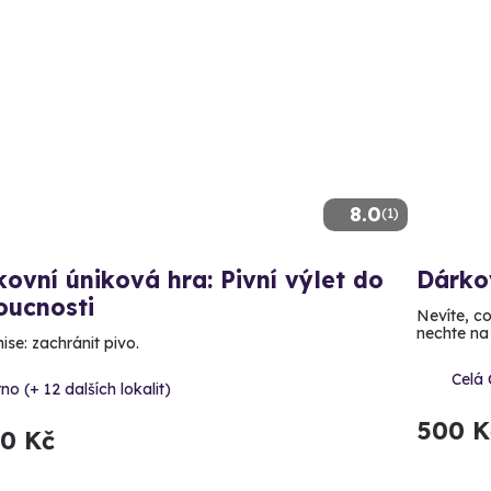
8.0
(1)
ovní úniková hra: Pivní výlet do
Dárko
oucnosti
Nevíte, c
nechte na 
ise: zachránit pivo.
Celá
no (+ 12 dalších lokalit)
500 K
90 Kč