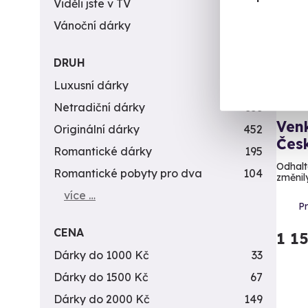
Viděli jste v TV
31
Vánoční dárky
311
DRUH
Luxusní dárky
142
Netradiční dárky
353
Venk
Originální dárky
452
Čes
Romantické dárky
195
Odhalt
Romantické pobyty pro dva
104
změnily
více …
P
CENA
1 1
Dárky do 1000 Kč
33
Dárky do 1500 Kč
67
Dárky do 2000 Kč
149