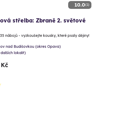
10.0
(1)
ová střelba: Zbraně 2. světové
 35 nábojů - vyzkoušejte kousky, které psaly dějiny!
šov nad Budišovkou (okres Opava)
 dalších lokalit)
 Kč