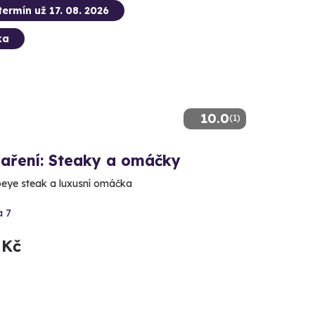
termín už 17. 08. 2026
ka
10.0
(1)
vaření: Steaky a omáčky
beye steak a luxusní omáčka
a 7
 Kč