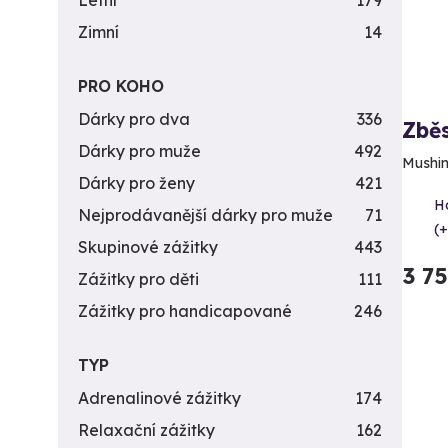
Letní
179
Zimní
14
PRO KOHO
Dárky pro dva
336
Zběs
Dárky pro muže
492
Mushing
Dárky pro ženy
421
H
Nejprodávanější dárky pro muže
71
(+
Skupinové zážitky
443
3 7
Zážitky pro děti
111
Zážitky pro handicapované
246
TYP
Adrenalinové zážitky
174
Relaxační zážitky
162