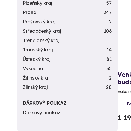
Plzeňský kraj
57
Praha
247
Prešovský kraj
2
Středočeský kraj
106
Trenčianský kraj
1
Trnavský kraj
14
Ústecký kraj
81
Vysočina
35
Venk
Žilinský kraj
2
bud
Zlínský kraj
28
Vaše m
DÁRKOVÝ POUKAZ
Br
Dárkový poukaz
1 1