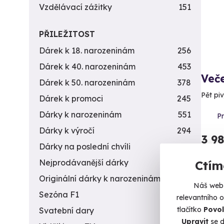
Vzdělávací zážitky
151
PŘILEŽITOST
Dárek k 18. narozeninám
256
Dárek k 40. narozeninám
453
Več
Dárek k 50. narozeninám
378
Pět pi
Dárek k promoci
245
Dárky k narozeninám
551
P
Dárky k výročí
294
3 9
Dárky na poslední chvíli
450
Nejprodávanější dárky
56
Ctím
Originální dárky k narozeninám
422
Náš web 
Sezóna F1
4
relevantního 
tlačítko
Povol
Svatební dary
196
Upravit
se d