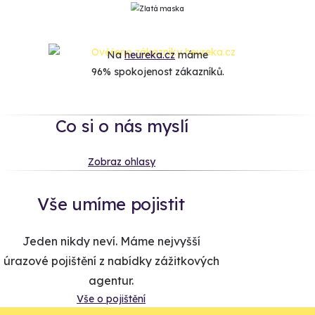
Na
heureka.cz
máme
96% spokojenost zákazníků.
Co si o nás myslí
Zobraz ohlasy
Vše umíme pojistit
Jeden nikdy neví. Máme nejvyšší
úrazové pojištění z nabídky zážitkových
agentur.
Vše o pojištění