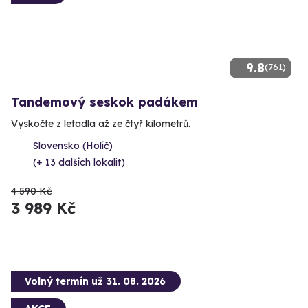
9.8
(761)
Tandemový seskok padákem
Vyskočte z letadla až ze čtyř kilometrů.
Slovensko (Holíč)
(+ 13 dalších lokalit)
4 590 Kč
3 989 Kč
Volný termín už 31. 08. 2026