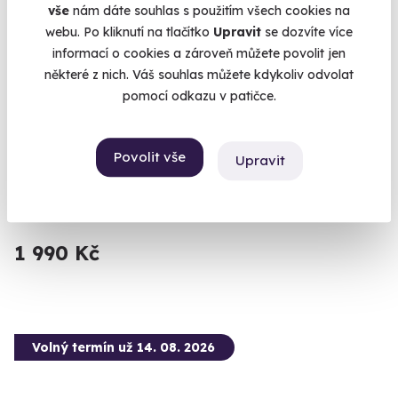
vše
nám dáte souhlas s použitím všech cookies na
webu. Po kliknutí na tlačítko
Upravit
se dozvíte více
informací o cookies a zároveň můžete povolit jen
některé z nich. Váš souhlas můžete kdykoliv odvolat
8.7
(11)
pomocí odkazu v patičce.
Jízda v Porsche na okruhu
Povolit vše
Upravit
Porsche Spyder RS, GT4 RS, 718 GT4 a 718 Cayman S
Slovakia Ring (Orechová Potôň)
(+ 4 další lokality)
1 990 Kč
Volný termín už 14. 08. 2026