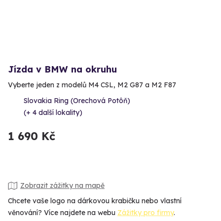
Jízda v BMW na okruhu
Vyberte jeden z modelů M4 CSL, M2 G87 a M2 F87
Slovakia Ring (Orechová Potôň)
(+ 4 další lokality)
1 690 Kč
Zobrazit zážitky na mapě
Chcete vaše logo na dárkovou krabičku nebo vlastní
věnování? Více najdete na webu
Zážitky pro firmy
.