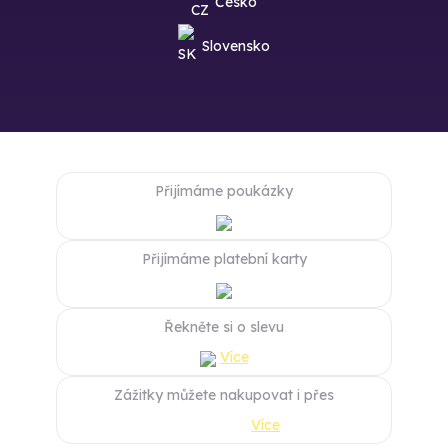
Česko
Slovensko
Přijímáme poukázky
Přijímáme platební karty
Řekněte si o slevu
Více
Zážitky můžete nakupovat i přes
Více