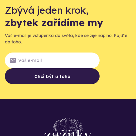
Zbývá jeden krok,
zbytek zařídíme my
Váš e-mail je vstupenka do světa, kde se žije naplno. Pojďte
do toho.
Chci být u toho