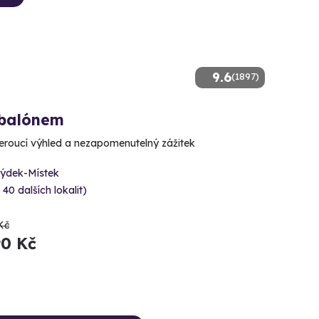
9.6
(1897)
 balónem
roucí výhled a nezapomenutelný zážitek
rýdek-Místek
 40 dalších lokalit)
Kč
90 Kč