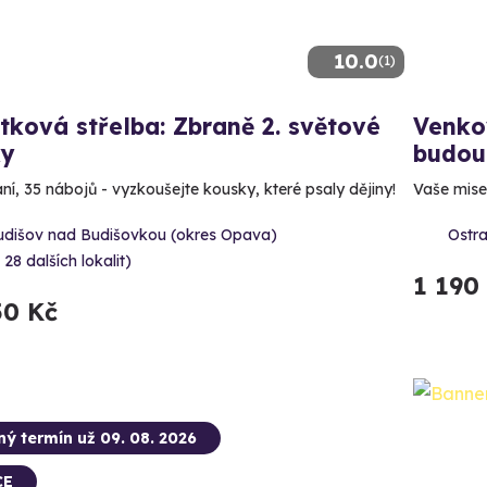
10.0
(1)
tková střelba: Zbraně 2. světové
Venkov
ky
budou
aní, 35 nábojů - vyzkoušejte kousky, které psaly dějiny!
Vaše mise:
udišov nad Budišovkou (okres Opava)
Ostra
 28 dalších lokalit)
1 190
50 Kč
ný termín už 09. 08. 2026
CE