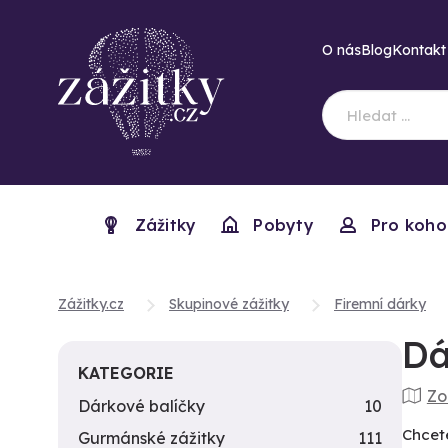
O nás
Blog
Kontakt
Zážitky
Pobyty
Pro koho
Zážitky.cz
Skupinové zážitky
Firemní dárky
Dá
KATEGORIE
Zo
Dárkové balíčky
10
Chcet
Gurmánské zážitky
111