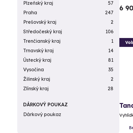
Plzeňský kraj
57
6 9
Praha
247
Prešovský kraj
2
Středočeský kraj
106
Trenčianský kraj
1
Vol
Trnavský kraj
14
Ústecký kraj
81
Vysočina
35
Žilinský kraj
2
Zlínský kraj
28
DÁRKOVÝ POUKAZ
Tan
Dárkový poukaz
Vyhlídk
Be