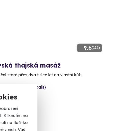
9.6
(112)
vská thajská masáž
ění staré přes dva tisíce let na vlastní kůži.
va (+ 10 dalších lokalit)
okies
 Kč
zobrazení
. Kliknutím na
tí na tlačítko
é z nich. Váš