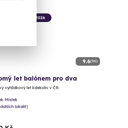
termín už 10. 08. 2026
9.6
(96)
omý let balónem pro dva
ý vyhlídkový let kdekoliv v ČR.
ek-Místek
 dalších lokalit)