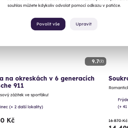
souhlas můžete kdykoliv odvolat pomocí odkazu v patičce.
ný termín už 23. 09. 2026
Volný 
Povolit vše
Upravit
AKCE
9.7
(2)
a na okreskách v 6 generacích
Soukr
sche 911
Romantick
ový zážitek ve sporťáku!
Frýd
(+ 41
inec (+ 2 další lokality)
50 Kč
16 870 Kč