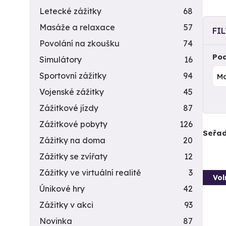
Letecké zážitky
68
Masáže a relaxace
57
FI
Povolání na zkoušku
74
Pod
Simulátory
16
Sportovní zážitky
94
Vojenské zážitky
45
Zážitkové jízdy
87
Zážitkové pobyty
126
Seřad
Zážitky na doma
20
Zážitky se zvířaty
12
Zážitky ve virtuální realitě
3
Vol
Únikové hry
42
Zážitky v akci
93
Novinka
87