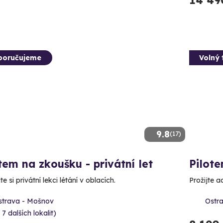
14 49
poručujeme
Volný 
9.8
(17)
tem na zkoušku - privátní let
Pilote
e si privátní lekci létání v oblacích.
Prožijte a
strava - Mošnov
Ostra
 7 dalších lokalit)