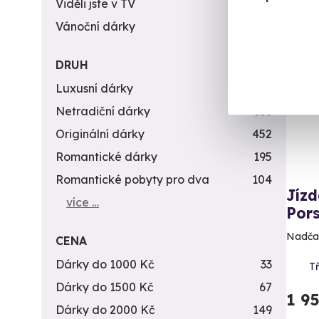
Viděli jste v TV
31
Vánoční dárky
311
Vol
DRUH
Luxusní dárky
142
Netradiční dárky
353
Originální dárky
452
Romantické dárky
195
Romantické pobyty pro dva
104
Jízd
více …
Por
Nadčas
CENA
Dárky do 1000 Kč
33
Tř
Dárky do 1500 Kč
67
1 9
Dárky do 2000 Kč
149