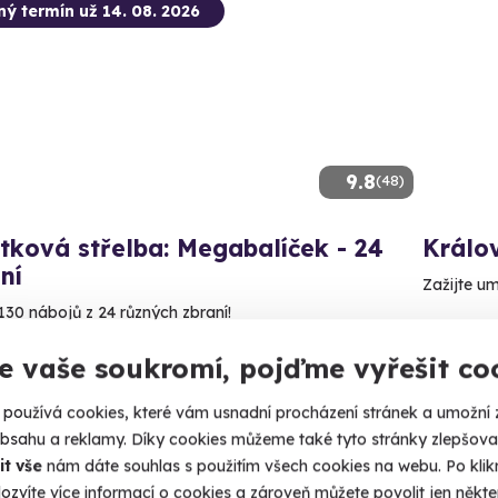
ný termín už 14. 08. 2026
9.8
(48)
tková střelba: Megabalíček - 24
Králo
ní
Zažijte um
130 nábojů z 24 různých zbraní!
Ostra
udišov nad Budišovkou (okres Opava)
e vaše soukromí, pojďme vyřešit co
2 290
 28 dalších lokalit)
používá cookies, které vám usnadní procházení stránek a umožní 
99 Kč
obsahu a reklamy. Díky cookies můžeme také tyto stránky zlepšovat
it vše
nám dáte souhlas s použitím všech cookies na webu. Po kliknu
ozvíte více informací o cookies a zároveň můžete povolit jen někter