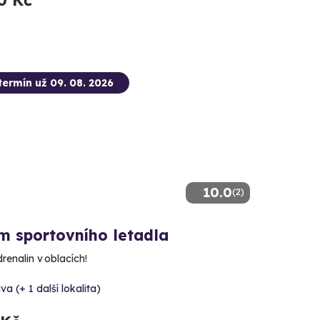
0 Kč
termín už 09. 08. 2026
10.0
(2)
m sportovního letadla
drenalin v oblacích!
va (+ 1 další lokalita)