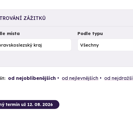
LTROVÁNÍ ZÁŽITKŮ
le místa
Podle typu
od nejoblíbenějších
od nejlevnějších
od nejdražš
it:
ný termín už 12. 08. 2026