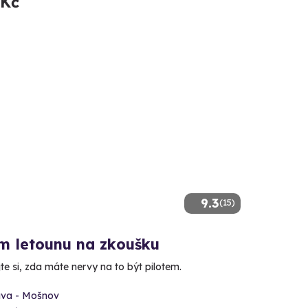
 Kč
9.3
(15)
em letounu na zkoušku
e si, zda máte nervy na to být pilotem.
ava - Mošnov