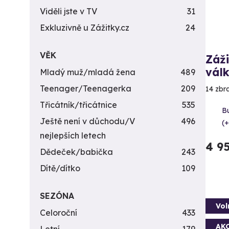
Viděli jste v TV
31
Exkluzivně u Zážitky.cz
24
VĚK
Záži
vál
Mladý muž/mladá žena
489
Teenager/Teenagerka
209
14 zbr
Třicátník/třicátnice
535
B
Ještě není v důchodu/V
496
(+
nejlepších letech
4 9
Dědeček/babička
243
Dítě/dítko
109
SEZÓNA
Vol
Celoroční
433
AK