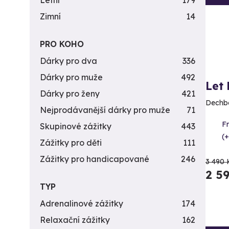
Letní
179
Zimní
14
PRO KOHO
Dárky pro dva
336
Dárky pro muže
492
Let
Dárky pro ženy
421
Dechbe
Nejprodávanější dárky pro muže
71
F
Skupinové zážitky
443
(+
Zážitky pro děti
111
Zážitky pro handicapované
246
3 490 
2 5
TYP
Adrenalinové zážitky
174
Relaxační zážitky
162