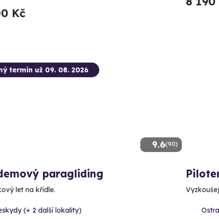
8 190
00 Kč
ný termín už 09. 08. 2026
9.6
(90)
demový paragliding
Pilot
ový let na křídle.
Vyzkoušejt
skydy (+ 2 další lokality)
Ostr