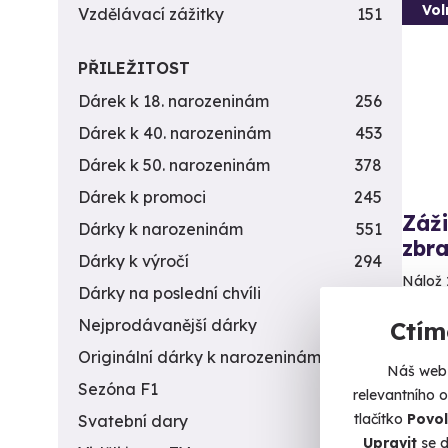
Vol
Vzdělávací zážitky
151
PŘILEŽITOST
Dárek k 18. narozeninám
256
Dárek k 40. narozeninám
453
Dárek k 50. narozeninám
378
Dárek k promoci
245
Záži
Dárky k narozeninám
551
zbra
Dárky k výročí
294
Nálož 
Dárky na poslední chvíli
450
B
Nejprodávanější dárky
56
Ctím
(+
Originální dárky k narozeninám
422
Náš web 
Sezóna F1
4
4 9
relevantního 
tlačítko
Povol
Svatební dary
196
Upravit
se d