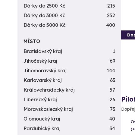
Dárky do 2500 Kč
215
Dárky do 3000 Kč
252
Dárky do 5000 Kč
400
Do
MÍSTO
Bratislavský kraj
1
Jihočeský kraj
69
Jihomoravský kraj
144
Karlovarský kraj
63
Královehradecký kraj
57
Pilo
Liberecký kraj
26
Moravskoslezský kraj
73
Dopřejt
Olomoucký kraj
40
O
Pardubický kraj
34
(+