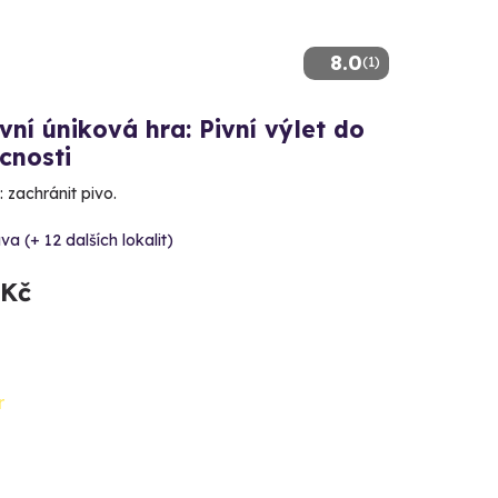
8.0
(1)
ní úniková hra: Pivní výlet do
cnosti
 zachránit pivo.
va (+ 12 dalších lokalit)
 Kč