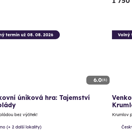
1 750
ný termín už 08. 08. 2026
Volný 
6.0
(6)
ovní úniková hra: Tajemství
Venko
olády
Kruml
oládou bez výčitek!
Krumlov p
no (+ 2 další lokality)
Česk