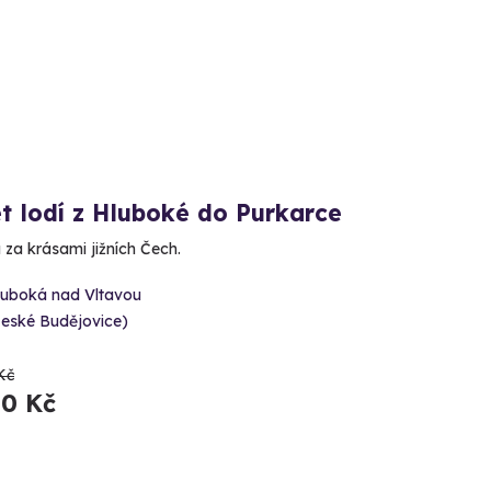
t lodí z Hluboké do Purkarce
 za krásami jižních Čech.
luboká nad Vltavou
České Budějovice)
Kč
00 Kč