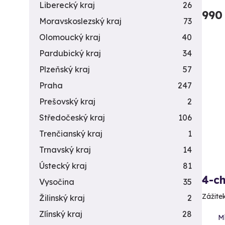
Liberecký kraj
26
990
Moravskoslezský kraj
73
Olomoucký kraj
40
Pardubický kraj
34
Plzeňský kraj
57
Praha
247
Prešovský kraj
2
Středočeský kraj
106
Trenčianský kraj
1
Trnavský kraj
14
Ústecký kraj
81
4-c
Vysočina
35
Zážite
Žilinský kraj
2
Zlínský kraj
28
M