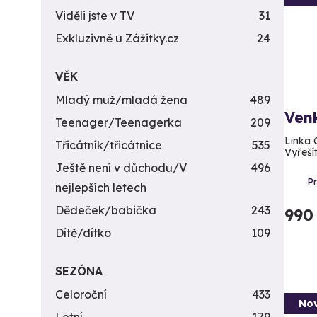
Viděli jste v TV
31
Exkluzivně u Zážitky.cz
24
VĚK
Mladý muž/mladá žena
489
Venk
Teenager/Teenagerka
209
Linka 
Třicátník/třicátnice
535
Vyřešít
Ještě není v důchodu/V
496
P
nejlepších letech
Dědeček/babička
243
990
Dítě/dítko
109
SEZÓNA
Celoroční
433
Nov