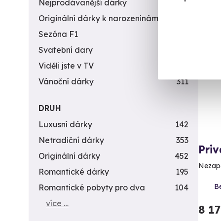
Nejprodávanější dárky
56
Originální dárky k narozeninám
422
Sezóna F1
4
Vol
Svatební dary
196
Viděli jste v TV
31
Vánoční dárky
311
DRUH
Luxusní dárky
142
Netradiční dárky
353
Priv
Originální dárky
452
Nezapo
Romantické dárky
195
Be
Romantické pobyty pro dva
104
více …
8 1