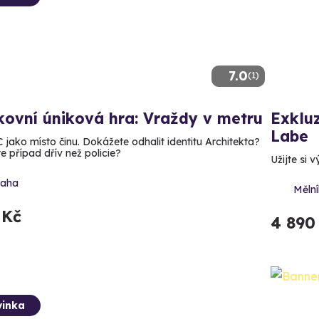
7.0
(1)
ovní úniková hra: Vraždy v metru
Exkluz
Labe
C jako místo činu. Dokážete odhalit identitu Architekta?
e případ dřív než policie?
Užijte si 
raha
Mělní
 Kč
4 890
inka