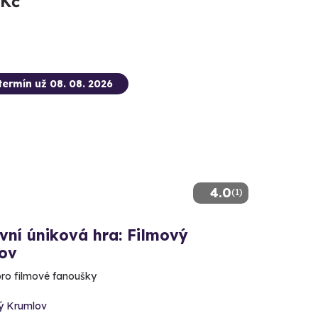
 Kč
termín už 08. 08. 2026
4.0
(1)
vní úniková hra: Filmový
ov
ro filmové fanoušky
ý Krumlov