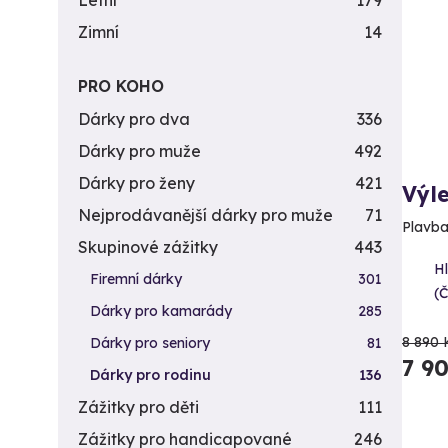
Letní
179
Zimní
14
PRO KOHO
Dárky pro dva
336
Dárky pro muže
492
Dárky pro ženy
421
Výle
Nejprodávanější dárky pro muže
71
Plavba
Skupinové zážitky
443
H
Firemní dárky
301
(
Dárky pro kamarády
285
8 890 
Dárky pro seniory
81
7 9
Dárky pro rodinu
136
Zážitky pro děti
111
Zážitky pro handicapované
246