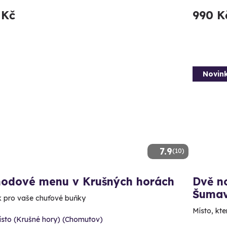
 Kč
990 K
Novin
7.9
(10)
hodové menu v Krušných horách
Dvě n
Šuma
k pro vaše chuťové buňky
Místo, kte
ísto (Krušné hory) (Chomutov)