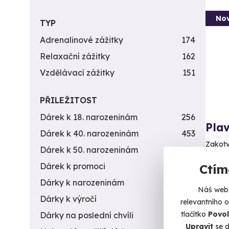
Nov
TYP
Adrenalinové zážitky
174
Relaxační zážitky
162
Vzdělávací zážitky
151
PŘILEŽITOST
Dárek k 18. narozeninám
256
Plav
Dárek k 40. narozeninám
453
Zakotv
Dárek k 50. narozeninám
378
H
Dárek k promoci
245
Ctím
(
Dárky k narozeninám
551
Náš web 
Dárky k výročí
294
relevantního 
7 490 
6 5
tlačítko
Povol
Dárky na poslední chvíli
450
Upravit
se d