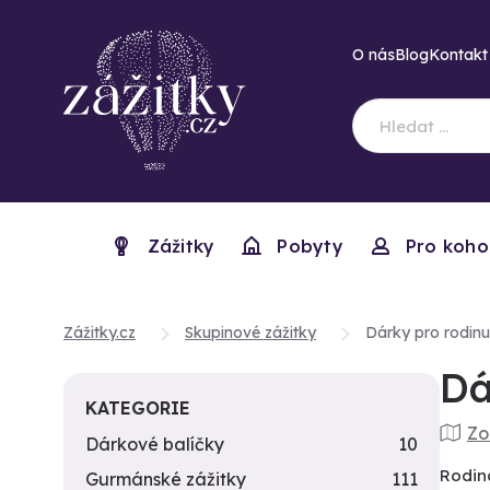
O nás
Blog
Kontakt
Zážitky
Pobyty
Pro koho
Zážitky.cz
Skupinové zážitky
Dárky pro rodinu
Dá
KATEGORIE
Zo
Dárkové balíčky
10
Rodina
Gurmánské zážitky
111