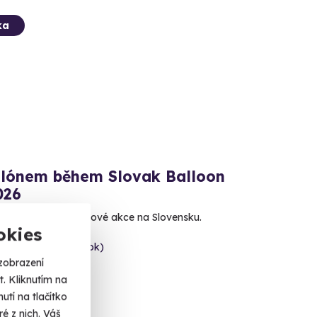
ka
alónem během Slovak Balloon
026
částí největší balónové akce na Slovensku.
okies
á Lomnice (Kežmarok)
zobrazení
 Kč
. Kliknutím na
tí na tlačítko
é z nich. Váš