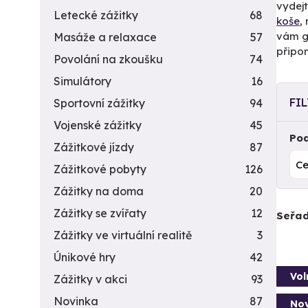
vydejt
Letecké zážitky
68
koše
,
vám g
Masáže a relaxace
57
připom
Povolání na zkoušku
74
Simulátory
16
FI
Sportovní zážitky
94
Vojenské zážitky
45
Pod
Zážitkové jízdy
87
Zážitkové pobyty
126
Zážitky na doma
20
Zážitky se zvířaty
12
Seřad
Zážitky ve virtuální realitě
3
Únikové hry
42
Vol
Zážitky v akci
93
Novinka
87
Nov