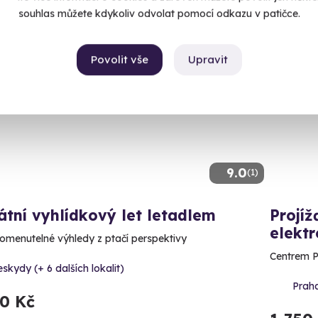
souhlas můžete kdykoliv odvolat pomocí odkazu v patičce.
Povolit vše
Upravit
ný termín už 08. 08. 2026
9.0
(1)
átní vyhlídkový let letadlem
Projí
elekt
menutelné výhledy z ptačí perspektivy
Centrem P
skydy (+ 6 dalších lokalit)
Prah
70 Kč