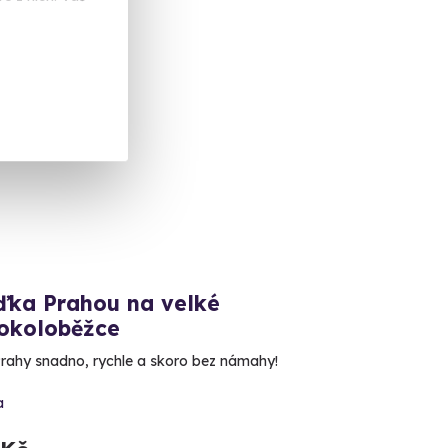
žďka Prahou na velké
rokoloběžce
rahy snadno, rychle a skoro bez námahy!
a