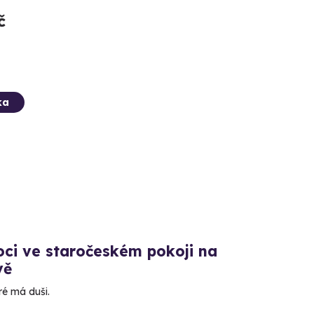
č
ka
oci ve staročeském pokoji na
vě
ré má duši.