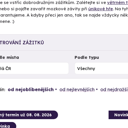
e se vstříc dobrodružným zážitkům. Zalétejte si ve
větrném t
 nebo si pojďte zavařit mozkové závity při
únikové hře
. Na t
arantujeme. A kdyby přeci jen ano, tak se najde vždycky něk
ene. :)
LTROVÁNÍ ZÁŽITKŮ
le místa
Podle typu
od nejoblíbenějších
od nejlevnějších
od nejdražš
it:
ný termín už 08. 08. 2026
Novin
inka