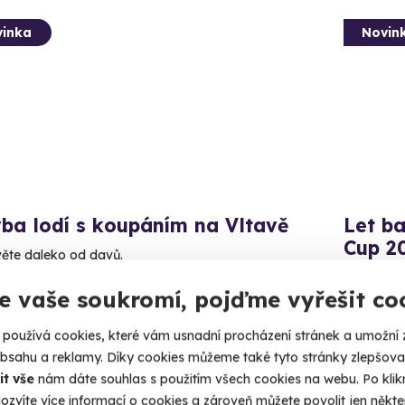
inka
Novin
ba lodí s koupáním na Vltavě
Let b
Cup 2
ěte daleko od davů.
Buďte sou
luboká nad Vltavou
e vaše soukromí, pojďme vyřešit co
České Budějovice)
Velk
používá cookies, které vám usnadní procházení stránek a umožní 
3 890
obsahu a reklamy. Díky cookies můžeme také tyto stránky zlepšovat
Kč
00 Kč
it vše
nám dáte souhlas s použitím všech cookies na webu. Po kliknu
ozvíte více informací o cookies a zároveň můžete povolit jen někter