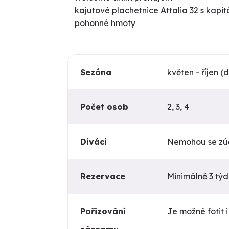
kajutové plachetnice Attalia 32 s kap
pohonné hmoty
Sezóna
květen - říjen (
Počet osob
2, 3, 4
Diváci
Nemohou se zúč
Rezervace
Minimálně 3 tý
Pořizování
Je možné fotit i