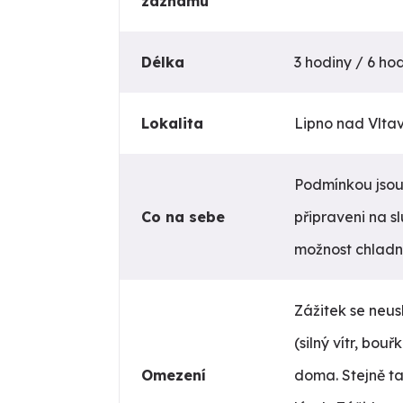
záznamu
Délka
3 hodiny / 6 ho
Lokalita
Lipno nad Vlta
Podmínkou jsou
Co na sebe
připraveni na s
možnost chladně
Zážitek se neus
(silný vítr, bou
Omezení
doma. Stejně t