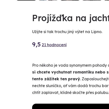
VIDEO
Projížďka na jach
Užijte si tak trochu jiný výlet na Lipno.
9,5
21 hodnocení
Pro někoho je voda synonymem pohody a r
si chcete vychutnat romantiku nebo se
tento zážitek ten pravý
. Zaposlouchejte
nechte sluníčko, ať vám dodá trochu barv
chtít zaplavat, klidně skočte přes palubu.