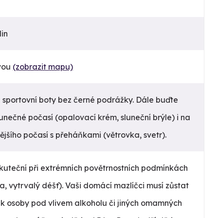
din
vou
(zobrazit mapu)
 sportovní boty bez černé podrážky. Dále buďte
lunečné počasí (opalovací krém, sluneční brýle) i na
jšího počasí s přeháňkami (větrovka, svetr).
kuteční při extrémních povětrnostních podmínkách
řka, vytrvalý déšť). Vaši domácí mazlíčci musí zůstat
ak osoby pod vlivem alkoholu či jiných omamných