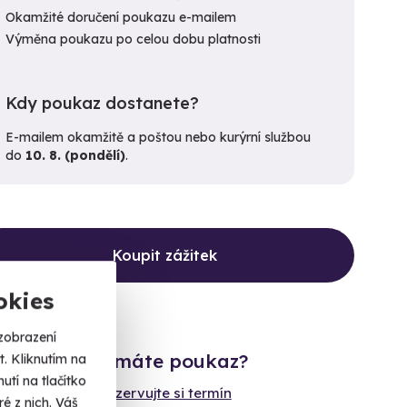
Okamžité doručení poukazu e-mailem
Výměna poukazu po celou dobu platnosti
Kdy poukaz dostanete?
E-mailem okamžitě a poštou nebo kurýrní službou
do
10. 8. (pondělí)
.
Koupit zážitek
okies
zobrazení
Již máte poukaz?
. Kliknutím na
tí na tlačítko
Rezervujte si termín
é z nich. Váš