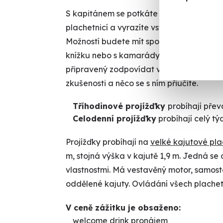
S kapitánem se potkáte v areálu Mariny L
plachetnicí a vyrazíte vstříc dobrodružstv
Možností budete mít spoustu - opalovat se
knížku nebo s kamarády skákat šipky (p
připravený zodpovídat všechny vaše otáz
zkušenosti a něco se s ním přiučíte.
Tříhodinové projížďky
probíhají přev
Celodenní projížďky
probíhají celý tý
Projížďky probíhají na
velké kajutové plac
m, stojná výška v kajutě 1,9 m. Jedná se o
vlastnostmi. Má vestavěný motor, samost
oddělené kajuty. Ovládání všech plachet 
V ceně zážitku je obsaženo:
welcome drink pronájem