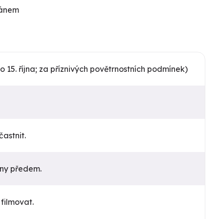
itánem
do 15. října; za příznivých povětrnostních podmínek)
astnit.
dny předem.
 filmovat.