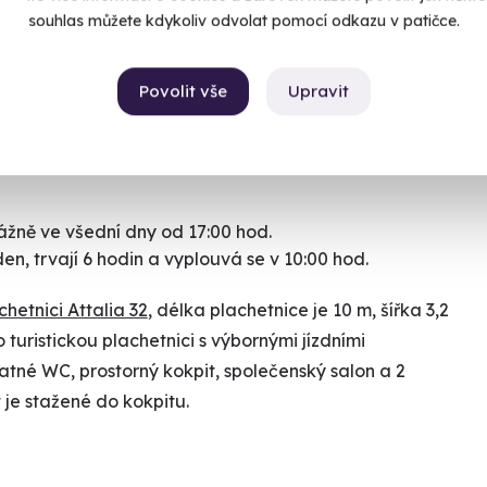
souhlas můžete kdykoliv odvolat pomocí odkazu v patičce.
ipno. Přivítá vás sklenkou dobrého pití, seznámí vás s
í nebo relaxu - záleží na vás, jak tento výlet pojmete.
 na palubě, popíjet oblíbené pití, číst oblíbenou
Povolit vše
Upravit
řípadně placáky). Kapitán bude celou dobu
ky, je tedy možné, že pochytíte i nějaké jachtařské
ážně ve všední dny od 17:00 hod.
den, trvají 6 hodin a vyplouvá se v 10:00 hod.
hetnici Attalia 32
, délka plachetnice je 10 m, šířka 3,2
 turistickou plachetnici s výbornými jízdními
atné WC, prostorný kokpit, společenský salon a 2
je stažené do kokpitu.