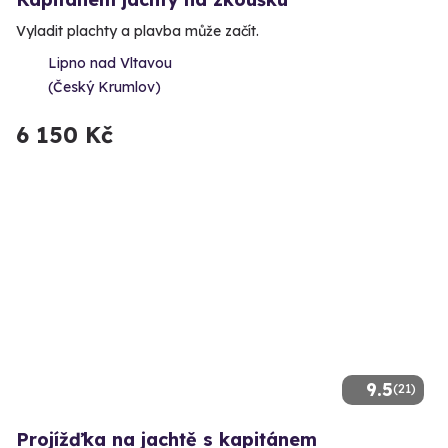
Vyladit plachty a plavba může začít.
Lipno nad Vltavou
(Český Krumlov)
6 150 Kč
9.5
(21)
Projížďka na jachtě s kapitánem