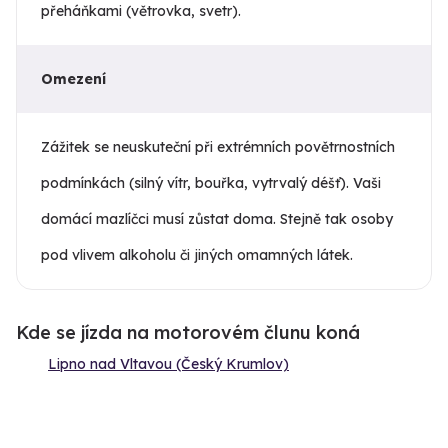
přeháňkami (větrovka, svetr).
Omezení
Zážitek se neuskuteční při extrémních povětrnostních
podmínkách (silný vítr, bouřka, vytrvalý déšť). Vaši
domácí mazlíčci musí zůstat doma. Stejně tak osoby
pod vlivem alkoholu či jiných omamných látek.
Kde se jízda na motorovém člunu koná
Lipno nad Vltavou (Český Krumlov)