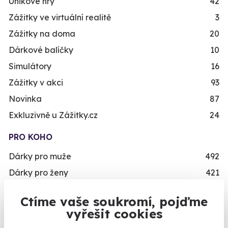
Únikové hry
42
Zážitky ve virtuální realitě
3
Zážitky na doma
20
Dárkové balíčky
10
Simulátory
16
Zážitky v akci
93
Novinka
87
Exkluzivně u Zážitky.cz
24
PRO KOHO
Dárky pro muže
492
Dárky pro ženy
421
Dárky pro dva
336
Ctíme vaše soukromí, pojďme
Skupinové zážitky
443
vyřešit cookies
Zážitky pro handicapované
246