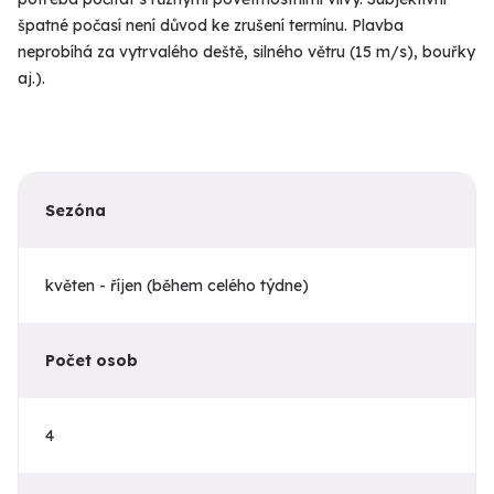
špatné počasí není důvod ke zrušení termínu. Plavba
neprobíhá za vytrvalého deště, silného větru (15 m/s), bouřky
aj.).
Sezóna
květen - říjen (během celého týdne)
Počet osob
4