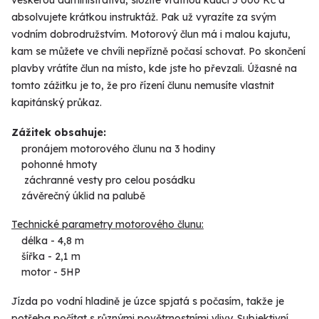
veškerou administrativu, složíte vratnou kauci 5 000 Kč a
absolvujete krátkou instruktáž. Pak už vyrazíte za svým
vodním dobrodružstvím. Motorový člun má i malou kajutu,
kam se můžete ve chvíli nepřízně počasí schovat. Po skončení
plavby vrátíte člun na místo, kde jste ho převzali. Úžasné na
tomto zážitku je to, že pro řízení člunu nemusíte vlastnit
kapitánský průkaz.
Zážitek obsahuje:
pronájem motorového člunu na 3 hodiny
pohonné hmoty
záchranné vesty pro celou posádku
závěrečný úklid na palubě
Technické parametry motorového člunu:
délka - 4,8 m
šířka - 2,1 m
motor - 5HP
Jízda po vodní hladině je úzce spjatá s počasím, takže je
potřeba počítat s různými povětrnostními vlivy. Subjektivní