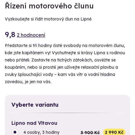
Řízení motorového člunu
Vyzkoušejte si řídit motorový člun na Lipně
9,8
2 hodnocení
Představte si tři hodiny čisté svobody na motorovém člunu,
kde jste kapitánem vy! Vychutnejte si krásy Lipna s rodinou
nebo přáteli. Zastavte na tichých zátokách, osvěžte se
koupáním, nebo si prostě jen užívejte relaxační plavbu a
zvuky šplouchající vody – kam vás vítr a vodní hladina
zavedou, je jen na vás.
Vyberte variantu
Lipno nad Vltavou
4 osoby, 3 hodiny
3 900 Kč
2 990 Kč