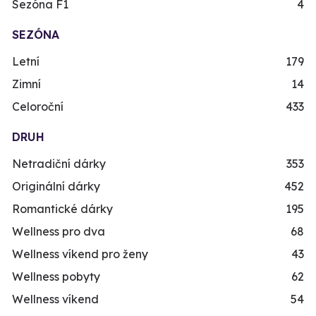
Sezóna F1
4
SEZÓNA
Letní
179
Zimní
14
Celoroční
433
DRUH
Netradiční dárky
353
Originální dárky
452
Romantické dárky
195
Wellness pro dva
68
Wellness víkend pro ženy
43
Wellness pobyty
62
Wellness víkend
54