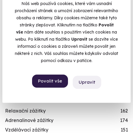
Náš web používá cookies, které vám usnadní
Nejprodávanější dárky pro muže
71
procházení stránek a umožní zobrazení relevantního
Zážitky pro děti
111
obsahu a reklamy. Díky cookies můžeme také tyto
stránky zlepšovat. Kliknutím na tlačítko
Povolit
VĚK
vše
nám dáte souhlas s použitím všech cookies na
Mladý muž/mladá žena
489
webu. Po kliknutí na tlačítko
Upravit
se dozvíte více
informací o cookies a zároveň můžete povolit jen
Teenager/Teenagerka
209
některé z nich. Váš souhlas můžete kdykoliv odvolat
Třicátník/třicátnice
535
pomocí odkazu v patičce.
Ještě není v důchodu/V nejlepších letech
496
Dědeček/babička
243
Povolit vše
Upravit
Dítě/dítko
109
TYP
Relaxační zážitky
162
Adrenalinové zážitky
174
Vzdělávací zážitky
151