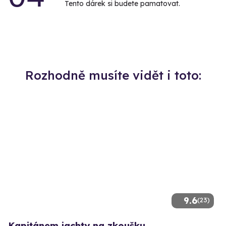
Tento dárek si budete pamatovat.
Rozhodně musíte vidět i toto:
9.6
(23)
Kapitánem jachty na zkoušku