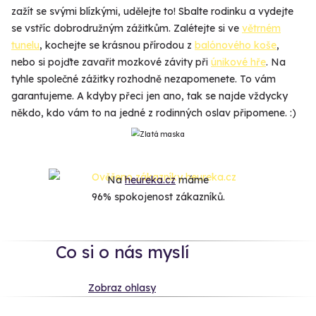
zažít se svými blízkými, udělejte to! Sbalte rodinku a vydejte
se vstříc dobrodružným zážitkům. Zalétejte si ve
větrném
tunelu
, kochejte se krásnou přírodou z
balónového koše
,
nebo si pojďte zavařit mozkové závity při
únikové hře
. Na
tyhle společné zážitky rozhodně nezapomenete. To vám
garantujeme. A kdyby přeci jen ano, tak se najde vždycky
někdo, kdo vám to na jedné z rodinných oslav připomene. :)
Na
heureka.cz
máme
96% spokojenost zákazníků.
Co si o nás myslí
Zobraz ohlasy