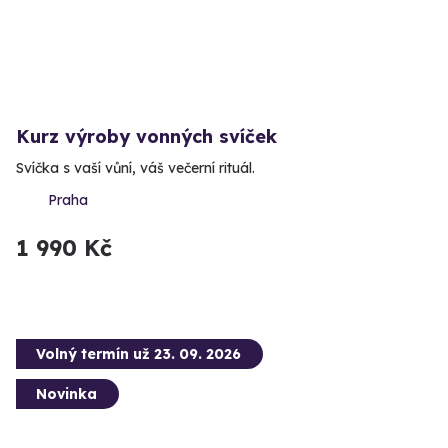
Kurz výroby vonných svíček
Svíčka s vaší vůní, váš večerní rituál.
Praha
1 990 Kč
Volný termín už 23. 09. 2026
Novinka