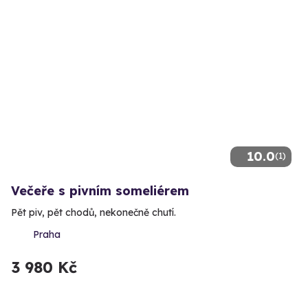
10.0
(1)
Večeře s pivním someliérem
Pět piv, pět chodů, nekonečně chutí.
Praha
3 980 Kč