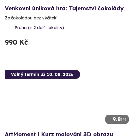
Venkovní úniková hra: Tajemství čokolády
Za čokoládou bez výčitek!
Praha (+ 2 další lokality)
990 Kč
Volný termín už 10. 08. 2026
9.8
(4)
ArtMoment | Kurz malování 3D obrazu