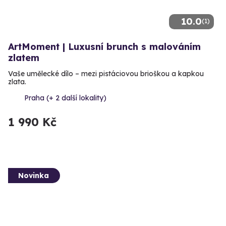
10.0
(1)
ArtMoment | Luxusní brunch s malováním
zlatem
Vaše umělecké dílo – mezi pistáciovou brioškou a kapkou
zlata.
Praha (+ 2 další lokality)
1 990 Kč
Novinka