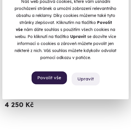
Náš web používá cookies, které vám usnadní
procházení stránek a umožní zobrazení relevantního
obsahu a reklamy. Díky cookies můžeme také tyto
stránky zlepšovat. Kliknutím na tlačítko
Povolit
vše
nám dáte souhlas s použitím všech cookies na
webu. Po kliknutí na tlačítko
Upravit
se dozvíte více
informací o cookies a zároveň můžete povolit jen
některé z nich. Váš souhlas můžete kdykoliv odvolat
pomocí odkazu v patičce.
Profesionální venkovní focení
Focení dle vašeho výběru - v páru, s rodinou, nebo se
Povolit vše
Upravit
záběrem pouze na vás.
Praha
4 250 Kč