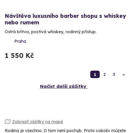
Návštěva luxusního barber shopu s whiskey
nebo rumem
Ostrá břitva, poctivá whiskey, rodinný přístup.
Praha
1 550 Kč
1
2
3
»
Načíst další zážitky
Zobrazit zážitky na mapě
Rodina je všechno. O tom není pochyb. Proto cokoliv můžete