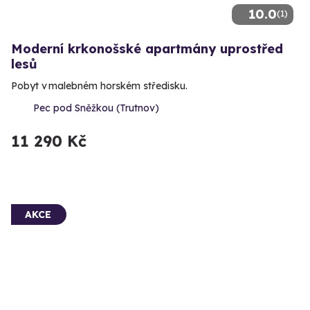
10.0
(1)
Moderní krkonošské apartmány uprostřed
lesů
Pobyt v malebném horském středisku.
Pec pod Sněžkou (Trutnov)
11 290 Kč
AKCE