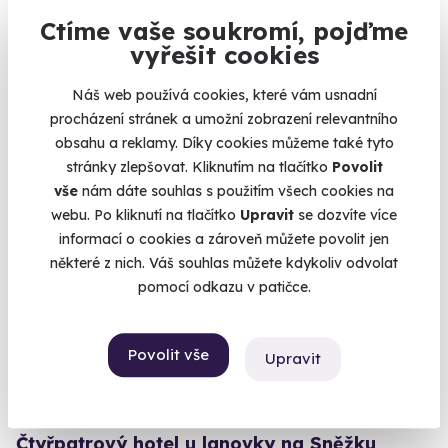
Ubytování v historické sýpce na Farmě Bláto
Ctíme vaše soukromí, pojďme
Luxusní ubytování s výhledem na farmu!
vyřešit cookies
Uhlířské Janovice (okres Kutná Hora)
(Kutná Hora)
Náš web používá cookies, které vám usnadní
procházení stránek a umožní zobrazení relevantního
9 660 Kč
obsahu a reklamy. Díky cookies můžeme také tyto
stránky zlepšovat. Kliknutím na tlačítko
Povolit
vše
nám dáte souhlas s použitím všech cookies na
webu. Po kliknutí na tlačítko
Upravit
se dozvíte více
informací o cookies a zároveň můžete povolit jen
Volný termín už 08. 08. 2026
některé z nich. Váš souhlas můžete kdykoliv odvolat
AKCE
pomocí odkazu v patičce.
Povolit vše
Upravit
Čtyřpatrový hotel u lanovky na Sněžku