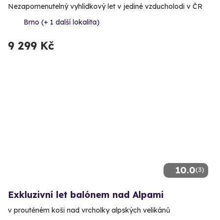
Nezapomenutelný vyhlídkový let v jediné vzducholodi v ČR
Brno (+ 1 další lokalita)
9 299 Kč
10.0
(3)
Exkluzivní let balónem nad Alpami
v proutěném koši nad vrcholky alpských velikánů