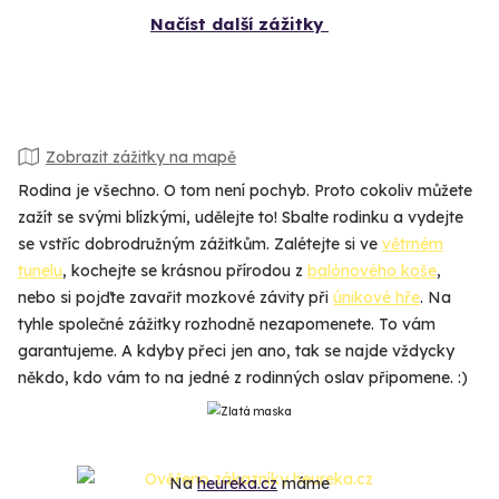
Načíst další zážitky
Zobrazit zážitky na mapě
Rodina je všechno. O tom není pochyb. Proto cokoliv můžete
zažít se svými blízkými, udělejte to! Sbalte rodinku a vydejte
se vstříc dobrodružným zážitkům. Zalétejte si ve
větrném
tunelu
, kochejte se krásnou přírodou z
balónového koše
,
nebo si pojďte zavařit mozkové závity při
únikové hře
. Na
tyhle společné zážitky rozhodně nezapomenete. To vám
garantujeme. A kdyby přeci jen ano, tak se najde vždycky
někdo, kdo vám to na jedné z rodinných oslav připomene. :)
Na
heureka.cz
máme