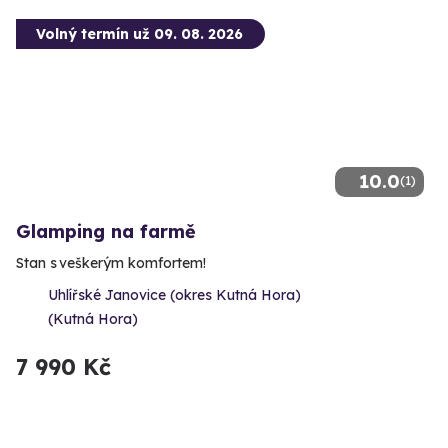
Volný termín už 09. 08. 2026
10.0
(1)
Glamping na farmě
Stan s veškerým komfortem!
Uhlířské Janovice (okres Kutná Hora)
(Kutná Hora)
7 990 Kč