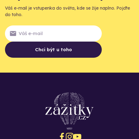
Váš e-mail je vstupenka do světa, kde se žije naplno. Pojďte
do toho.
Chci být u toho