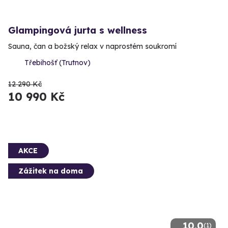
Glampingová jurta s wellness
Sauna, čan a božský relax v naprostém soukromí
Třebihošť (Trutnov)
12 290 Kč
10 990 Kč
AKCE
Zážitek na doma
10.0
(1)