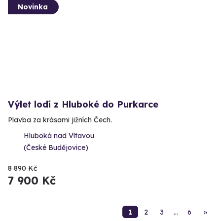
Novinka
Výlet lodí z Hluboké do Purkarce
Plavba za krásami jižních Čech.
Hluboká nad Vltavou
(České Budějovice)
8 890 Kč
7 900 Kč
1
2
3
…
6
»