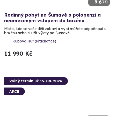
9.6
(16)
Rodinný pobyt na Šumavě s polopenzí a
neomezeným vstupem do bazénu
Místo, kde se vaše děti zabaví a vy si můžete odpočinout u
bazénu nebo si užít výlety po Šumavě.
Kubova Huť (Prachatice)
11 990 Kč
Volný termín už 15. 08. 2026
AKCE