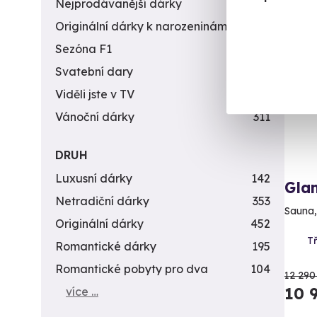
Nejprodávanější dárky
56
Originální dárky k narozeninám
422
AK
Sezóna F1
4
Svatební dary
196
Viděli jste v TV
31
Vánoční dárky
311
DRUH
Luxusní dárky
142
Glam
Netradiční dárky
353
Sauna,
Originální dárky
452
Tř
Romantické dárky
195
Romantické pobyty pro dva
104
12 290
10 
více …