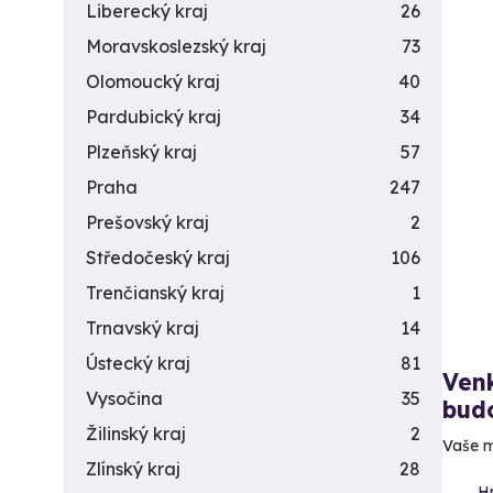
Liberecký kraj
26
Moravskoslezský kraj
73
Olomoucký kraj
40
Pardubický kraj
34
Plzeňský kraj
57
Praha
247
Prešovský kraj
2
Středočeský kraj
106
Trenčianský kraj
1
Trnavský kraj
14
Ústecký kraj
81
Venk
Vysočina
35
bud
Žilinský kraj
2
Vaše m
Zlínský kraj
28
H