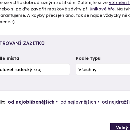
e se vstříc dobrodružným zážitkům. Zalétejte si ve
větrném t
 nebo si pojďte zavařit mozkové závity při
únikové hře
. Na t
arantujeme. A kdyby přeci jen ano, tak se najde vždycky něk
ene. :)
LTROVÁNÍ ZÁŽITKŮ
le místa
Podle typu
od nejoblíbenějších
od nejlevnějších
od nejdražš
it:
Volný 