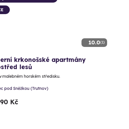
CE
10.0
(1)
erní krkonošské apartmány
střed lesů
v malebném horském středisku.
ec pod Sněžkou (Trutnov)
290 Kč