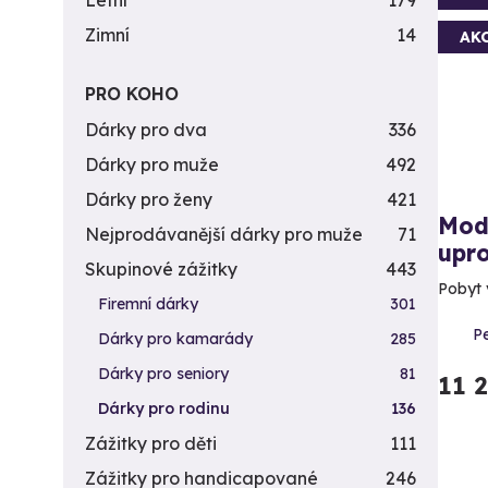
Letní
179
Zimní
14
AK
PRO KOHO
Dárky pro dva
336
Dárky pro muže
492
Dárky pro ženy
421
Mod
Nejprodávanější dárky pro muže
71
upro
Skupinové zážitky
443
Pobyt 
Firemní dárky
301
P
Dárky pro kamarády
285
Dárky pro seniory
81
11 
Dárky pro rodinu
136
Zážitky pro děti
111
Zážitky pro handicapované
246