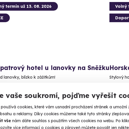
ný termín už 13. 08. 2026
Volný 
CE
Dopor
patrový hotel u lanovky na Sněžku
Horsk
d lanovky, blízko k zážitkům!
Stylový ho
ec pod Sněžkou (Trutnov)
Pec 
e vaše soukromí, pojďme vyřešit co
13 19
 Kč
používá cookies, které vám usnadní procházení stránek a umožní 
30 Kč
obsahu a reklamy. Díky cookies můžeme také tyto stránky zlepšovat
it vše
nám dáte souhlas s použitím všech cookies na webu. Po kliknu
ozvíte více informací o cookies a zároveň můžete povolit jen někter