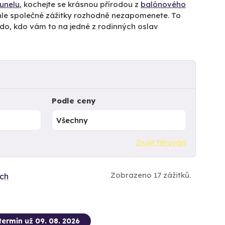
unelu
, kochejte se krásnou přírodou z
balónového
yhle společné zážitky rozhodně nezapomenete. To
do, kdo vám to na jedné z rodinných oslav
Podle ceny
Zrušit filtrování
Zobrazeno 17 zážitků.
ích
termín už 09. 08. 2026