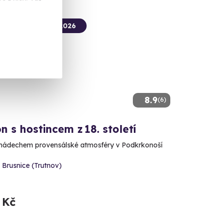
termín už 11. 08. 2026
8.9
(6)
n s hostincem z 18. století
 nádechem provensálské atmosféry v Podkrkonoší
 Brusnice (Trutnov)
 Kč