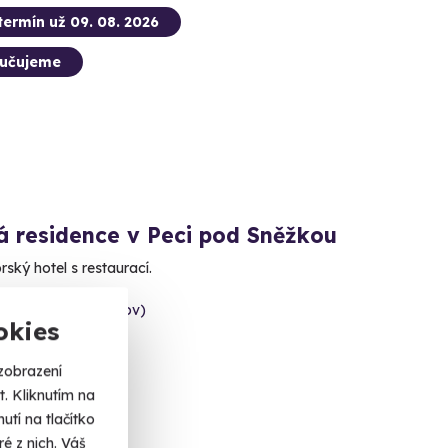
termín už 09. 08. 2026
učujeme
á residence v Peci pod Sněžkou
rský hotel s restaurací.
pod Sněžkou (Trutnov)
okies
0 Kč
zobrazení
. Kliknutím na
tí na tlačítko
é z nich. Váš