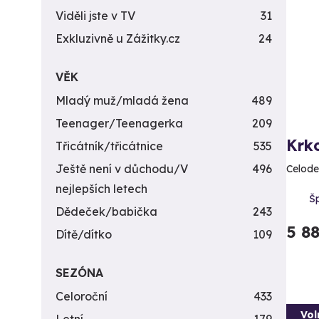
Viděli jste v TV
31
Exkluzivně u Zážitky.cz
24
VĚK
Mladý muž/mladá žena
489
Teenager/Teenagerka
209
Krk
Třicátník/třicátnice
535
Ještě není v důchodu/V
496
Celode
nejlepších letech
Šp
Dědeček/babička
243
5 8
Dítě/dítko
109
SEZÓNA
Celoroční
433
Vol