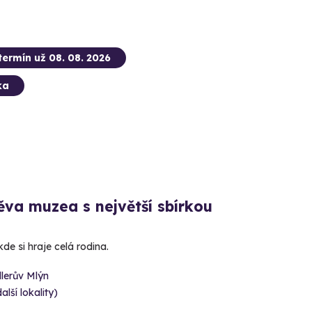
termín už 08. 08. 2026
ka
va muzea s největší sbírkou
e si hraje celá rodina.
lerův Mlýn
alší lokality)