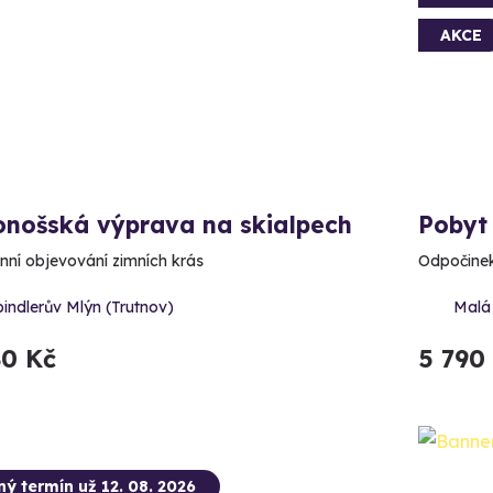
AKCE
onošská výprava na skialpech
Pobyt 
nní objevování zimních krás
Odpočinek
indlerův Mlýn (Trutnov)
Malá
80 Kč
5 790
ný termín už 12. 08. 2026