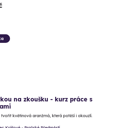
č
ka
tkou na zkoušku - kurz práce s
nami
tvořit květinová aranžmá, která potěší i okouzlí.
ec Králové - Pražské Předměstí