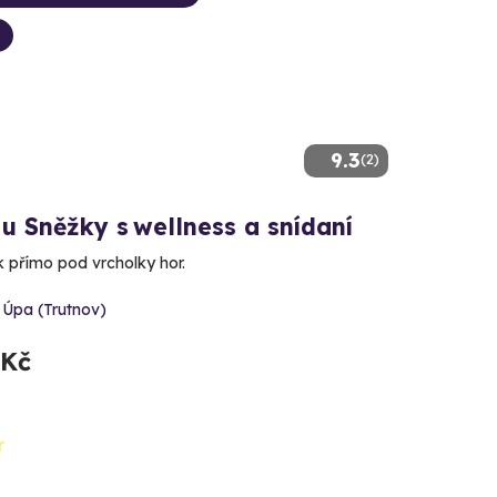
9.3
(2)
u Sněžky s wellness a snídaní
 přímo pod vrcholky hor.
 Úpa (Trutnov)
 Kč