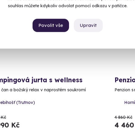
souhlas můžete kdykoliv odvolat pomocí odkazu v patičce.
CE
Volný 
Povolit vše
Upravit
AKCE
pingová jurta s wellness
Penzio
 čan a božský relax v naprostém soukromí
Penzion s
ebihošť (Trutnov)
Horní
 Kč
4 860 Kč
990 Kč
4 460