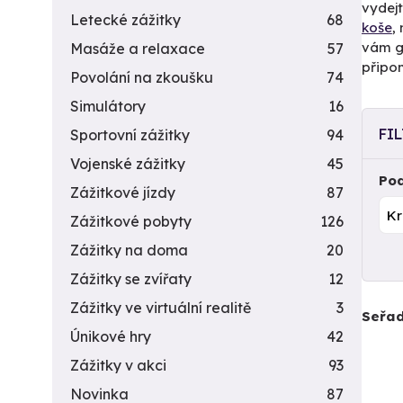
vydejt
Letecké zážitky
68
koše
,
vám g
Masáže a relaxace
57
připom
Povolání na zkoušku
74
Simulátory
16
FI
Sportovní zážitky
94
Vojenské zážitky
45
Pod
Zážitkové jízdy
87
Zážitkové pobyty
126
Zážitky na doma
20
Zážitky se zvířaty
12
Zážitky ve virtuální realitě
3
Seřad
Únikové hry
42
Zážitky v akci
93
Novinka
87