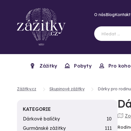
O nás
Blog
Kontakt
Zážitky
Pobyty
Pro koho
Zážitky.cz
Skupinové zážitky
Dárky pro rodinu
Dá
KATEGORIE
Zo
Dárkové balíčky
10
Rodina
Gurmánské zážitky
111