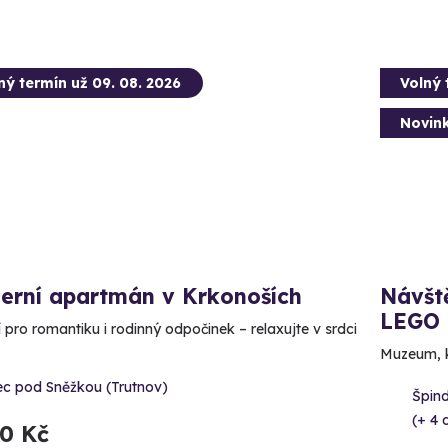
ný termín už 09. 08. 2026
Volný 
Novin
erní apartmán v Krkonoších
Návště
LEGO
í pro romantiku i rodinný odpočinek – relaxujte v srdci
Muzeum, kd
ec pod Sněžkou (Trutnov)
Špind
(+ 4 d
90 Kč