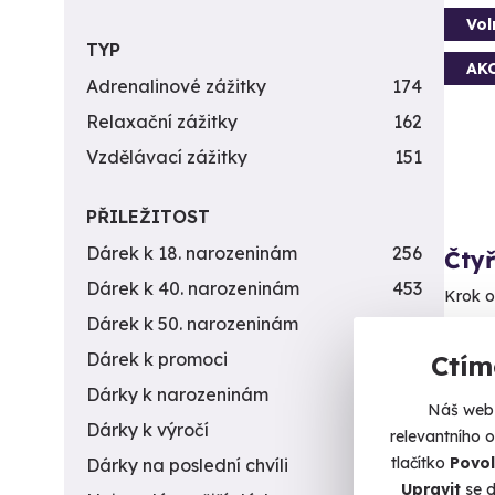
Vol
TYP
AK
Adrenalinové zážitky
174
Relaxační zážitky
162
Vzdělávací zážitky
151
PŘILEŽITOST
Dárek k 18. narozeninám
256
Čtyř
Dárek k 40. narozeninám
453
Krok o
Dárek k 50. narozeninám
378
P
Dárek k promoci
245
Ctím
Dárky k narozeninám
551
10 850
Náš web 
9 5
Dárky k výročí
294
relevantního 
tlačítko
Povol
Dárky na poslední chvíli
450
Upravit
se d