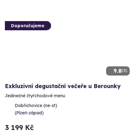
Doporučujeme
9.8
(3)
Exkluzivní degustační večeře u Berounky
Jedinečné čtyřchodové menu
Dobřichovice (ne-st)
(Plzeň-západ)
3 199 Kč