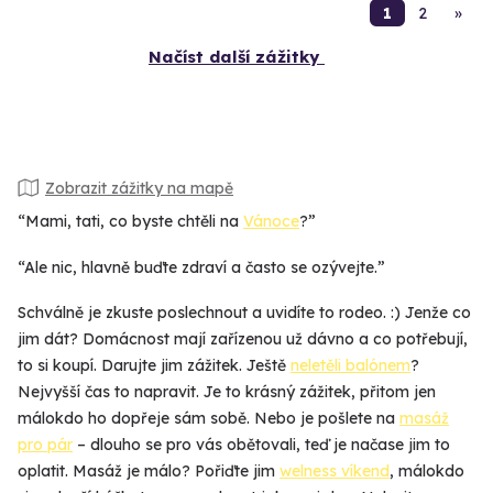
1
2
»
Načíst další zážitky
Zobrazit zážitky na mapě
“Mami, tati, co byste chtěli na
Vánoce
?”
“Ale nic, hlavně buďte zdraví a často se ozývejte.”
Schválně je zkuste poslechnout a uvidíte to rodeo. :) Jenže co
jim dát? Domácnost mají zařízenou už dávno a co potřebují,
to si koupí. Darujte jim zážitek. Ještě
neletěli balónem
?
Nejvyšší čas to napravit. Je to krásný zážitek, přitom jen
málokdo ho dopřeje sám sobě. Nebo je pošlete na
masáž
pro pár
– dlouho se pro vás obětovali, teď je načase jim to
oplatit. Masáž je málo? Pořiďte jim
welness víkend
, málokdo