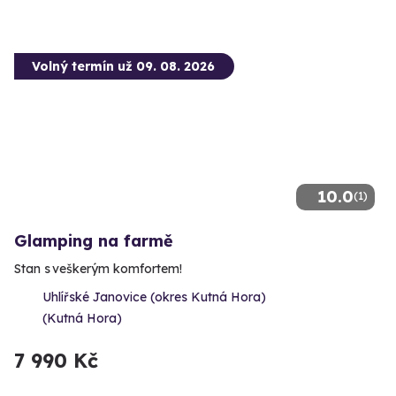
Volný termín už 09. 08. 2026
10.0
(1)
Glamping na farmě
Stan s veškerým komfortem!
Uhlířské Janovice (okres Kutná Hora)
(Kutná Hora)
7 990 Kč