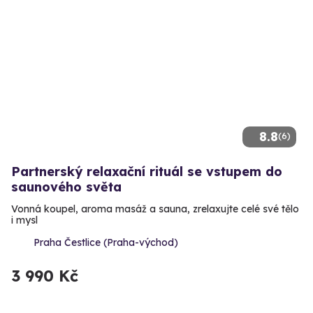
8.8
(6)
Partnerský relaxační rituál se vstupem do
saunového světa
Vonná koupel, aroma masáž a sauna, zrelaxujte celé své tělo
i mysl
Praha Čestlice (Praha-východ)
3 990 Kč