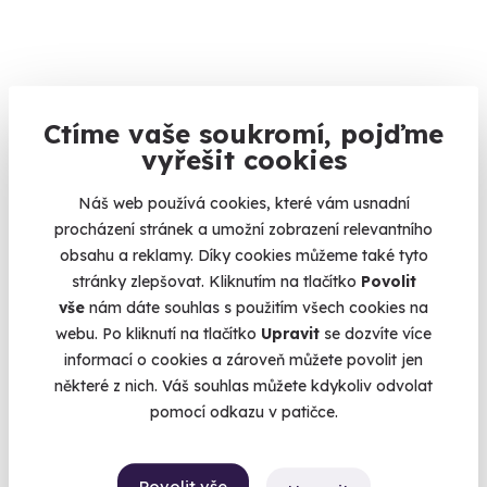
Volný termín už 10. 08. 2026
Ctíme vaše soukromí, pojďme
AKCE
vyřešit cookies
Náš web používá cookies, které vám usnadní
procházení stránek a umožní zobrazení relevantního
obsahu a reklamy. Díky cookies můžeme také tyto
9.6
(1897)
stránky zlepšovat. Kliknutím na tlačítko
Povolit
vše
nám dáte souhlas s použitím všech cookies na
Let balónem
webu. Po kliknutí na tlačítko
Upravit
se dozvíte více
Dechberoucí výhled a nezapomenutelný zážitek
informací o cookies a zároveň můžete povolit jen
některé z nich. Váš souhlas můžete kdykoliv odvolat
Benešov (Konopiště)
pomocí odkazu v patičce.
(+ 40 dalších lokalit)
3 490 Kč
Povolit vše