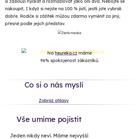
si zaslouží hýčkat a rozmazlovat jako oni dva. Nebojte se
nakoupit, I když si nejste na 100 % jistí, jestli jste vybrali
dobře. Rodiče si zážitek můžou zdarma vyměnit za jiný,
přesně podle jejich představ.
Na
heureka.cz
máme
96% spokojenost zákazníků.
Co si o nás myslí
Zobraz ohlasy
Vše umíme pojistit
Jeden nikdy neví. Máme nejvyšší