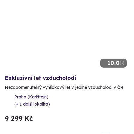
10.0
(1)
Exkluzivní let vzducholodí
Nezapomenutelný vyhlídkový let v jediné vzducholodi v ČR
Praha (Karlštejn)
(+ 1 další lokalita)
9 299 Kč