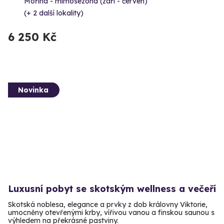
Mořina - mimosezóna (září - červen)
(+ 2 další lokality)
6 250 Kč
Novinka
Luxusní pobyt se skotským wellness a večeří
Skotská noblesa, elegance a prvky z dob královny Viktorie,
umocněny otevřenými krby, vířivou vanou a finskou saunou s
výhledem na překrásné pastviny.