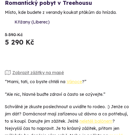
Romantický pobyt v Treehousu
Místo, kde budete z verandy koukat ptákům do hnízda.
Křižany (Liberec)
5 590 Kč
5 290 Kč
Zobrazit zážitky na mapě
“Mami, tati, co byste chtěli na
Vánoce
?”
“Ale nic, hlavně buďte zdraví a často se ozývejte.”
Schválně je zkuste poslechnout a uvidíte to rodeo. :) Jenže co
jim dát? Domácnost mají zařízenou už dávno a co potřebují,
to si koupí. Darujte jim zážitek. Ještě
neletěli balónem
?
Nejvyšší čas to napravit. Je to krásný zážitek, přitom jen