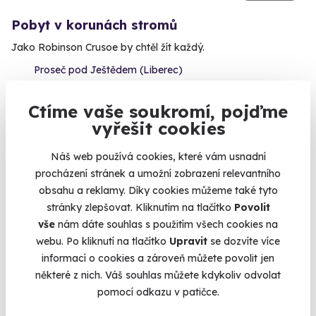
Pobyt v korunách stromů
Jako Robinson Crusoe by chtěl žít každý.
Proseč pod Ještědem (Liberec)
4 990 Kč
Ctíme vaše soukromí, pojďme
4 250 Kč
vyřešit cookies
Náš web používá cookies, které vám usnadní
procházení stránek a umožní zobrazení relevantního
obsahu a reklamy. Díky cookies můžeme také tyto
Volný termín už 02. 11. 2026
stránky zlepšovat. Kliknutím na tlačítko
Povolit
vše
nám dáte souhlas s použitím všech cookies na
webu. Po kliknutí na tlačítko
Upravit
se dozvíte více
informací o cookies a zároveň můžete povolit jen
některé z nich. Váš souhlas můžete kdykoliv odvolat
pomocí odkazu v patičce.
9.2
(9)