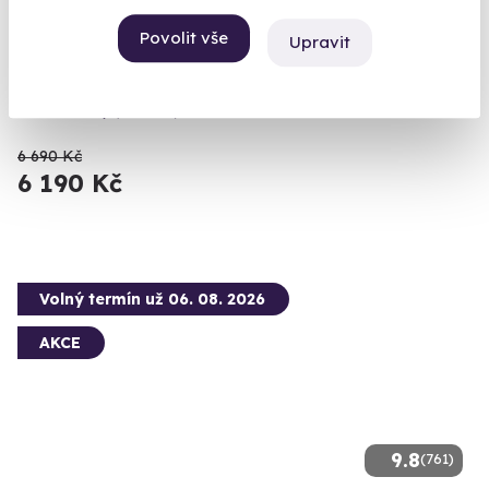
Romantický glamping na rozhledně
Povolit vše
Upravit
Nalezněte odpočinek na unikátní glampingové rozhledně nad
korunami stromů s výhledem na Ještěd
Křižany (Liberec)
6 690 Kč
6 190 Kč
Volný termín už 06. 08. 2026
AKCE
9.8
(761)