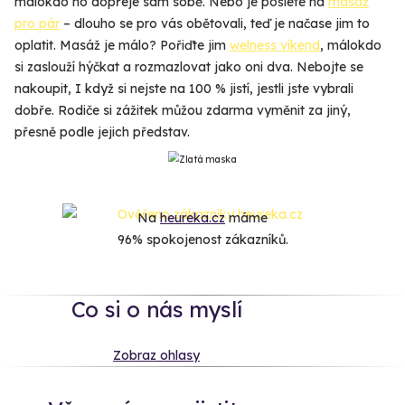
málokdo ho dopřeje sám sobě. Nebo je pošlete na
masáž
pro pár
– dlouho se pro vás obětovali, teď je načase jim to
oplatit. Masáž je málo? Pořiďte jim
welness víkend
, málokdo
si zaslouží hýčkat a rozmazlovat jako oni dva. Nebojte se
nakoupit, I když si nejste na 100 % jistí, jestli jste vybrali
dobře. Rodiče si zážitek můžou zdarma vyměnit za jiný,
přesně podle jejich představ.
Na
heureka.cz
máme
96% spokojenost zákazníků.
Co si o nás myslí
Zobraz ohlasy