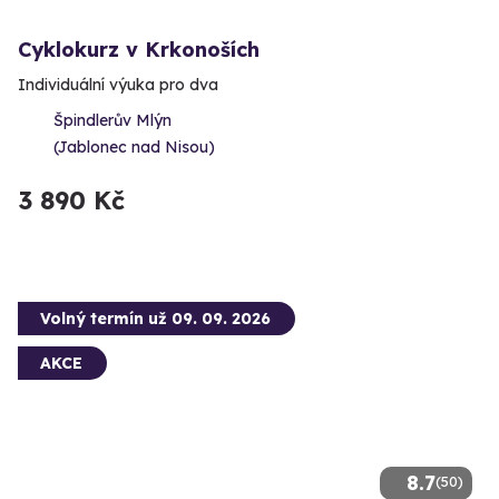
Cyklokurz v Krkonoších
Individuální výuka pro dva
Špindlerův Mlýn
(Jablonec nad Nisou)
3 890 Kč
Volný termín už 09. 09. 2026
AKCE
8.7
(50)