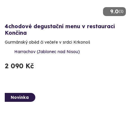
9.0
(1)
4chodové degustační menu v restauraci
Končina
Gurmánský oběd či večeře v srdci Krkonoš
Harrachov (Jablonec nad Nisou)
2 090 Kč
Novinka