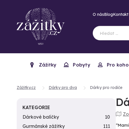
O nás
Blog
Kontakt
Zážitky
Pobyty
Pro koho
Zážitky.cz
Dárky pro dva
Dárky pro rodiče
Dá
KATEGORIE
Zo
Dárkové balíčky
10
“Mami,
Gurmánské zážitky
111