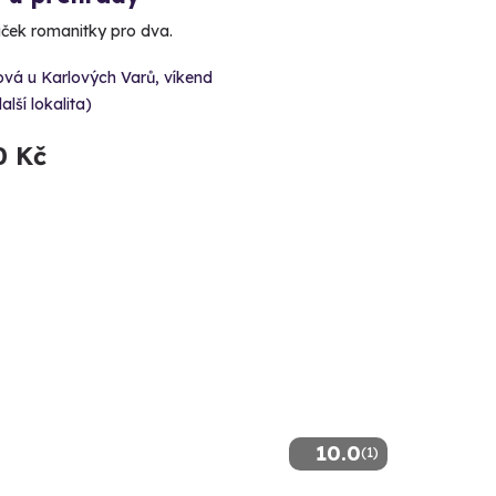
iček romanitky pro dva.
vá u Karlových Varů, víkend
alší lokalita)
0 Kč
10.0
(1)