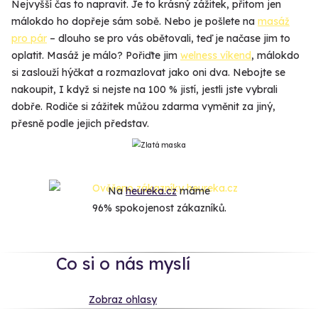
Nejvyšší čas to napravit. Je to krásný zážitek, přitom jen
málokdo ho dopřeje sám sobě. Nebo je pošlete na
masáž
pro pár
– dlouho se pro vás obětovali, teď je načase jim to
oplatit. Masáž je málo? Pořiďte jim
welness víkend
, málokdo
si zaslouží hýčkat a rozmazlovat jako oni dva. Nebojte se
nakoupit, I když si nejste na 100 % jistí, jestli jste vybrali
dobře. Rodiče si zážitek můžou zdarma vyměnit za jiný,
přesně podle jejich představ.
Na
heureka.cz
máme
96% spokojenost zákazníků.
Co si o nás myslí
Zobraz ohlasy