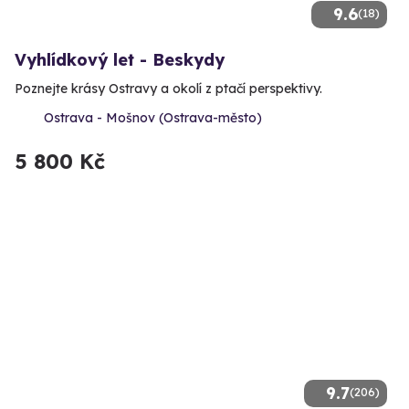
9.6
(18)
Vyhlídkový let - Beskydy
Poznejte krásy Ostravy a okolí z ptačí perspektivy.
Ostrava - Mošnov (Ostrava-město)
5 800 Kč
9.7
(206)