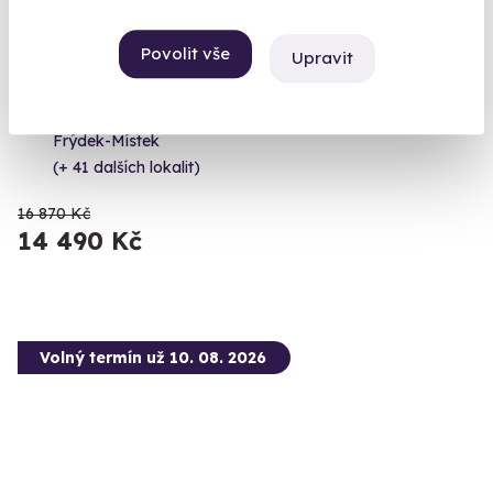
9.8
(92)
Povolit vše
Upravit
Privátní let balónem
Let balónem jen pro vás a vaše blízké.
Frýdek-Místek
(+ 41 dalších lokalit)
16 870 Kč
14 490 Kč
Volný termín už 10. 08. 2026