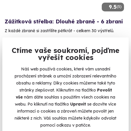
9.5
(5)
Zážitková střelba: Dlouhé zbraně - 6 zbraní
Z každé zbraně si zastřílíte pětkrát - celkem 30 výstřelů.
Budišov nad Budišovkou (okres Opava)
(+ 28 dalších lokalit)
Ctíme vaše soukromí, pojďme
vyřešit cookies
1 899 Kč
Náš web používá cookies, které vám usnadní
procházení stránek a umožní zobrazení relevantního
obsahu a reklamy. Díky cookies můžeme také tyto
stránky zlepšovat. Kliknutím na tlačítko
Povolit
Volný termín už 10. 08. 2026
vše
nám dáte souhlas s použitím všech cookies na
AKCE
webu. Po kliknutí na tlačítko
Upravit
se dozvíte více
informací o cookies a zároveň můžete povolit jen
některé z nich. Váš souhlas můžete kdykoliv odvolat
pomocí odkazu v patičce.