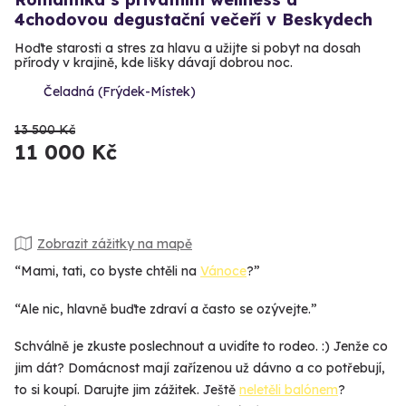
4chodovou degustační večeří v Beskydech
Hoďte starosti a stres za hlavu a užijte si pobyt na dosah
přírody v krajině, kde lišky dávají dobrou noc.
Čeladná (Frýdek-Místek)
13 500 Kč
11 000 Kč
Zobrazit zážitky na mapě
“Mami, tati, co byste chtěli na
Vánoce
?”
“Ale nic, hlavně buďte zdraví a často se ozývejte.”
Schválně je zkuste poslechnout a uvidíte to rodeo. :) Jenže co
jim dát? Domácnost mají zařízenou už dávno a co potřebují,
to si koupí. Darujte jim zážitek. Ještě
neletěli balónem
?