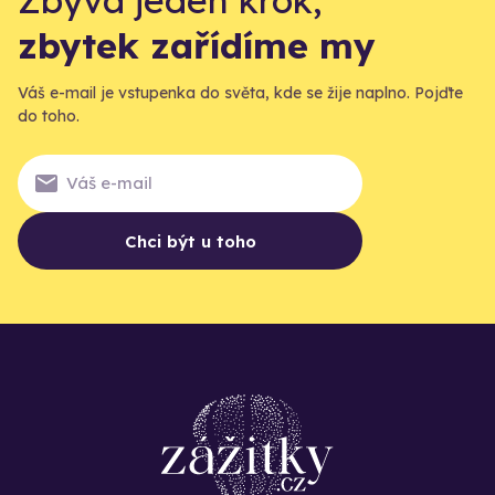
Zbývá jeden krok,
zbytek zařídíme my
Váš e-mail je vstupenka do světa, kde se žije naplno. Pojďte
do toho.
Chci být u toho