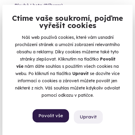
Dlouhá Lhota (Příbram)
Ctíme vaše soukromí, pojďme
5 400 Kč
vyřešit cookies
Náš web používá cookies, které vám usnadní
procházení stránek a umožní zobrazení relevantního
obsahu a reklamy. Díky cookies můžeme také tyto
Volný termín už 14. 08. 2026
stránky zlepšovat. Kliknutím na tlačítko
Povolit
Doporučujeme
vše
nám dáte souhlas s použitím všech cookies na
webu. Po kliknutí na tlačítko
Upravit
se dozvíte více
informací o cookies a zároveň můžete povolit jen
některé z nich. Váš souhlas můžete kdykoliv odvolat
pomocí odkazu v patičce.
10.0
(3)
Romantický wellness pobyt na zámku
Povolit vše
Upravit
Luxus, klid a zážitky ve dvou na historickém panství
Dlouhá Lhota (Příbram)