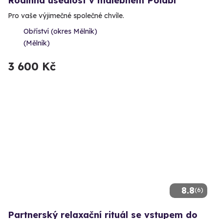
Rodinná usedlost v malebném Polabí
Pro vaše výjimečné společné chvíle.
Obříství (okres Mělník)
(Mělník)
3 600 Kč
8.8
(6)
Partnerský relaxační rituál se vstupem do