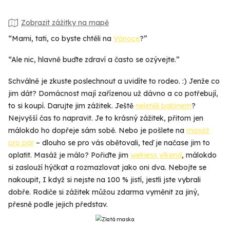
Zobrazit zážitky na mapě
“Mami, tati, co byste chtěli na
Vánoce
?”
“Ale nic, hlavně buďte zdraví a často se ozývejte.”
Schválně je zkuste poslechnout a uvidíte to rodeo. :) Jenže co
jim dát? Domácnost mají zařízenou už dávno a co potřebují,
to si koupí. Darujte jim zážitek. Ještě
neletěli balónem
?
Nejvyšší čas to napravit. Je to krásný zážitek, přitom jen
málokdo ho dopřeje sám sobě. Nebo je pošlete na
masáž
pro pár
– dlouho se pro vás obětovali, teď je načase jim to
oplatit. Masáž je málo? Pořiďte jim
welness víkend
, málokdo
si zaslouží hýčkat a rozmazlovat jako oni dva. Nebojte se
nakoupit, I když si nejste na 100 % jistí, jestli jste vybrali
dobře. Rodiče si zážitek můžou zdarma vyměnit za jiný,
přesně podle jejich představ.