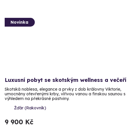
Novinka
Luxusní pobyt se skotským wellness a večeří
Skotská noblesa, elegance a prvky z dob královny Viktorie,
umocněny otevřenými krby, vířivou vanou a finskou saunou s
výhledem na překrásné pastviny.
Žďár (Rakovník)
9 900 Kč