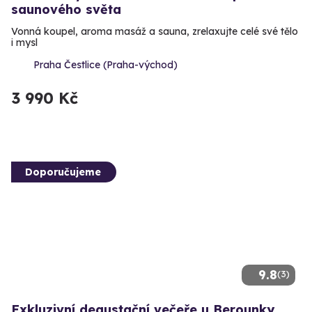
saunového světa
Vonná koupel, aroma masáž a sauna, zrelaxujte celé své tělo
i mysl
Praha Čestlice (Praha-východ)
3 990 Kč
Doporučujeme
9.8
(3)
Exkluzivní degustační večeře u Berounky