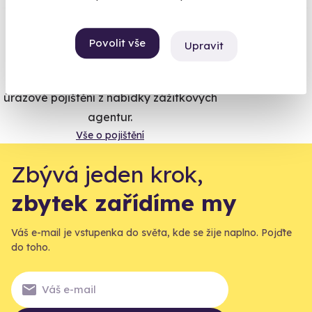
Vše umíme pojistit
Povolit vše
Upravit
Jeden nikdy neví. Máme nejvyšší
úrazové pojištění z nabídky zážitkových
agentur.
Vše o pojištění
Zbývá jeden krok,
zbytek zařídíme my
Váš e-mail je vstupenka do světa, kde se žije naplno. Pojďte
do toho.