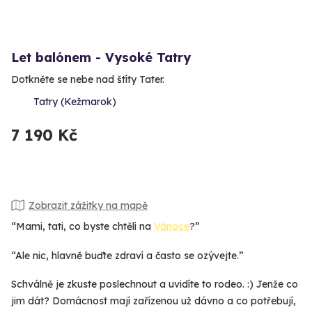
Let balónem - Vysoké Tatry
Dotkněte se nebe nad štíty Tater.
Tatry (Kežmarok)
7 190 Kč
Zobrazit zážitky na mapě
“Mami, tati, co byste chtěli na
Vánoce
?”
“Ale nic, hlavně buďte zdraví a často se ozývejte.”
Schválně je zkuste poslechnout a uvidíte to rodeo. :) Jenže co
jim dát? Domácnost mají zařízenou už dávno a co potřebují,