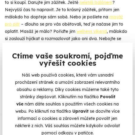
to si koupí. Darujte jim zážitek. Ještě
neletěli balónem
?
Nejvyšší čas to napravit. Je to krásný zážitek, přitom jen
málokdo ho dopřeje sám sobě. Nebo je pošlete na
masáž
pro pár
– dlouho se pro vás obětovali, teď je načase jim to
oplatit. Masáž je málo? Pořiďte jim
welness víkend
, málokdo
si zaslouží hýčkat a rozmazlovat jako oni dva. Nebojte se
nakoupit, I když si nejste na 100 % jistí, jestli jste vybrali
dobře. Rodiče si zážitek můžou zdarma vyměnit za jiný,
Ctíme vaše soukromí, pojďme
přesně podle jejich představ.
vyřešit cookies
Náš web používá cookies, které vám usnadní
procházení stránek a umožní zobrazení relevantního
Na
heureka.cz
máme
obsahu a reklamy. Díky cookies můžeme také tyto
96% spokojenost zákazníků.
stránky zlepšovat. Kliknutím na tlačítko
Povolit
vše
nám dáte souhlas s použitím všech cookies na
webu. Po kliknutí na tlačítko
Upravit
se dozvíte více
Co si o nás myslí
informací o cookies a zároveň můžete povolit jen
některé z nich. Váš souhlas můžete kdykoliv odvolat
pomocí odkazu v patičce.
Zobraz ohlasy