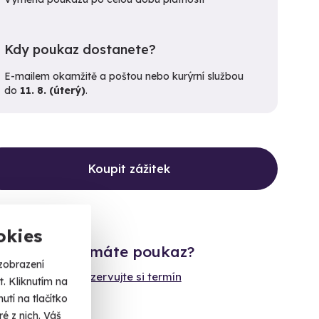
Kdy poukaz dostanete?
E-mailem okamžitě a poštou nebo kurýrní službou
do
11. 8. (úterý)
.
Koupit zážitek
okies
Již máte poukaz?
zobrazení
Rezervujte si termín
. Kliknutím na
tí na tlačítko
é z nich. Váš