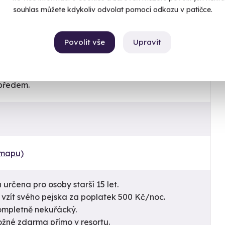
souhlas můžete kdykoliv odvolat pomocí odkazu v patičce.
Povolit vše
Upravit
 předem.
 mapu)
 určena pro osoby starší 15 let.
 vzít svého pejska za poplatek 500 Kč/noc.
kompletně nekuřácký.
ožné zdarma přímo v resortu.