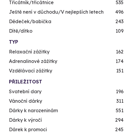
Třicátník/třicátnice
535
Ještě není v důchodu/V nejlepších letech
496
Dědeček/babička
243
Dítě/dítko
109
TYP
Relaxační zážitky
162
Adrenalinové zážitky
174
Vzdělávací zážitky
151
PŘILEŽITOST
Svatební dary
196
Vánoční dárky
311
Dárky k narozeninám
551
Dárky k výročí
294
Dárek k promoci
245