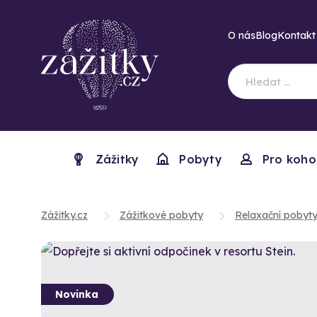
O nás
Blog
Kontakt
Zážitky
Pobyty
Pro koho
Zážitky.cz
Zážitkové pobyty
Relaxační pobyt
Novinka