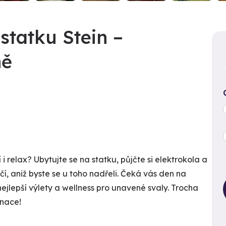
statku Stein –
ně
i relax? Ubytujte se na statku, půjčte si elektrokola a
, aniž byste se u toho nadřeli. Čeká vás den na
 nejlepší výlety a wellness pro unavené svaly. Trocha
inace!