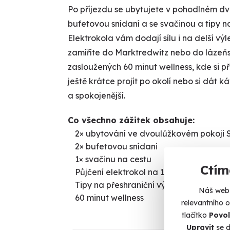
Po příjezdu se ubytujete v pohodlném d
bufetovou snídaní a se svačinou a tipy n
Elektrokola vám dodají sílu i na delší výl
zamíříte do Marktredwitz nebo do láze
zasloužených 60 minut wellness, kde si p
ještě krátce projít po okolí nebo si dát 
a spokojenější.
Co všechno zážitek obsahuje:
2× ubytování ve dvoulůžkovém pokoji 
2× bufetovou snídani
1× svačinu na cestu
Ctím
Půjčení elektrokol na 1 den
Tipy na přeshraniční výlety
Náš web 
60 minut wellness
relevantního 
tlačítko
Povol
Upravit
se d