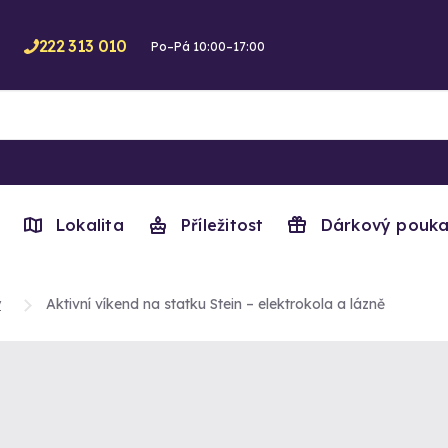
222 313 010
Po–Pá 10:00–17:00
Lokalita
Příležitost
Dárkový pouka
y
Aktivní víkend na statku Stein – elektrokola a lázně