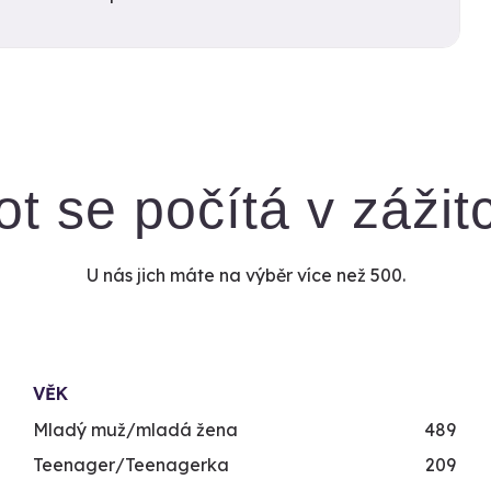
ot se počítá v zážit
U nás jich máte na výběr více než 500.
VĚK
Mladý muž/mladá žena
489
Teenager/Teenagerka
209