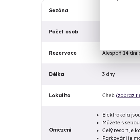
Sezóna
Duben - říjen
Počet osob
2
Rezervace
Alespoň 14 dní
Délka
3 dny
Lokalita
Cheb
(zobrazit
Elektrokola jsou
Můžete s sebou
Omezení
Celý resort je 
Parkování je m