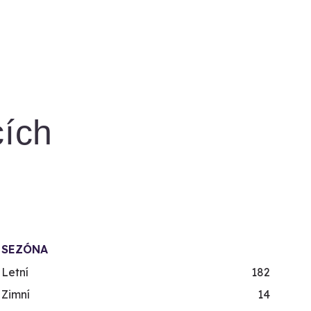
cích
SEZÓNA
Letní
182
Zimní
14