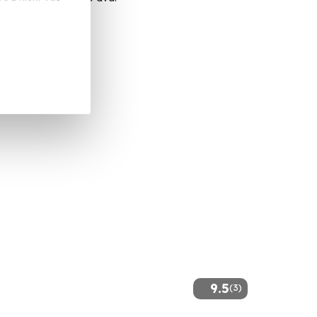
ovy Vary
alší lokality)
 Kč
9.5
(3)