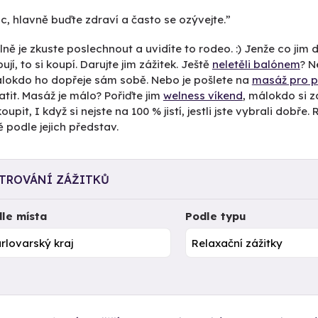
ic, hlavně buďte zdraví a často se ozývejte.”
ně je zkuste poslechnout a uvidíte to rodeo. :) Jenže co ji
ují, to si koupí. Darujte jim zážitek. Ještě
neletěli balónem
? N
álokdo ho dopřeje sám sobě. Nebo je pošlete na
masáž pro p
atit. Masáž je málo? Pořiďte jim
welness víkend
, málokdo si z
oupit, I když si nejste na 100 % jistí, jestli jste vybrali dobř
 podle jejich představ.
LTROVÁNÍ ZÁŽITKŮ
le místa
Podle typu