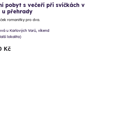
í pobyt s večeří při svíčkách v
u u přehrady
iček romanitky pro dva.
vá u Karlových Varů, víkend
alší lokalita)
0 Kč