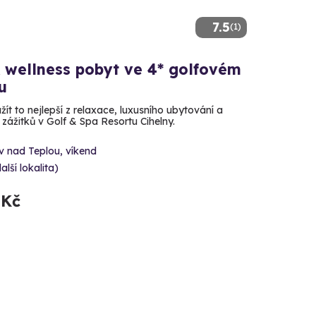
7.5
(1)
& wellness pobyt ve 4* golfovém
u
 užít to nejlepší z relaxace, luxusního ubytování a
zážitků v Golf & Spa Resortu Cihelny.
 nad Teplou, víkend
alší lokalita)
 Kč