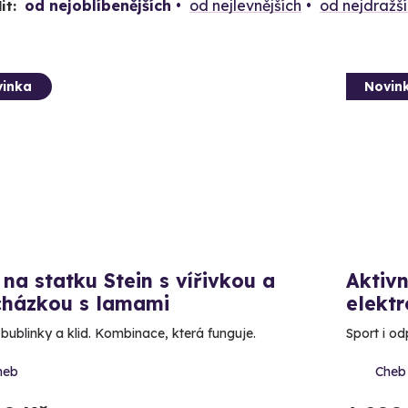
od nejoblíbenějších
od nejlevnějších
od nejdražš
it:
inka
Novin
na statku Stein s vířivkou a
Aktivn
cházkou s lamami
elektr
bublinky a klid. Kombinace, která funguje.
Sport i od
heb
Cheb