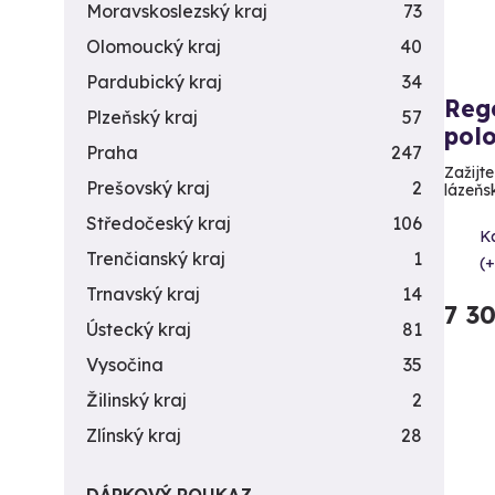
Moravskoslezský kraj
73
Olomoucký kraj
40
Pardubický kraj
34
Rege
Plzeňský kraj
57
polo
Praha
247
Zažijt
Prešovský kraj
2
lázeňs
Středočeský kraj
106
Ka
Trenčianský kraj
1
(+
Trnavský kraj
14
7 3
Ústecký kraj
81
Vysočina
35
Žilinský kraj
2
Zlínský kraj
28