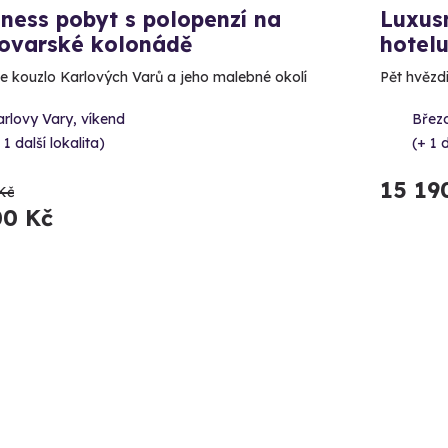
ness pobyt s polopenzí na
Luxusn
lovarské kolonádě
hotel
e kouzlo Karlových Varů a jeho malebné okolí
Pět hvězd
rlovy Vary, víkend
Březo
 1 další lokalita)
(+ 1 d
15 19
Kč
00 Kč