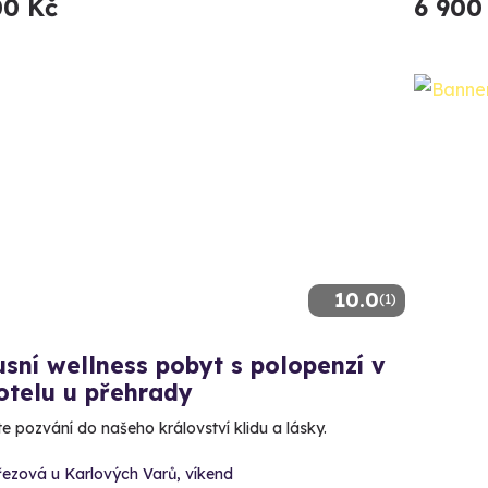
00 Kč
6 900
10.0
(1)
sní wellness pobyt s polopenzí v
otelu u přehrady
te pozvání do našeho království klidu a lásky.
řezová u Karlových Varů, víkend