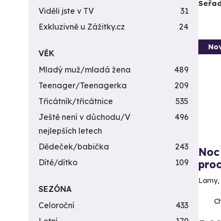
Seřad
Viděli jste v TV
31
Exkluzivně u Zážitky.cz
24
Nov
VĚK
Mladý muž/mladá žena
489
Teenager/Teenagerka
209
Třicátník/třicátnice
535
Ještě není v důchodu/V
496
nejlepších letech
Dědeček/babička
243
Noc 
Dítě/dítko
109
pro
Lamy, 
SEZÓNA
C
Celoroční
433