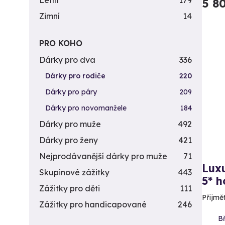
Letní
179
5 8
Zimní
14
PRO KOHO
Dárky pro dva
336
Dárky pro rodiče
220
Dárky pro páry
209
Dárky pro novomanžele
184
Dárky pro muže
492
Dárky pro ženy
421
Nejprodávanější dárky pro muže
71
Luxu
Skupinové zážitky
443
5* h
Zážitky pro děti
111
Přijmě
Zážitky pro handicapované
246
B