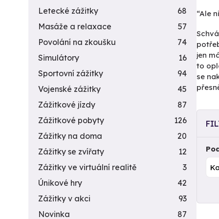
Letecké zážitky
68
“Ale n
Masáže a relaxace
57
Schvál
Povolání na zkoušku
74
potřeb
jen m
Simulátory
16
to opl
Sportovní zážitky
94
se nak
přesně
Vojenské zážitky
45
Zážitkové jízdy
87
Zážitkové pobyty
126
FI
Zážitky na doma
20
Pod
Zážitky se zvířaty
12
Zážitky ve virtuální realitě
3
Únikové hry
42
Zážitky v akci
93
Novinka
87