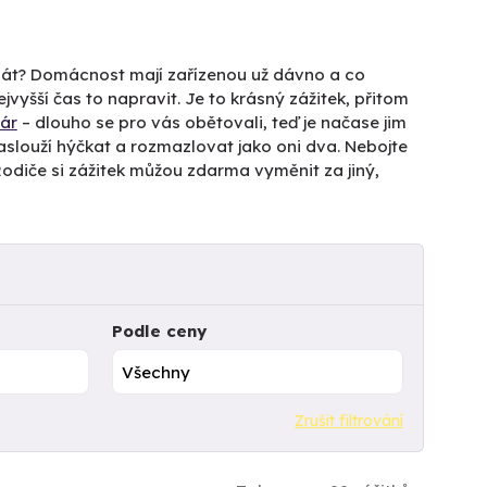
m dát? Domácnost mají zařízenou už dávno a co
ejvyšší čas to napravit. Je to krásný zážitek, přitom
ár
– dlouho se pro vás obětovali, teď je načase jim
aslouží hýčkat a rozmazlovat jako oni dva. Nebojte
e. Rodiče si zážitek můžou zdarma vyměnit za jiný,
Podle ceny
Zrušit filtrování