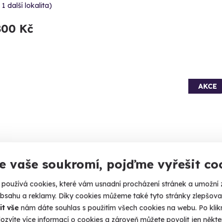
 1 další lokalita)
800 Kč
AKCE
8.8
e vaše soukromí, pojďme vyřešit co
(7)
používá cookies, které vám usnadní procházení stránek a umožní 
itkový hotel OROOM: Pokoj St.
Zážit
obsahu a reklamy. Díky cookies můžeme také tyto stránky zlepšovat
ersburg
Hava
it vše
nám dáte souhlas s použitím všech cookies na webu. Po kliknu
ozvíte více informací o cookies a zároveň můžete povolit jen někter
e se do petrohradského lechtivého příběhu.
Horká letn