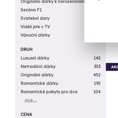
Originální dárky k narozeninám
422
Sezóna F1
4
K
(+
Svatební dary
196
Viděli jste v TV
31
4 5
Vánoční dárky
311
DRUH
Luxusní dárky
142
Netradiční dárky
353
AK
Originální dárky
452
Romantické dárky
195
Romantické pobyty pro dva
104
více …
CENA