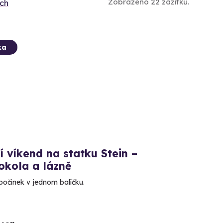
Zobrazeno 22 zážitků.
ích
ka
í víkend na statku Stein –
okola a lázně
počinek v jednom balíčku.