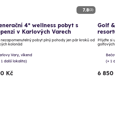
7.8
(2)
nerační 4* wellness pobyt s
Golf 
penzí v Karlových Varech
resort
e nezapomenutelný pobyt plný pohody jen pár kroků od
Přijďte si
kých kolonád
golfových 
rlovy Vary, víkend
Bečov
 1 další lokalita)
(+ 1 d
00 Kč
6 850