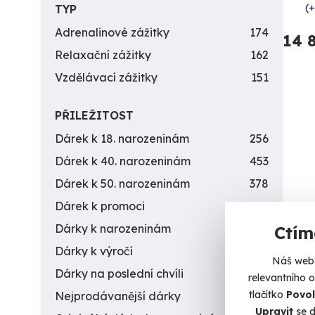
(+
TYP
Adrenalinové zážitky
174
14 
Relaxační zážitky
162
Vzdělávací zážitky
151
PŘILEŽITOST
Dárek k 18. narozeninám
256
Dárek k 40. narozeninám
453
Dárek k 50. narozeninám
378
Dárek k promoci
245
Dárky k narozeninám
551
Ctím
Dárky k výročí
294
Náš web 
Záž
Dárky na poslední chvíli
450
relevantního 
Pet
tlačítko
Povol
Nejprodávanější dárky
56
Upravit
se d
Ponořt