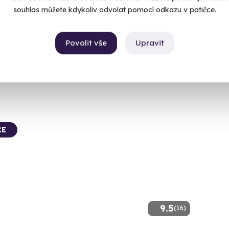
souhlas můžete kdykoliv odvolat pomocí odkazu v patičce.
arlovy Vary
Karl
 3 další lokality)
(+ 3 d
Povolit vše
Upravit
99 Kč
4 969 Kč
4 469
CE
9.5
(16)