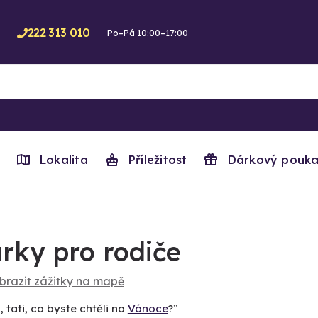
222 313 010
Po–Pá 10:00–17:00
Lokalita
Příležitost
Dárkový pouka
rky pro rodiče
brazit zážitky na mapě
 tati, co byste chtěli na
Vánoce
?”