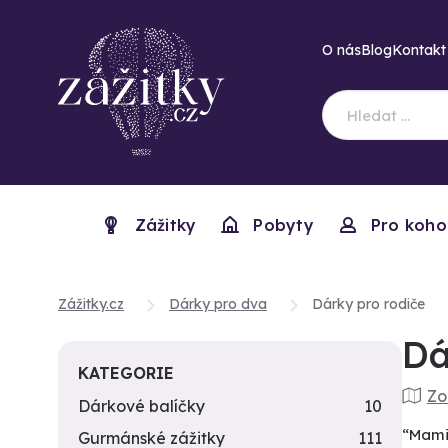
O nás
Blog
Kontakt
Zážitky
Pobyty
Pro koho
Zážitky.cz
Dárky pro dva
Dárky pro rodiče
Dá
KATEGORIE
Zo
Dárkové balíčky
10
“Mami,
Gurmánské zážitky
111