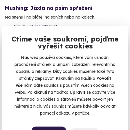
Mushing: Jízda na psím spřežení
Na sněhu i na blátě, na saních nebo na kolech.
Kaliště (okres Jihlava)
(+ 2 další lokality)
Ctíme vaše soukromí, pojďme
vyřešit cookies
3 600 Kč
Náš web používá cookies, které vám usnadní
procházení stránek a umožní zobrazení relevantního
obsahu a reklamy. Díky cookies můžeme také tyto
AKCE
stránky zlepšovat. Kliknutím na tlačítko
Povolit
vše
nám dáte souhlas s použitím všech cookies na
webu. Po kliknutí na tlačítko
Upravit
se dozvíte více
informací o cookies a zároveň můžete povolit jen
některé z nich. Váš souhlas můžete kdykoliv odvolat
pomocí odkazu v patičce.
9.8
(58)