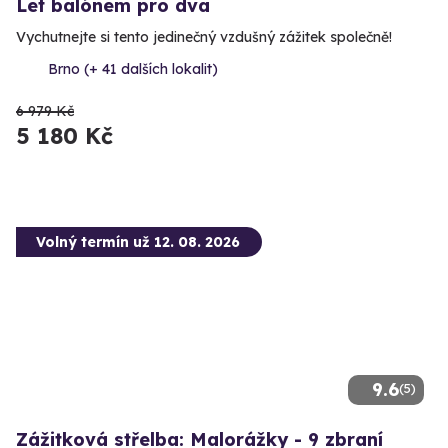
Let balónem pro dva
Vychutnejte si tento jedinečný vzdušný zážitek společně!
Brno (+ 41 dalších lokalit)
6 979 Kč
5 180 Kč
Volný termín už 12. 08. 2026
9.6
(5)
Zážitková střelba: Malorážky - 9 zbraní