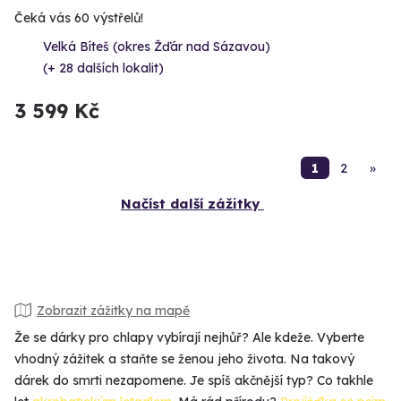
Čeká vás 60 výstřelů!
Velká Bíteš (okres Žďár nad Sázavou)
(+ 28 dalších lokalit)
3 599 Kč
1
2
»
Načíst další zážitky
Zobrazit zážitky na mapě
Že se dárky pro chlapy vybírají nejhůř? Ale kdeže. Vyberte
vhodný zážitek a staňte se ženou jeho života. Na takový
dárek do smrti nezapomene. Je spíš akčnější typ? Co takhle