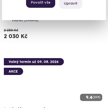
Povolit vše
Upravit
Výlet na čtyřkolkách
Zažijte jízdu na čtyřkolce volným terénem.
Vílanec (Jihlava)
2 230 Kč
2 030 Kč
Volný termín už 09. 08. 2026
AKCE
9.4
(104)