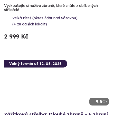
Vyzkoušejte si naživo zbraně, které znáte z oblíbených
stříleček!
Velká Bíteš (okres Žďár nad Sázavou)
(+ 28 dalších lokalit)
2 999 Kč
Volný termín už 12. 08. 2026
9.5
(5)
Zážitková střelba: Dlouhé zbraně - 6 zbraní