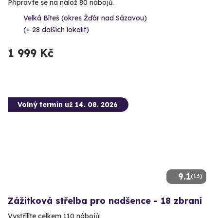
Připravte se na nálož 80 nábojů.
Velká Bíteš (okres Žďár nad Sázavou)
(+ 28 dalších lokalit)
1 999 Kč
Volný termín už 14. 08. 2026
9.1
(13)
Zážitková střelba pro nadšence - 18 zbraní
Vystřílíte celkem 110 nábojů!