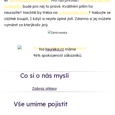
let
akrobatickým letadlem
. Má rád přírodu?
Projížďka se psím
spřežením
bude pro něj to pravé. Kvalitním pitím ho
neurazíte? Nechtěl by třeba na
ochutnávku rumů
? Nebojte se
zážitek koupit, I když si nejste úplně jistí. Zdarma si jej můžete
vyměnit za kterýkoliv jiný.
Na
heureka.cz
máme
96% spokojenost zákazníků.
Co si o nás myslí
Zobraz ohlasy
Vše umíme pojistit