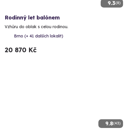
9.3
(8)
Rodinný let balónem
Vzhůru do oblak s celou rodinou.
Brno (+ 41 dalších lokalit)
20 870 Kč
9.8
(43)