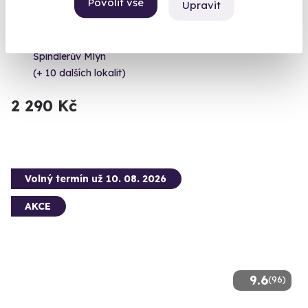
Povolit vše
Upravit
Královská thajská masáž
Zažijte umění staré přes dva tisíce let na vlastní kůži.
Špindlerův Mlýn
(+ 10 dalších lokalit)
2 290 Kč
Volný termín už 10. 08. 2026
AKCE
9.6
(96)