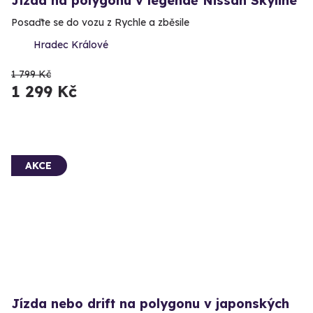
Jízda na polygonu v legendě Nissan Skyline
Posaďte se do vozu z Rychle a zběsile
Hradec Králové
1 799 Kč
1 299 Kč
AKCE
Jízda nebo drift na polygonu v japonských