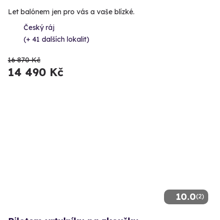
Let balónem jen pro vás a vaše blízké.
Český ráj
(+ 41 dalších lokalit)
16 870 Kč
14 490 Kč
10.0
(2)