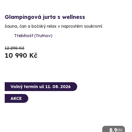
Glampingová jurta s wellness
Sauna, čan a božský relax v naprostém soukromí
Třebihošť (Trutnov)
12 290 Kč
10 990 Kč
Volný termín už 11. 08. 2026
AKCE
8.9
(6)