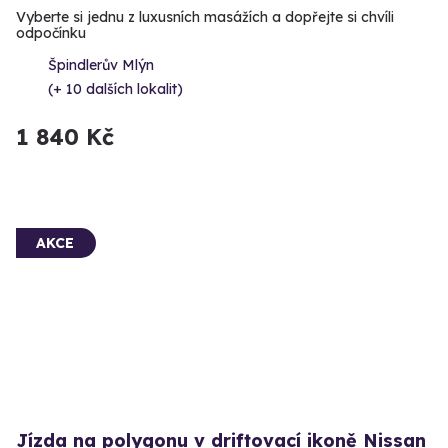
Vyberte si jednu z luxusních masážích a dopřejte si chvíli
odpočínku
Špindlerův Mlýn
(+ 10 dalších lokalit)
1 840 Kč
AKCE
Jízda na polygonu v driftovací ikoně Nissan