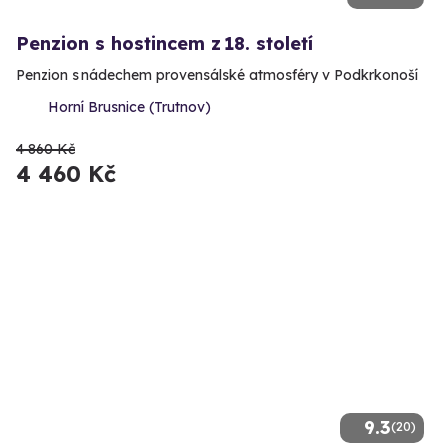
Penzion s hostincem z 18. století
Penzion s nádechem provensálské atmosféry v Podkrkonoší
Horní Brusnice (Trutnov)
4 860 Kč
4 460 Kč
9.3
(20)