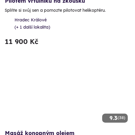
Pilotem vrtulníku na zkoušku
Splňte si svůj sen a pomozte pilotovat helikoptéru.
Hradec Králové
(+ 1 další lokalita)
11 900 Kč
9.3
(38)
Masáž konopným olejem