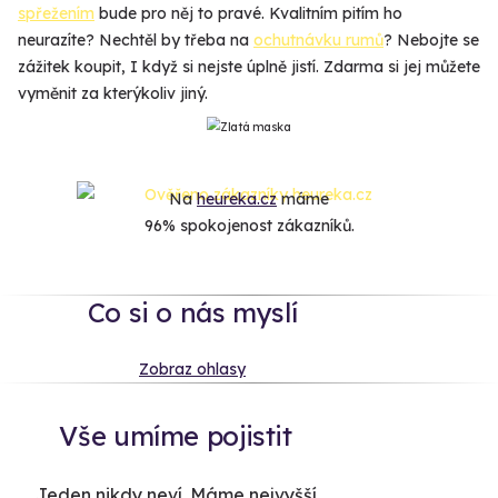
spřežením
bude pro něj to pravé. Kvalitním pitím ho
neurazíte? Nechtěl by třeba na
ochutnávku rumů
? Nebojte se
zážitek koupit, I když si nejste úplně jistí. Zdarma si jej můžete
vyměnit za kterýkoliv jiný.
Na
heureka.cz
máme
96% spokojenost zákazníků.
Co si o nás myslí
Zobraz ohlasy
Vše umíme pojistit
Jeden nikdy neví. Máme nejvyšší