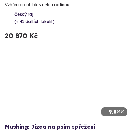
Vzhůru do oblak s celou rodinou.
Český ráj
(+ 41 dalších lokalit)
20 870 Kč
9.8
(43)
Mushing: Jízda na psím spřežení