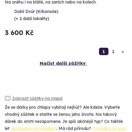
Na sněhu i na blátě, na saních nebo na kolech.
Dolní Dvůr (Krkonoše)
(+ 2 další lokality)
3 600 Kč
1
2
»
Načíst další zážitky
Zobrazit zážitky na mapě
Že se dárky pro chlapy vybírají nejhůř? Ale kdeže. Vyberte
vhodný zážitek a staňte se ženou jeho života. Na takový
dárek do smrti nezapomene. Je spíš akčnější typ? Co takhle
let
akrobatickým letadlem
. Má rád přírodu?
Projížďka se psím