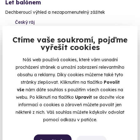
Let balónem
Dechberoucí výhled a nezapomenutelný zážitek
Český ráj
(+ 40 dalších lokalit)
Ctíme vaše soukromí, pojďme
3 490 Kč
vyřešit cookies
2 590 Kč
Náš web používá cookies, které vám usnadní
procházení stránek a umožní zobrazení relevantního
obsahu a reklamy. Díky cookies můžeme také tyto
stránky zlepšovat. Kliknutím na tlačítko
Povolit
vše
nám dáte souhlas s použitím všech cookies na
webu. Po kliknutí na tlačítko
Upravit
se dozvíte více
informací o cookies a zároveň můžete povolit jen
některé z nich. Váš souhlas můžete kdykoliv odvolat
pomocí odkazu v patičce.
9.6
(112)