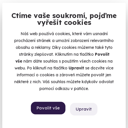
Zážitek, kde čísla mluví za vše: 620 koní, 281 km/h
Ctíme vaše soukromí, pojďme
Most (+ 2 další lokality)
vyřešit cookies
5 990 Kč
Náš web používá cookies, které vám usnadní
procházení stránek a umožní zobrazení relevantního
obsahu a reklamy. Díky cookies můžeme také tyto
stránky zlepšovat. Kliknutím na tlačítko
Povolit
Volný termín už 31. 08. 2026
vše
nám dáte souhlas s použitím všech cookies na
webu. Po kliknutí na tlačítko
Upravit
se dozvíte více
AKCE
informací o cookies a zároveň můžete povolit jen
některé z nich. Váš souhlas můžete kdykoliv odvolat
Exkluzivně u Zážitky.cz
pomocí odkazu v patičce.
Povolit vše
Upravit
Jízda v Porsche 911 Carrera 4S na okruhu
500 koní a maximálka 315km/h