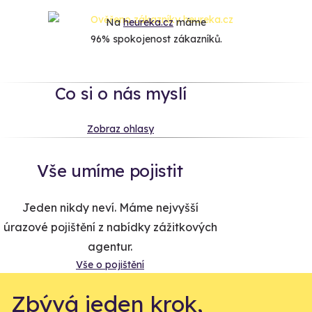
Na
heureka.cz
máme
96% spokojenost zákazníků.
Co si o nás myslí
Zobraz ohlasy
Vše umíme pojistit
Jeden nikdy neví. Máme nejvyšší
úrazové pojištění z nabídky zážitkových
agentur.
Vše o pojištění
Zbývá jeden krok,