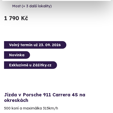
Most (+ 3 další lokality)
1 790 Kč
Volný termín už 23. 09. 2026
Novinka
Exkluzivně u Zážitky.cz
Jízda v Porsche 911 Carrera 4S na
okreskách
500 koní a maximálka 315km/h