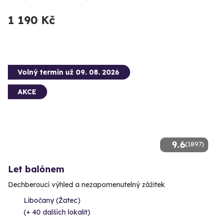
1 190 Kč
Volný termín už 09. 08. 2026
AKCE
9.6
(1897)
Let balónem
Dechberoucí výhled a nezapomenutelný zážitek
Libočany (Žatec)
(+ 40 dalších lokalit)