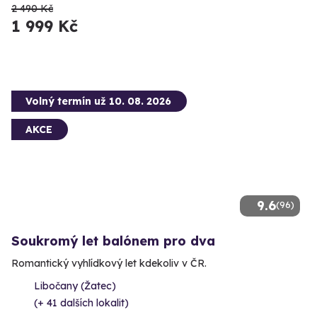
2 490 Kč
1 999 Kč
Volný termín už 10. 08. 2026
AKCE
9.6
(96)
Soukromý let balónem pro dva
Romantický vyhlídkový let kdekoliv v ČR.
Libočany (Žatec)
(+ 41 dalších lokalit)