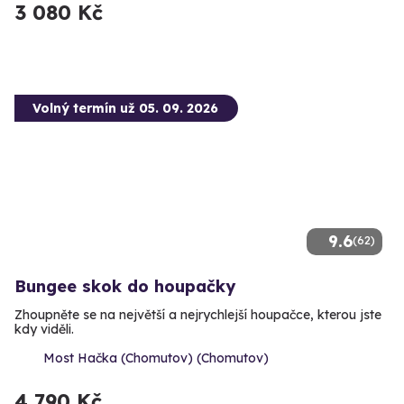
3 080 Kč
Volný termín už 05. 09. 2026
9.6
(62)
Bungee skok do houpačky
Zhoupněte se na největší a nejrychlejší houpačce, kterou jste
kdy viděli.
Most Hačka (Chomutov) (Chomutov)
4 790 Kč