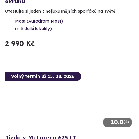
okruhu
Otestujte si jeden z nejluxusnějších sporťáků na světě
Most (Autodrom Most)
(+ 3 další lokality)
2 990 Kč
Volný termín už 15. 08. 2026
10.0
(4)
Jízda v McLarenu 675 LT