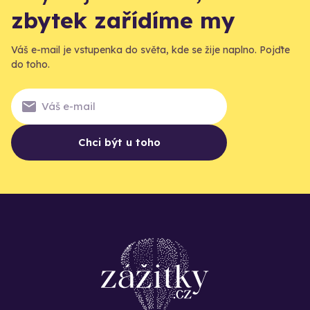
zbytek zařídíme my
Váš e-mail je vstupenka do světa, kde se žije naplno. Pojďte
do toho.
Chci být u toho