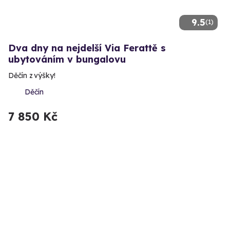
9.5
(1)
Dva dny na nejdelší Via Ferattě s
ubytováním v bungalovu
Děčín z výšky!
Děčín
7 850 Kč