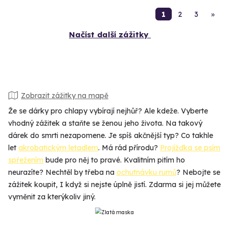
1
2
3
»
Načíst další zážitky
Zobrazit zážitky na mapě
Že se dárky pro chlapy vybírají nejhůř? Ale kdeže. Vyberte
vhodný zážitek a staňte se ženou jeho života. Na takový
dárek do smrti nezapomene. Je spíš akčnější typ? Co takhle
let
akrobatickým letadlem
. Má rád přírodu?
Projížďka se psím
spřežením
bude pro něj to pravé. Kvalitním pitím ho
neurazíte? Nechtěl by třeba na
ochutnávku rumů
? Nebojte se
zážitek koupit, I když si nejste úplně jistí. Zdarma si jej můžete
vyměnit za kterýkoliv jiný.