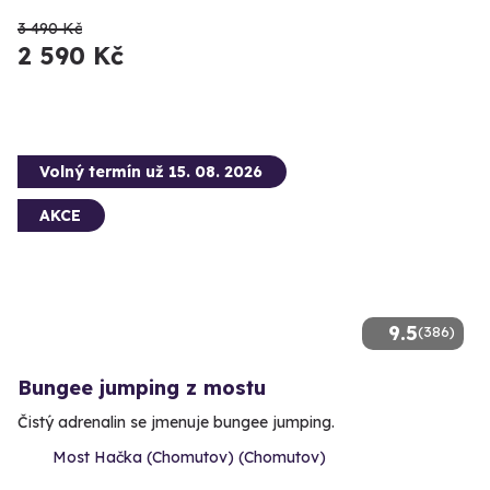
3 490 Kč
2 590 Kč
Volný termín už 15. 08. 2026
AKCE
9.5
(386)
Bungee jumping z mostu
Čistý adrenalin se jmenuje bungee jumping.
Most Hačka (Chomutov) (Chomutov)