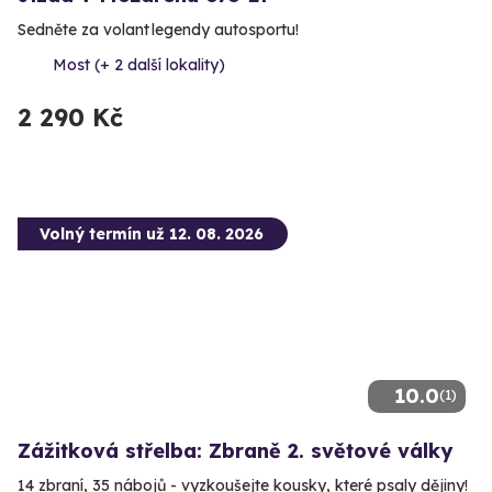
Sedněte za volant legendy autosportu!
Most (+ 2 další lokality)
2 290 Kč
Volný termín už 12. 08. 2026
10.0
(1)
Zážitková střelba: Zbraně 2. světové války
14 zbraní, 35 nábojů - vyzkoušejte kousky, které psaly dějiny!