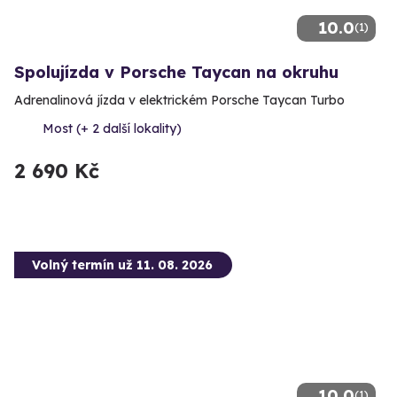
10.0
(1)
Spolujízda v Porsche Taycan na okruhu
Adrenalinová jízda v elektrickém Porsche Taycan Turbo
Most (+ 2 další lokality)
2 690 Kč
Volný termín už 11. 08. 2026
10.0
(1)