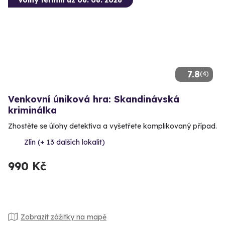
Volný termín už 06. 08. 2026
7.8
(4)
Venkovní úniková hra: Skandinávská
kriminálka
Zhostěte se úlohy detektiva a vyšetřete komplikovaný případ.
Zlín (+ 13 dalších lokalit)
990 Kč
Zobrazit zážitky na mapě