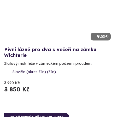
9.8
(4)
Pivní lázně pro dva s večeří na zámku
Wichterle
Zlatavý mok teče v zámeckém podzemí proudem.
Slavičín (okres Zlín) (Zlín)
3 990 Kč
3 850 Kč