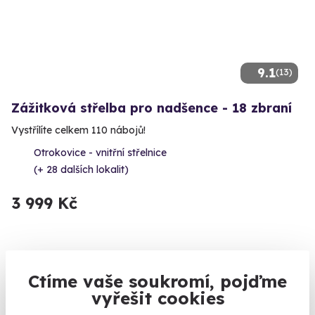
9.1
(13)
Zážitková střelba pro nadšence - 18 zbraní
Vystřílíte celkem 110 nábojů!
Otrokovice - vnitřní střelnice
(+ 28 dalších lokalit)
3 999 Kč
Ctíme vaše soukromí, pojďme
Volný termín už 12. 08. 2026
vyřešit cookies