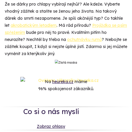
Že se dárky pro chlapy vybírají nejhůř? Ale kdeže. Vyberte
vhodný zážitek a staňte se ženou jeho života. Na takový
dárek do smrti nezapomene. Je spíš akčnější typ? Co takhle
let
akrobatickým letadlem
. Má rád přírodu?
Projížďka se psím
spřežením
bude pro něj to pravé. Kvalitním pitím ho
neurazíte? Nechtěl by třeba na
ochutnávku rumů
? Nebojte se
zážitek koupit, I když si nejste úplně jistí. Zdarma si jej můžete
vyměnit za kterýkoliv jiný.
Na
heureka.cz
máme
96% spokojenost zákazníků.
Co si o nás myslí
Zobraz ohlasy