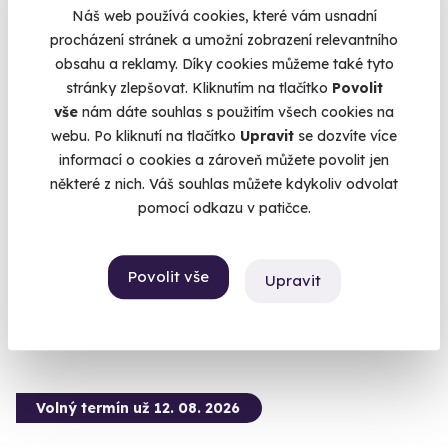
Náš web používá cookies, které vám usnadní
procházení stránek a umožní zobrazení relevantního
obsahu a reklamy. Díky cookies můžeme také tyto
stránky zlepšovat. Kliknutím na tlačítko
Povolit
9.4
(74)
vše
nám dáte souhlas s použitím všech cookies na
webu. Po kliknutí na tlačítko
Upravit
se dozvíte více
Zážitková střelba: Speciální jednotky - 10
informací o cookies a zároveň můžete povolit jen
zbraní
některé z nich. Váš souhlas můžete kdykoliv odvolat
Vystřílejte 80 nábojů jako člen elitní jednotky URNA.
pomocí odkazu v patičce.
Otrokovice - vnitřní střelnice
(+ 28 dalších lokalit)
Povolit vše
Upravit
1 999 Kč
Volný termín už 12. 08. 2026