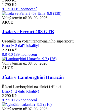
1 990 Kč
1 790 Kč
9.1
/10
119 hodnocení
8.8
(139)
Volný termín už 08. 08. 2026
AKCE
Jízda ve Ferrari 488 GTB
Usedněte za volant fenomenálního supersportu.
Brno (+ 2 další lokality)
2 290 Kč
8.8
/10
139 hodnocení
9.2
(126)
Volný termín už 08. 08. 2026
AKCE
Jízda v Lamborghini Huracán
Řízení Lamborghini na silnici i dálnici.
Brno (+ 2 další lokality)
2 290 Kč
9.2
/10
126 hodnocení
9.5
(216)
Volný termín už 07. 08. 2026