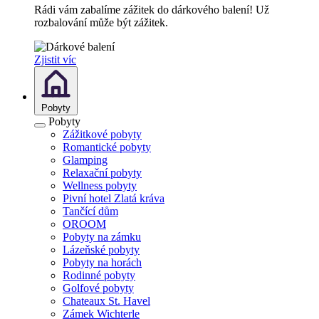
Rádi vám zabalíme zážitek do dárkového balení! Už
rozbalování může být zážitek.
Zjistit víc
Pobyty
Pobyty
Zážitkové pobyty
Romantické pobyty
Glamping
Relaxační pobyty
Wellness pobyty
Pivní hotel Zlatá kráva
Tančící dům
OROOM
Pobyty na zámku
Lázeňské pobyty
Pobyty na horách
Rodinné pobyty
Golfové pobyty
Chateaux St. Havel
Zámek Wichterle