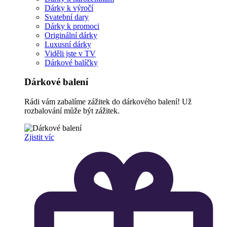
Dárky k výročí
Svatební dary
Dárky k promoci
Originální dárky
Luxusní dárky
Viděli jste v TV
Dárkové balíčky
Dárkové balení
Rádi vám zabalíme zážitek do dárkového balení! Už
rozbalování může být zážitek.
Zjistit víc