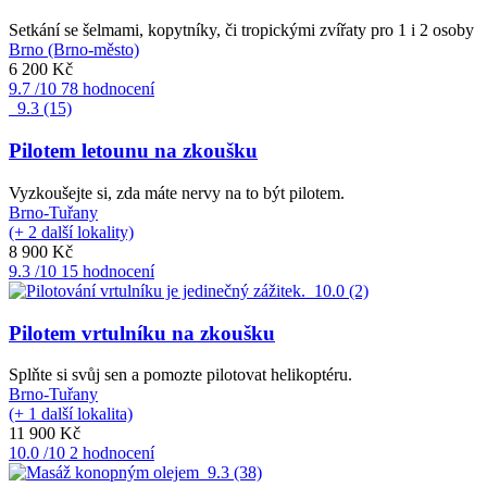
Setkání se šelmami, kopytníky, či tropickými zvířaty pro 1 i 2 osoby
Brno (Brno-město)
6 200 Kč
9.7
/10
78 hodnocení
9.3
(15)
Pilotem letounu na zkoušku
Vyzkoušejte si, zda máte nervy na to být pilotem.
Brno-Tuřany
(+ 2 další lokality)
8 900 Kč
9.3
/10
15 hodnocení
10.0
(2)
Pilotem vrtulníku na zkoušku
Splňte si svůj sen a pomozte pilotovat helikoptéru.
Brno-Tuřany
(+ 1 další lokalita)
11 900 Kč
10.0
/10
2 hodnocení
9.3
(38)