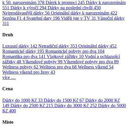
k 50. narozeninám
378
Dárek k promoci
245
Dárky k narozeninám
551
Dárky k výročí
294
Dárky na poslední chvíli
450
Nejprodávanější dárky
56
Originální dárky k narozeninám
422
Sezóna F1
4
Svatební dary
196
Viděli jste v TV
31
Vánoční dárky
311
Druh
Luxusní dárky
142
Netradiční dárky
353
Originální dárky
452
Romantické dárky
195
Romantické pobyty pro dva
104
Romantika pro dva
141
Vlajkové zážitky
10
Vodní a ochlazující
zážitky
48
Víkendové pobyty
99
Víkendové pobyty pro dva
89
Wellness pobyty
62
Wellness pro dva
68
Wellness víkend
54
Wellness víkend pro ženy
43
více …
Cena
Dárky do 1000 Kč
33
Dárky do 1500 Kč
67
Dárky do 2000 Kč
149
Dárky do 2500 Kč
215
Dárky do 3000 Kč
252
Dárky do 5000
Kč
400
Místo