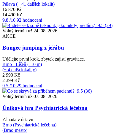
Pálava (+ 41 dalších lokalit)
16 870 Kč
14 490 Kč
9.8
/10
92 hodnocení
9.5
(29)
Volný termín už 24. 08. 2026
AKCE
Bungee jumping z jeřábu
Udělejte první krok, zbytek zajistí gravitace.
Brno - Líšeň (110 m)
(+ 4 další lokality)
2 990 Kč
2 399 Kč
9.5
/10
29 hodnocení
9.5
(36)
Volný termín už 07. 08. 2026
Úniková hra Psychiatrická léčebna
Záhada v ústavu
Brno (Psychiatrická léčebna)
(Brno-město)