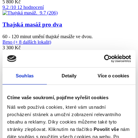
5 800 Kč
9.2
/10
12 hodnocení
9.7
(206)
Thajská masáž pro dva
60 - 120 minut umění thajské masáže ve dvou.
Brno (+ 8 dalších lokalit)
3 300 Kč
9.7
/10
206 hodnocení
9.6
(104)
AKCE
Thajská masáž
Souhlas
Detaily
Více o cookies
Zažijte Thajsko na vlastní kůži.
Brno (+ 10 dalších lokalit)
Ctíme vaše soukromí, pojďme vyřešit cookies
1 750 Kč
1 650 Kč
Náš web používá cookies, které vám usnadní
9.6
/10
104 hodnocení
procházení stránek a umožní zobrazení relevantního
9.6
(50)
obsahu a reklamy. Díky cookies můžeme také tyto
Pilotem malého letounu na zkoušku
stránky zlepšovat. Kliknutím na tlačítko
Povolit vše
nám
dáte souhlas s použitím všech cookies na webu. Po