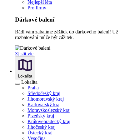
Nejlepší léta
Pro firmy
Dárkové balení
Rádi vám zabalíme zážitek do dárkového balení! Už
rozbalování může být zážitek.
Zjistit víc
Lokalita
Lokalita
Praha
Středočeský kraj
Jihomoravský kraj
Karlovarský kraj
Moravskoslezský kraj
Plzeňský kraj
Královehradecký kraj
Jihočeský kraj
Ústecký kraj
Vysočina