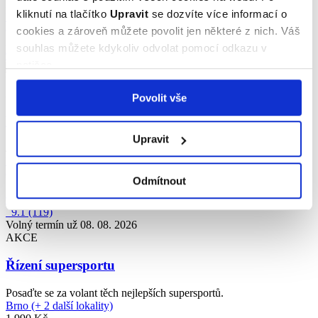
Zkuste si pilotovat skutečný ultralight.
kliknutí na tlačítko
Upravit
se dozvíte více informací o
Miroslav (okres Znojmo)
(+ 2 další lokality)
cookies a zároveň můžete povolit jen některé z nich. Váš
3 900 Kč
souhlas můžete kdykoliv odvolat pomocí odkazu v
9.6
/10
50 hodnocení
patičce.
9.6
(352)
Volný termín už 07. 08. 2026
AKCE
Povolit vše
Flyboarding
Upravit
Jen vy, flyboard a 4 metry pod vámi. Letíte!
Brno (Brněnská přehrada)
(+ 14 dalších lokalit)
Odmítnout
1 590 Kč
9.6
/10
352 hodnocení
9.1
(119)
Volný termín už 08. 08. 2026
AKCE
Řízení supersportu
Posaďte se za volant těch nejlepších supersportů.
Brno (+ 2 další lokality)