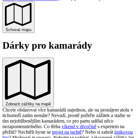
Schovat mapu
Dárky pro kamarády
Zobrazit zážitky na mapě
Chcete obdarovat více kamarádů najednou, ale na pronájem atolu v
tichomoří zatím nemáte? Nevadí, prostě pořiďte zážitek a staňte se
tím nejoblíbenějším kamarádem, co pro partu udělal něco
nezapomenutelného. Co třeba
víkend v divočině
s expertem na
přežití? Nechtěli byste se
projet na jachtě
? Nebo si zahrát
únikovou
hru
? Možností je spousta. Nebojte se vybírat, zakoupené zážitky lze