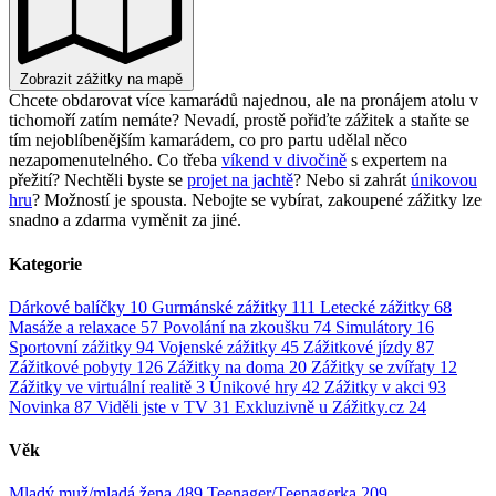
Zobrazit zážitky na mapě
Chcete obdarovat více kamarádů najednou, ale na pronájem atolu v
tichomoří zatím nemáte? Nevadí, prostě pořiďte zážitek a staňte se
tím nejoblíbenějším kamarádem, co pro partu udělal něco
nezapomenutelného. Co třeba
víkend v divočině
s expertem na
přežití? Nechtěli byste se
projet na jachtě
? Nebo si zahrát
únikovou
hru
? Možností je spousta. Nebojte se vybírat, zakoupené zážitky lze
snadno a zdarma vyměnit za jiné.
Kategorie
Dárkové balíčky
10
Gurmánské zážitky
111
Letecké zážitky
68
Masáže a relaxace
57
Povolání na zkoušku
74
Simulátory
16
Sportovní zážitky
94
Vojenské zážitky
45
Zážitkové jízdy
87
Zážitkové pobyty
126
Zážitky na doma
20
Zážitky se zvířaty
12
Zážitky ve virtuální realitě
3
Únikové hry
42
Zážitky v akci
93
Novinka
87
Viděli jste v TV
31
Exkluzivně u Zážitky.cz
24
Věk
Mladý muž/mladá žena
489
Teenager/Teenagerka
209