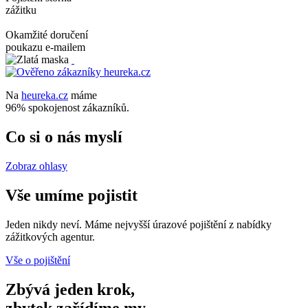
zážitku
Okamžité doručení
poukazu e-mailem
Na
heureka.cz
máme
96% spokojenost zákazníků.
Co si o nás myslí
Zobraz ohlasy
Vše umíme pojistit
Jeden nikdy neví. Máme nejvyšší úrazové pojištění z nabídky
zážitkových agentur.
Vše o pojištění
Zbývá jeden krok,
zbytek zařídíme my