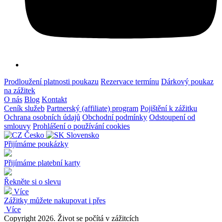
Prodloužení platnosti poukazu
Rezervace termínu
Dárkový poukaz
na zážitek
O nás
Blog
Kontakt
Ceník služeb
Partnerský (affiliate) program
Pojištění k zážitku
Ochrana osobních údajů
Obchodní podmínky
Odstoupení od
smlouvy
Prohlášení o používání cookies
Česko
Slovensko
Přijímáme poukázky
Přijímáme platební karty
Řekněte si o slevu
Více
Zážitky můžete nakupovat i přes
Více
Copyright 2026. Život se počítá v zážitcích