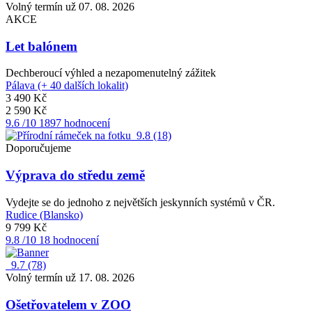
Volný termín už 07. 08. 2026
AKCE
Let balónem
Dechberoucí výhled a nezapomenutelný zážitek
Pálava (+ 40 dalších lokalit)
3 490 Kč
2 590 Kč
9.6
/10
1897 hodnocení
9.8
(18)
Doporučujeme
Výprava do středu země
Vydejte se do jednoho z největších jeskynních systémů v ČR.
Rudice (Blansko)
9 799 Kč
9.8
/10
18 hodnocení
9.7
(78)
Volný termín už 17. 08. 2026
Ošetřovatelem v ZOO