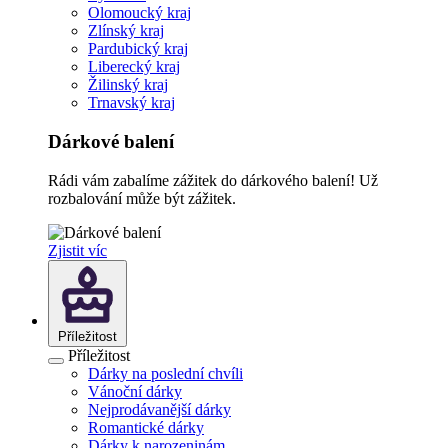
Olomoucký kraj
Zlínský kraj
Pardubický kraj
Liberecký kraj
Žilinský kraj
Trnavský kraj
Dárkové balení
Rádi vám zabalíme zážitek do dárkového balení! Už
rozbalování může být zážitek.
Zjistit víc
Příležitost
Příležitost
Dárky na poslední chvíli
Vánoční dárky
Nejprodávanější dárky
Romantické dárky
Dárky k narozeninám