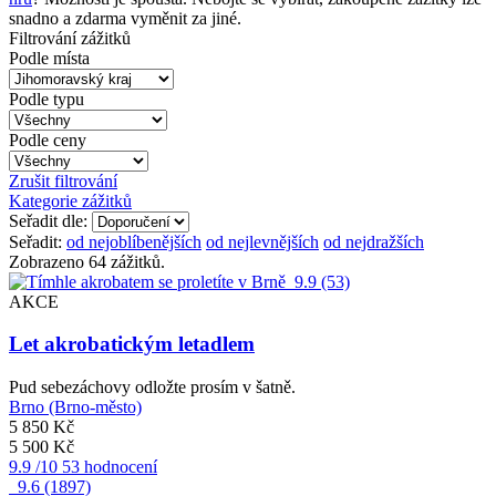
snadno a zdarma vyměnit za jiné.
Filtrování zážitků
Podle místa
Podle typu
Podle ceny
Zrušit filtrování
Kategorie zážitků
Seřadit dle:
Seřadit:
od nejoblíbenějších
od nejlevnějších
od nejdražších
Zobrazeno 64 zážitků.
9.9
(53)
AKCE
Let akrobatickým letadlem
Pud sebezáchovy odložte prosím v šatně.
Brno (Brno-město)
5 850 Kč
5 500 Kč
9.9
/10
53 hodnocení
9.6
(1897)