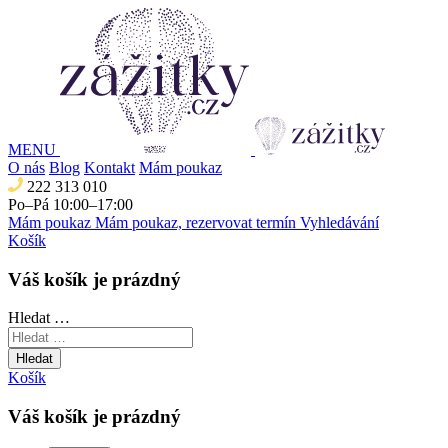
MENU
O nás
Blog
Kontakt
Mám poukaz
222 313 010
Po–Pá 10:00–17:00
Mám poukaz
Mám poukaz, rezervovat termín
Vyhledávání
Košík
Váš košík je prázdný
Hledat …
Hledat
Košík
Váš košík je prázdný