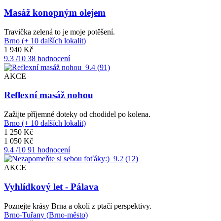
Masáž konopným olejem
Travička zelená to je moje potěšení.
Brno (+ 10 dalších lokalit)
1 940 Kč
9.3
/10
38 hodnocení
9.4
(91)
AKCE
Reflexní masáž nohou
Zažijte příjemné doteky od chodidel po kolena.
Brno (+ 10 dalších lokalit)
1 250 Kč
1 050 Kč
9.4
/10
91 hodnocení
9.2
(12)
AKCE
Vyhlídkový let - Pálava
Poznejte krásy Brna a okolí z ptačí perspektivy.
Brno-Tuřany (Brno-město)