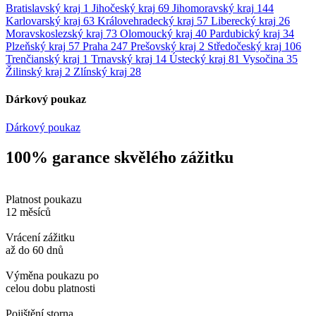
Bratislavský kraj
1
Jihočeský kraj
69
Jihomoravský kraj
144
Karlovarský kraj
63
Královehradecký kraj
57
Liberecký kraj
26
Moravskoslezský kraj
73
Olomoucký kraj
40
Pardubický kraj
34
Plzeňský kraj
57
Praha
247
Prešovský kraj
2
Středočeský kraj
106
Trenčianský kraj
1
Trnavský kraj
14
Ústecký kraj
81
Vysočina
35
Žilinský kraj
2
Zlínský kraj
28
Dárkový poukaz
Dárkový poukaz
100% garance skvělého zážitku
Platnost poukazu
12 měsíců
Vrácení zážitku
až do 60 dnů
Výměna poukazu po
celou dobu platnosti
Pojištění storna