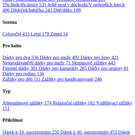
Třicátník/třicátnice
535
Ještě není v důchodu/V nejlepších letech
496
Dědeček/babička
243
Dítě/dítko
109
Sezóna
Celoroční
433
Letní
179
Zimní
14
Pro koho
Dárky pro dva
336
Dárky pro muže
492
Dárky pro ženy
421
Nejprodávanější dárky pro muže
71
Skupinové zážitky
443
Firemní dárky
301
Dárky pro kamarády
285
Dárky pro seniory
81
Dárky pro rodinu
136
Zážitky pro děti
111
Zážitky pro handicapované
246
Typ
Adrenalinové zážitky
174
Relaxační zážitky
162
Vzdělávací zážitky
151
Přiležitost
Dárek k 18. narozeninám
256
Dárek k 40. narozeninám
453
Dárek