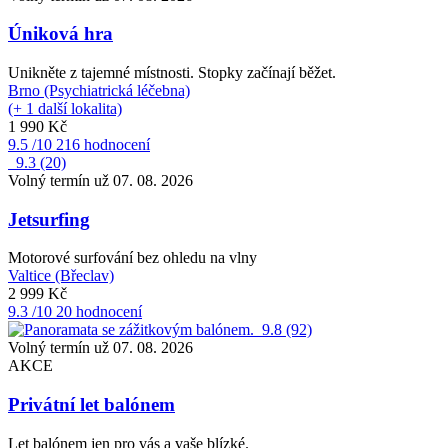
Úniková hra
Unikněte z tajemné místnosti. Stopky začínají běžet.
Brno (Psychiatrická léčebna)
(+ 1 další lokalita)
1 990 Kč
9.5
/10
216 hodnocení
9.3
(20)
Volný termín už 07. 08. 2026
Jetsurfing
Motorové surfování bez ohledu na vlny
Valtice (Břeclav)
2 999 Kč
9.3
/10
20 hodnocení
9.8
(92)
Volný termín už 07. 08. 2026
AKCE
Privátní let balónem
Let balónem jen pro vás a vaše blízké.