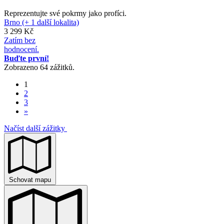
Reprezentujte své pokrmy jako profíci.
Brno (+ 1 další lokalita)
3 299 Kč
Zatím bez
hodnocení.
Buďte první!
Zobrazeno 64 zážitků.
1
2
3
»
Načíst další zážitky
Schovat mapu