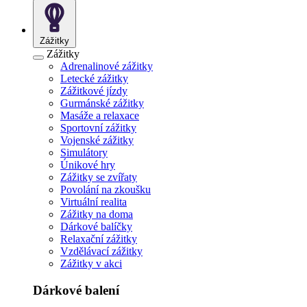
Zážitky
Zážitky
Adrenalinové zážitky
Letecké zážitky
Zážitkové jízdy
Gurmánské zážitky
Masáže a relaxace
Sportovní zážitky
Vojenské zážitky
Simulátory
Únikové hry
Zážitky se zvířaty
Povolání na zkoušku
Virtuální realita
Zážitky na doma
Dárkové balíčky
Relaxační zážitky
Vzdělávací zážitky
Zážitky v akci
Dárkové balení