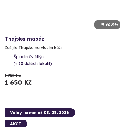
9.6
(104)
Thajská masáž
Zažijte Thajsko na vlastní kůži.
Špindlerův Mlýn
(+ 10 dalších lokalit)
1 750 Kč
1 650 Kč
Volný termín už 08. 08. 2026
AKCE