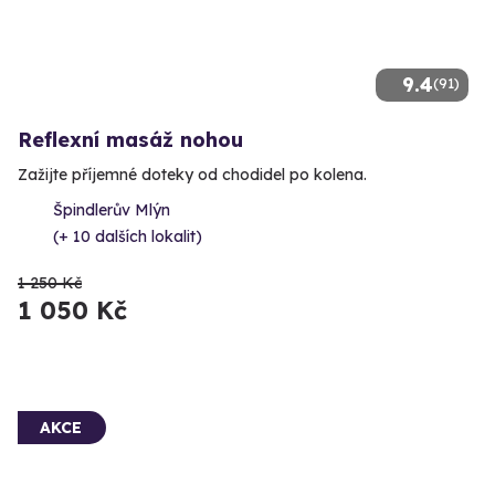
9.4
(91)
Reflexní masáž nohou
Zažijte příjemné doteky od chodidel po kolena.
Špindlerův Mlýn
(+ 10 dalších lokalit)
1 250 Kč
1 050 Kč
AKCE