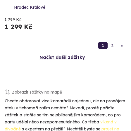
Hradec Králové
1 799 Kč
1 299 Kč
1
2
»
Načíst další zážitky
Zobrazit zážitky na mapě
Chcete obdarovat více kamarádů najednou, ale na pronájem
atolu v tichomoří zatím nemáte? Nevadí, prostě pořiďte
zážitek a staňte se tím nejoblíbenějším kamarádem, co pro
partu udělal něco nezapomenutelného. Co třeba
víkend v
divočině
s expertem na přežití? Nechtěli byste se
projet na