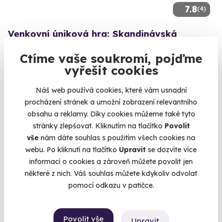
7.8
(4)
Venkovní úniková hra: Skandinávská
kriminálka
Ctíme vaše soukromí, pojďme
Zhostěte se úlohy detektiva a vyšetřete komplikovaný případ.
vyřešit cookies
Hradec Králové
(+ 13 dalších lokalit)
Náš web používá cookies, které vám usnadní
procházení stránek a umožní zobrazení relevantního
990 Kč
obsahu a reklamy. Díky cookies můžeme také tyto
stránky zlepšovat. Kliknutím na tlačítko
Povolit
vše
nám dáte souhlas s použitím všech cookies na
webu. Po kliknutí na tlačítko
Upravit
se dozvíte více
informací o cookies a zároveň můžete povolit jen
Volný termín už 08. 08. 2026
některé z nich. Váš souhlas můžete kdykoliv odvolat
pomocí odkazu v patičce.
Povolit vše
Upravit