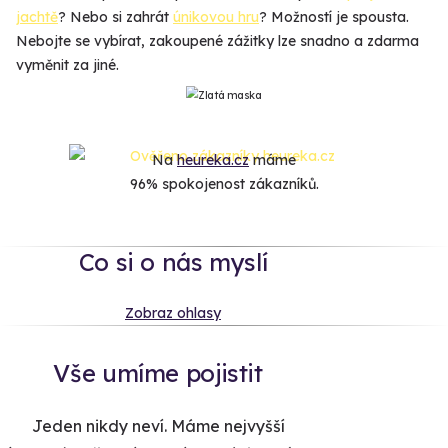
jachtě
? Nebo si zahrát
únikovou hru
? Možností je spousta.
Nebojte se vybírat, zakoupené zážitky lze snadno a zdarma
vyměnit za jiné.
Na
heureka.cz
máme
96% spokojenost zákazníků.
Co si o nás myslí
Zobraz ohlasy
Vše umíme pojistit
Jeden nikdy neví. Máme nejvyšší