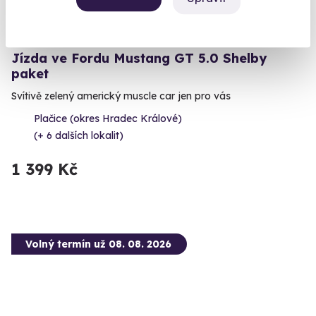
9.6
(8)
Jízda ve Fordu Mustang GT 5.0 Shelby
paket
Svítivě zelený americký muscle car jen pro vás
Plačice (okres Hradec Králové)
(+ 6 dalších lokalit)
1 399 Kč
Volný termín už 08. 08. 2026