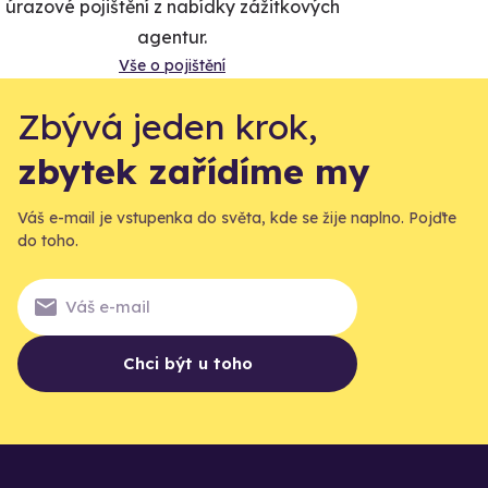
úrazové pojištění z nabídky zážitkových
agentur.
Vše o pojištění
Zbývá jeden krok,
zbytek zařídíme my
Váš e-mail je vstupenka do světa, kde se žije naplno. Pojďte
do toho.
Chci být u toho