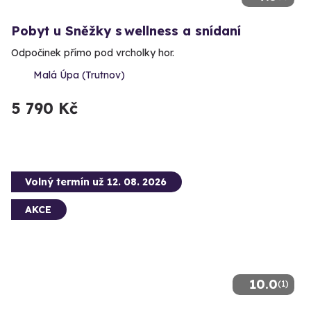
Pobyt u Sněžky s wellness a snídaní
Odpočinek přímo pod vrcholky hor.
Malá Úpa (Trutnov)
5 790 Kč
Volný termín už 12. 08. 2026
AKCE
10.0
(1)