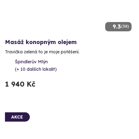
9.3
(38)
Masáž konopným olejem
Travička zelená to je moje potěšení.
Špindlerův Mlýn
(+ 10 dalších lokalit)
1 940 Kč
AKCE