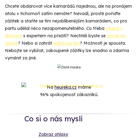
Chcete obdarovat více kamarádů najednou, ale na pronájem
atolu v tichomoří zatím nemáte? Nevadí, prostě pořiďte
zážitek a staňte se tím nejoblíbenějším kamarádem, co pro
partu udělal něco nezapomenutelného. Co třeba
víkend v
divočině
s expertem na přežití? Nechtěli byste se
projet na
jachtě
? Nebo si zahrát
únikovou hru
? Možností je spousta.
Nebojte se vybírat, zakoupené zážitky lze snadno a zdarma
vyměnit za jiné.
Na
heureka.cz
máme
96% spokojenost zákazníků.
Co si o nás myslí
Zobraz ohlasy