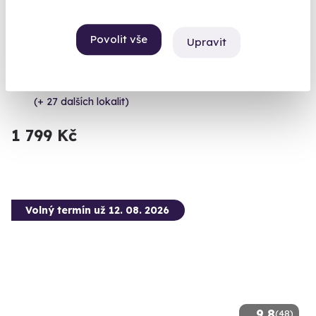
9.6
(5)
Zážitková střelba: Malorážky - 9 zbraní
Povolit vše
Upravit
Vystřílíte celkem 72 nábojů!
Budišov nad Budišovkou (okres Opava)
(+ 27 dalších lokalit)
1 799 Kč
Volný termín už 12. 08. 2026
9.8
(48)