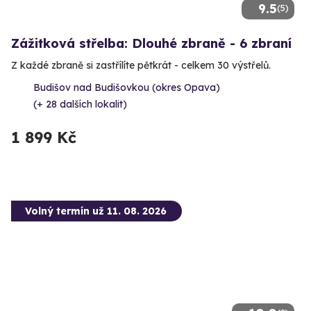
9.5
(5)
Zážitková střelba: Dlouhé zbraně - 6 zbraní
Z každé zbraně si zastřílíte pětkrát - celkem 30 výstřelů.
Budišov nad Budišovkou (okres Opava)
(+ 28 dalších lokalit)
1 899 Kč
Volný termín už 11. 08. 2026