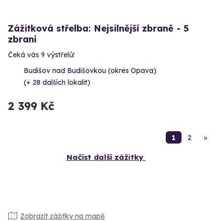
Zážitková střelba: Nejsilnější zbraně - 5
zbraní
Čeká vás 9 výstřelů!
Budišov nad Budišovkou (okres Opava)
(+ 28 dalších lokalit)
2 399 Kč
1
2
»
Načíst další zážitky
Zobrazit zážitky na mapě