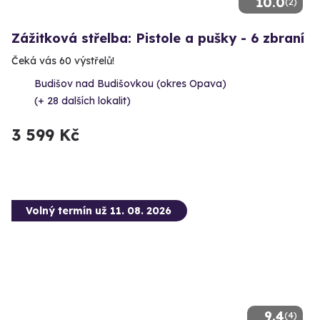
10.0
(2)
Zážitková střelba: Pistole a pušky - 6 zbraní
Čeká vás 60 výstřelů!
Budišov nad Budišovkou (okres Opava)
(+ 28 dalších lokalit)
3 599 Kč
Volný termín už 11. 08. 2026
9.4
(4)