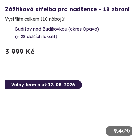
Zážitková střelba pro nadšence - 18 zbraní
Vystřílíte celkem 110 nábojů!
Budišov nad Budišovkou (okres Opava)
(+ 28 dalších lokalit)
3 999 Kč
Volný termín už 12. 08. 2026
9.4
(74)