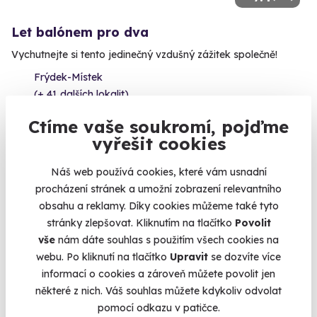
Let balónem pro dva
Vychutnejte si tento jedinečný vzdušný zážitek společně!
Frýdek-Místek
(+ 41 dalších lokalit)
Ctíme vaše soukromí, pojďme
6 979 Kč
5 180 Kč
vyřešit cookies
Náš web používá cookies, které vám usnadní
procházení stránek a umožní zobrazení relevantního
obsahu a reklamy. Díky cookies můžeme také tyto
Volný termín už 12. 08. 2026
stránky zlepšovat. Kliknutím na tlačítko
Povolit
vše
nám dáte souhlas s použitím všech cookies na
webu. Po kliknutí na tlačítko
Upravit
se dozvíte více
informací o cookies a zároveň můžete povolit jen
některé z nich. Váš souhlas můžete kdykoliv odvolat
pomocí odkazu v patičce.